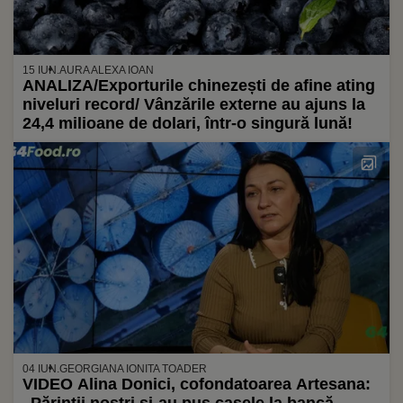
15 IUN.
AURA ALEXA IOAN
ANALIZA/Exporturile chinezești de afine ating
niveluri record/ Vânzările externe au ajuns la
24,4 milioane de dolari, într-o singură lună!
04 IUN.
GEORGIANA IONITA TOADER
VIDEO Alina Donici, cofondatoarea Artesana: