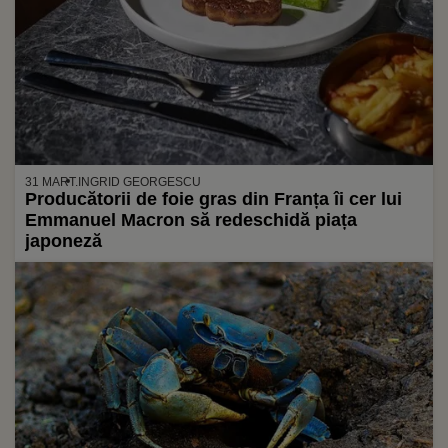
31 MART.
INGRID GEORGESCU
Producătorii de foie gras din Franța îi cer lui
Emmanuel Macron să redeschidă piața
japoneză