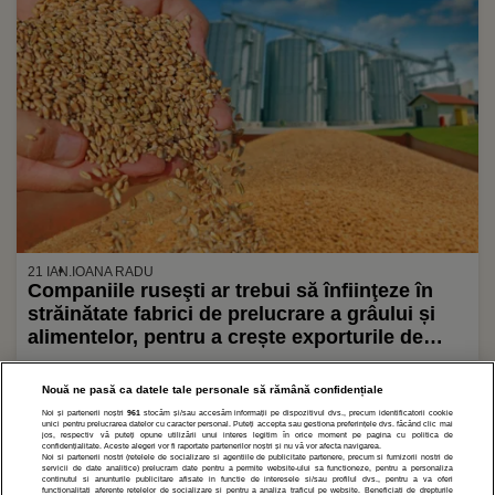
21 IAN.
IOANA RADU
Companiile ruseşti ar trebui să înfiinţeze în
străinătate fabrici de prelucrare a grâului și
alimentelor, pentru a crește exporturile de
cereale
Nouă ne pasă ca datele tale personale să rămână confidențiale
Noi și partenerii noștri
961
stocăm și/sau accesăm informații pe dispozitivul dvs., precum identificatorii cookie
1
2
3
»
unici pentru prelucrarea datelor cu caracter personal. Puteți accepta sau gestiona preferințele dvs. făcând clic mai
jos, respectiv vă puteți opune utilizării unui interes legitim în orice moment pe pagina cu politica de
confidențialitate. Aceste alegeri vor fi raportate partenerilor noștri și nu vă vor afecta navigarea.
Noi si partenerii nostri (retelele de socializare si agentiile de publicitate partenere, precum si furnizorii nostri de
servicii de date analitice) prelucram date pentru a permite website-ului sa functioneze, pentru a personaliza
continutul si anunturile publicitare afisate in functie de interesele si/sau profilul dvs., pentru a va oferi
functionalitati aferente retelelor de socializare si pentru a analiza traficul pe website. Beneficiati de drepturile