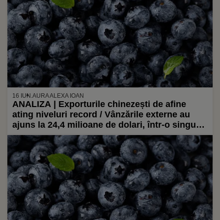
16 IUN.
AURA ALEXA IOAN
ANALIZA | Exporturile chinezești de afine
ating niveluri record / Vânzările externe au
ajuns la 24,4 milioane de dolari, într-o singură
lună!