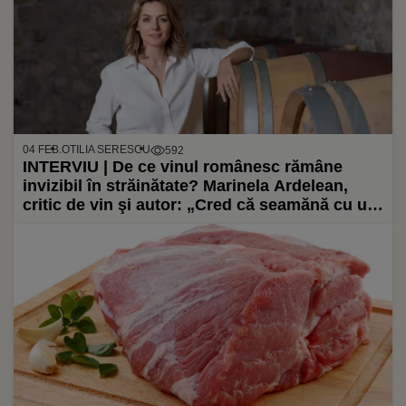
04 FEB.
OTILIA SERESCU
592
INTERVIU | De ce vinul românesc rămâne
invizibil în străinătate? Marinela Ardelean,
critic de vin şi autor: „Cred că seamănă cu un
atlet excelent care ajunge la o echipă mare,
dar nu performează pentru că nu se poate
ajusta la viața de zi cu zi”