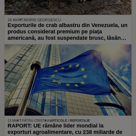
26 MART.
INGRID GEORGESCU
Exporturile de crab albastru din Venezuela, un
produs considerat premium pe piața
americană, au fost suspendate brusc, lăsând
fără venituri mii de pescari
13 MART.
PĂTRU CRISTINA
ARTICOLE / REPORTAJE
RAPORT: UE rămâne lider mondial la
exporturi agroalimentare, cu 238 miliarde de