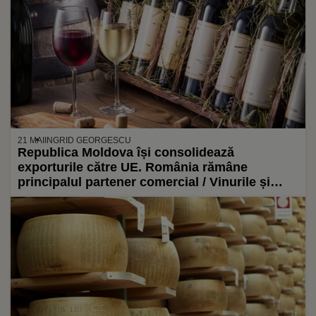
21 MAI
INGRID GEORGESCU
Republica Moldova își consolidează
exporturile către UE. România rămâne
principalul partener comercial / Vinurile și
băuturile se numără printre principalele
categorii de mărfuri exportate