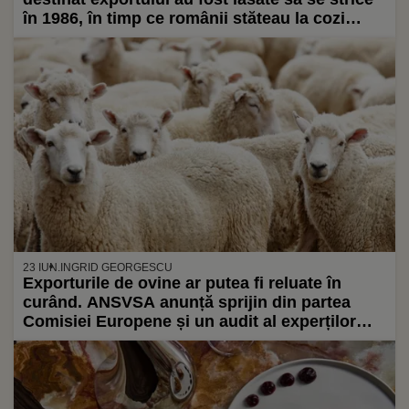
în 1986, în timp ce românii stăteau la cozi
pentru alimente
23 IUN.
INGRID GEORGESCU
Exporturile de ovine ar putea fi reluate în
curând. ANSVSA anunță sprijin din partea
Comisiei Europene și un audit al experților
europeni în România