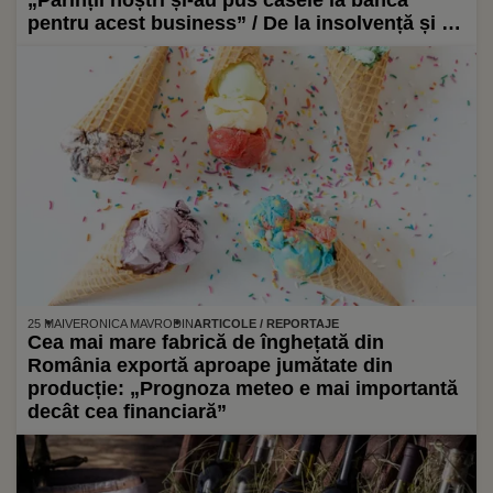
„Părinții noștri și-au pus casele la bancă
pentru acest business” / De la insolvență și un
„an complet negru” la unul dintre cele mai
cunoscute branduri românești de lactate
artizanale
25 MAI
VERONICA MAVRODIN
ARTICOLE / REPORTAJE
Cea mai mare fabrică de înghețată din
România exportă aproape jumătate din
producție: „Prognoza meteo e mai importantă
decât cea financiară”