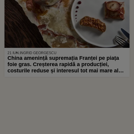
21 IUN.
INGRID GEORGESCU
China amenință supremația Franței pe piața
foie gras. Creșterea rapidă a producției,
costurile reduse și interesul tot mai mare al
consumatorilor transformă țara asiatică într-
un concurent serios pe piața internațională