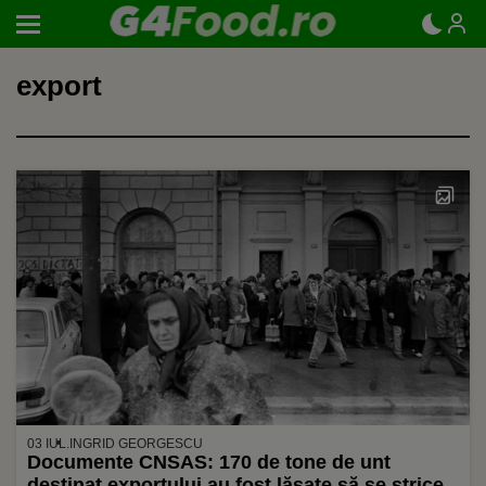
export
03 IUL.
INGRID GEORGESCU
Documente CNSAS: 170 de tone de unt
destinat exportului au fost lăsate să se strice