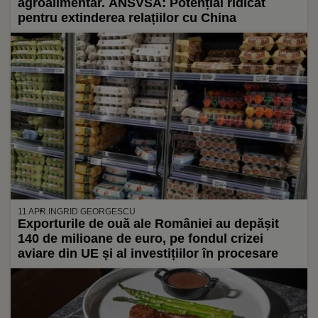
agroalimentar. ANSVSA: Potențial ridicat
pentru extinderea relațiilor cu China
11 APR.
INGRID GEORGESCU
Exporturile de ouă ale României au depășit
140 de milioane de euro, pe fondul crizei
aviare din UE și al investițiilor în procesare