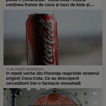
conținea frunze de coca și nuci de kola și
seamănă izbitor cu băutura celebră de azi
31 IUL.
INGRID GEORGESCU
O rețetă veche din Florența reaprinde misterul
originii Coca-Cola. Ce au descoperit
cercetătorii într-o farmacie monahală