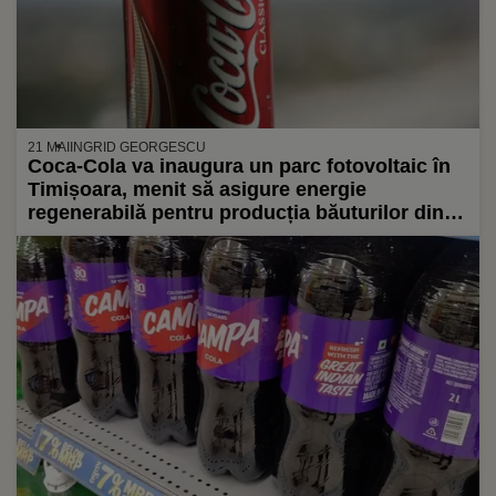
21 MAI
INGRID GEORGESCU
Coca-Cola va inaugura un parc fotovoltaic în
Timișoara, menit să asigure energie
regenerabilă pentru producția băuturilor din
portofoliul companiei