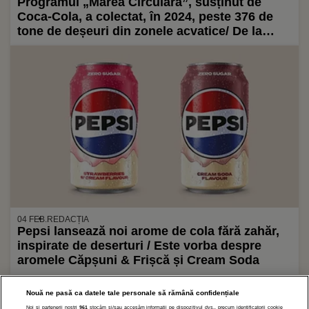
Programul „Marea Circulară”, susținut de
Coca-Cola, a colectat, în 2024, peste 376 de
tone de deșeuri din zonele acvatice/ De la
lansarea programului s-au recuperat peste
2700 de tone
04 FEB.
REDACȚIA
Pepsi lansează noi arome de cola fără zahăr,
inspirate de deserturi / Este vorba despre
aromele Căpșuni & Frișcă și Cream Soda
Nouă ne pasă ca datele tale personale să rămână confidențiale
Noi și partenerii noștri
961
stocăm și/sau accesăm informații pe dispozitivul dvs., precum identificatorii cookie