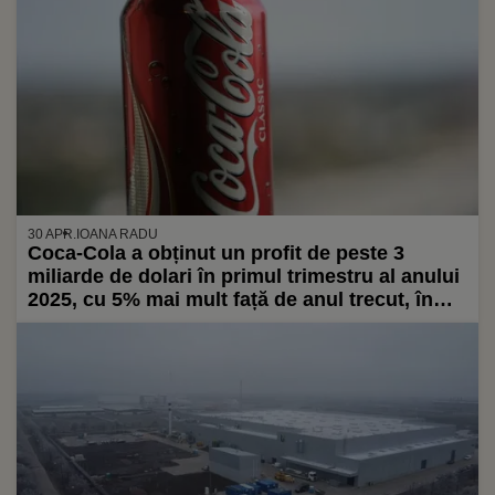
30 APR.
IOANA RADU
Coca-Cola a obținut un profit de peste 3
miliarde de dolari în primul trimestru al anului
2025, cu 5% mai mult față de anul trecut, în
ciuda războiului comercial pe care compania îl
consideră „gestionabil”