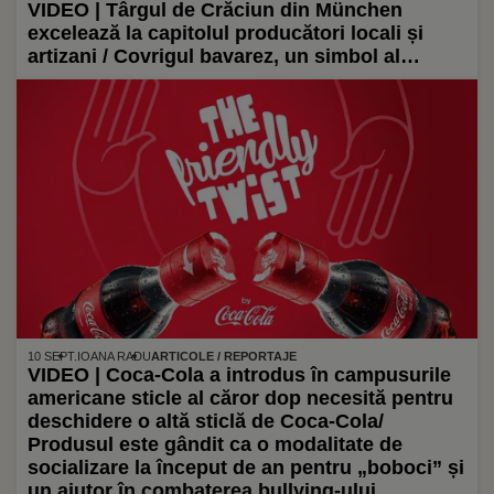
VIDEO | Târgul de Crăciun din München
excelează la capitolul producători locali și
artizani / Covrigul bavarez, un simbol al
gastronomiei locale
10 SEPT.
IOANA RADU
ARTICOLE / REPORTAJE
VIDEO | Coca-Cola a introdus în campusurile
americane sticle al căror dop necesită pentru
deschidere o altă sticlă de Coca-Cola/
Produsul este gândit ca o modalitate de
socializare la început de an pentru „boboci” și
un ajutor în combaterea bullying-ului