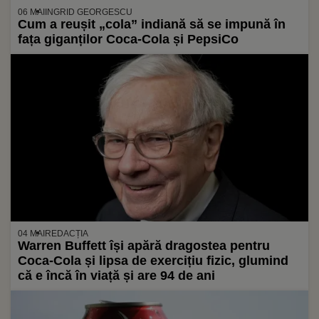
06 MAI
INGRID GEORGESCU
Cum a reușit „cola” indiană să se impună în
fața giganților Coca-Cola și PepsiCo
04 MAI
REDACȚIA
Warren Buffett își apără dragostea pentru
Coca-Cola și lipsa de exercițiu fizic, glumind
că e încă în viață și are 94 de ani