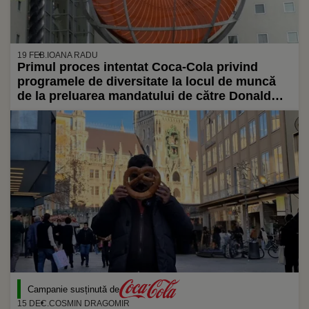
19 FEB.
IOANA RADU
Primul proces intentat Coca-Cola privind
programele de diversitate la locul de muncă
de la preluarea mandatului de către Donald
Trump/ O agenție de drepturi civile acuză
compania de discriminare sexuală pentru un
eveniment de networking pentru angajați care
a exclus bărbații
Campanie susținută de
15 DEC.
COSMIN DRAGOMIR