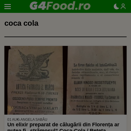
coca cola
01 AUG.
ANGELA SABĂU
Un elixir preparat de călugării din Florența ar
putea fi „strămoșul” Coca-Cola / Rețeta