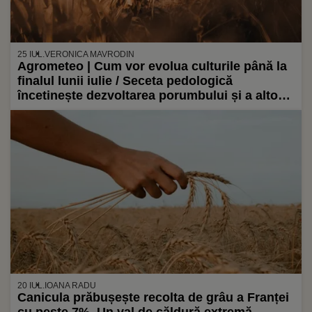
25 IUL.
VERONICA MAVRODIN
Agrometeo | Cum vor evolua culturile până la
finalul lunii iulie / Seceta pedologică
încetinește dezvoltarea porumbului și a altor
plante în unele regiuni
20 IUL.
IOANA RADU
Canicula prăbușește recolta de grâu a Franței