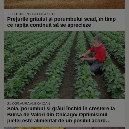
11 FEB.
INGRID GEORGESCU
Prețurile grâului și porumbului scad, în timp
ce rapița continuă să se aprecieze
21 OCT.
AURA ALEXA IOAN
Soia, porumbul și grâul închid în creștere la
Bursa de Valori din Chicago/ Optimismul
pieței este alimentat de un posibil acord
comercial între SUA și China