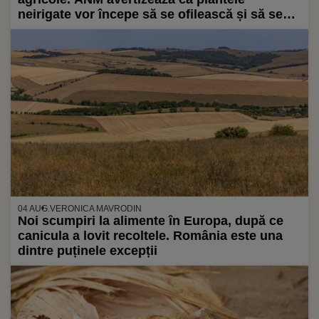
neirigate vor începe să se ofilească și să se
usuce prematur
04 AUG.
VERONICA MAVRODIN
Noi scumpiri la alimente în Europa, după ce
canicula a lovit recoltele. România este una
dintre puținele excepții