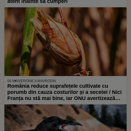
atent înainte să cumperi
06 MAI
VERONICA MAVRODIN
România reduce suprafețele cultivate cu
porumb din cauza costurilor și a secetei / Nici
Franța nu stă mai bine, iar ONU avertizează
asupra riscului de foamete