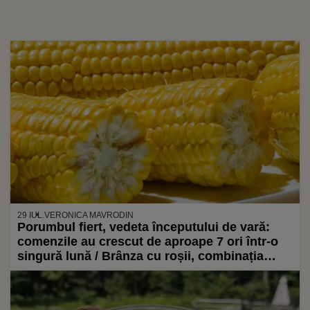
29 IUL.
VERONICA MAVRODIN
Porumbul fiert, vedeta începutului de vară:
comenzile au crescut de aproape 7 ori într-o
singură lună / Brânza cu roșii, combinația
preferată de români