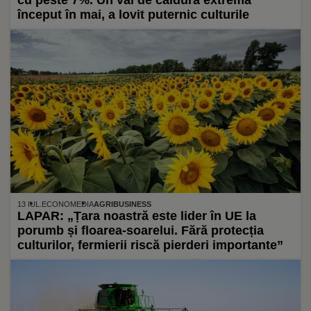
cu peste 7%. Un val de căldură extremă
început în mai, a lovit puternic culturile
13 IUL.
ECONOMEDIA
AGRIBUSINESS
LAPAR: „Țara noastră este lider în UE la
porumb și floarea-soarelui. Fără protecția
culturilor, fermierii riscă pierderi importante”