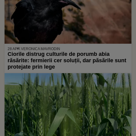
28 APR.
VERONICA MAVRODIN
Ciorile distrug culturile de porumb abia
răsărite: fermierii cer soluții, dar păsările sunt
protejate prin lege