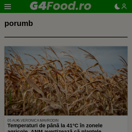
porumb
05 AUG.
VERONICA MAVRODIN
Temperaturi de până la 41°C în zonele
agricole. ANM avertizează că plantele