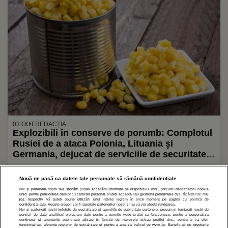
03 OCT.
REDACȚIA
Explozibili în conserve de porumb: Complotul
Rusiei de a ataca Polonia, Lituania şi
Germania, dejucat de serviciile de securitate
poloneze
Nouă ne pasă ca datele tale personale să rămână confidențiale
Noi și partenerii noștri
961
stocăm și/sau accesăm informații pe dispozitivul dvs., precum identificatorii cookie
1
2
3
»
unici pentru prelucrarea datelor cu caracter personal. Puteți accepta sau gestiona preferințele dvs. făcând clic mai
jos, respectiv vă puteți opune utilizării unui interes legitim în orice moment pe pagina cu politica de
confidențialitate. Aceste alegeri vor fi raportate partenerilor noștri și nu vă vor afecta navigarea.
Noi si partenerii nostri (retelele de socializare si agentiile de publicitate partenere, precum si furnizorii nostri de
servicii de date analitice) prelucram date pentru a permite website-ului sa functioneze, pentru a personaliza
continutul si anunturile publicitare afisate in functie de interesele si/sau profilul dvs., pentru a va oferi
functionalitati aferente retelelor de socializare si pentru a analiza traficul pe website. Beneficiati de drepturile