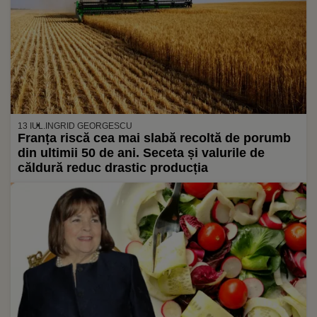
13 IUL.
INGRID GEORGESCU
Franța riscă cea mai slabă recoltă de porumb
din ultimii 50 de ani. Seceta și valurile de
căldură reduc drastic producția