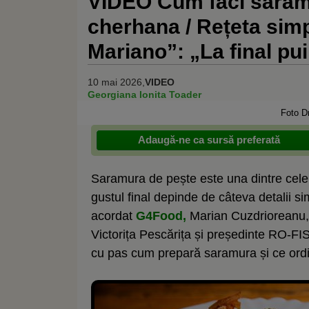
VIDEO Cum faci saramu
cherhana / Rețeta sim
Mariano”: „La final pui 
10 mai 2026,
VIDEO
Georgiana Ionita Toader
Foto D
Adaugă-ne ca sursă preferată
Saramura de pește este una dintre cele m
gustul final depinde de câteva detalii si
acordat
G4Food,
Marian Cuzdrioreanu, 
Victorița Pescărița și președinte RO-FI
cu pas cum prepară saramura și ce ordin