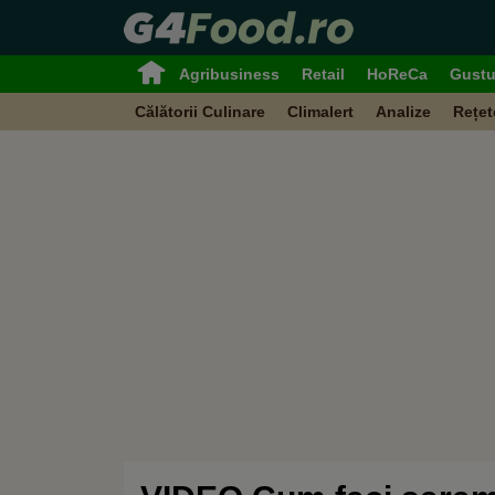
Agribusiness
Retail
HoReCa
Gustu
Călătorii Culinare
Climalert
Analize
Rețet