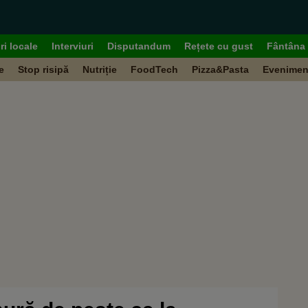
ri locale
Interviuri
Disputandum
Rețete cu gust
Fântâna 
e
Stop risipă
Nutriție
FoodTech
Pizza&Pasta
Evenimen