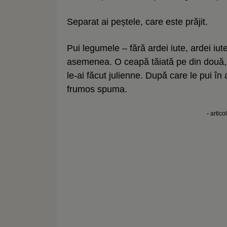
Separat ai peștele, care este prăjit.
Pui legumele – fără ardei iute, ardei iu
asemenea. O ceapă tăiată pe din două, p
le-ai făcut julienne. După care le pui în
frumos spuma.
- artico