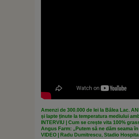
Amenzi de 300.000 de lei la Bâlea Lac. AN
și lapte ținute la temperatura mediului amb
INTERVIU | Cum se crește vita 100% grass
Angus Farm: „Putem să ne dăm seama în ce
fripturii”
VIDEO | Radu Dumitrescu, Stadio Hospital