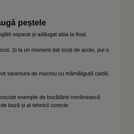
augă peștele
gătit separat și adăugat abia la final.
ocot. Și la un moment dat scoți de acolo, pui o
servit saramura de macrou cu mămăliguță caldă.
cunoscute exemple de bucătărie românească
 de bază și al tehnicii corecte.