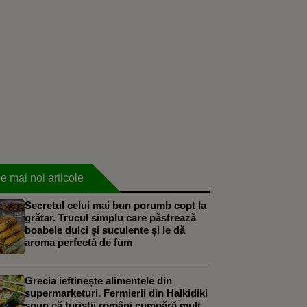
e mai noi articole
Secretul celui mai bun porumb copt la
grătar. Trucul simplu care păstrează
boabele dulci și suculente și le dă
aroma perfectă de fum
Grecia ieftinește alimentele din
supermarketuri. Fermierii din Halkidiki
spun că turiștii români cumpără mult