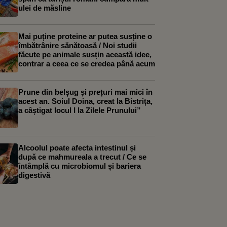
ulei de măsline
Mai puține proteine ar putea susține o
îmbătrânire sănătoasă / Noi studii
făcute pe animale susțin această idee,
contrar a ceea ce se credea până acum
Prune din belșug și prețuri mai mici în
acest an. Soiul Doina, creat la Bistrița,
a câștigat locul I la Zilele Prunului”
Alcoolul poate afecta intestinul și
după ce mahmureala a trecut / Ce se
întâmplă cu microbiomul și bariera
digestivă