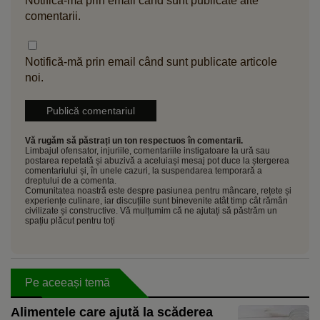
Notifică-mă prin email când sunt publicate alte
comentarii.
Notifică-mă prin email când sunt publicate articole
noi.
Vă rugăm să păstrați un ton respectuos în comentarii.
Limbajul ofensator, injuriile, comentariile instigatoare la ură sau
postarea repetată și abuzivă a aceluiași mesaj pot duce la ștergerea
comentariului și, în unele cazuri, la suspendarea temporară a
dreptului de a comenta.
Comunitatea noastră este despre pasiunea pentru mâncare, rețete și
experiențe culinare, iar discuțiile sunt binevenite atât timp cât rămân
civilizate și constructive. Vă mulțumim că ne ajutați să păstrăm un
spațiu plăcut pentru toți
Pe aceeași temă
Alimentele care ajută la scăderea