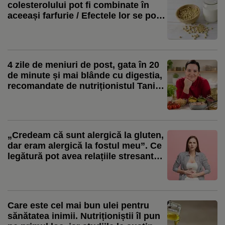
colesterolului pot fi combinate în
aceeași farfurie / Efectele lor se pot
completa
4 zile de meniuri de post, gata în 20
de minute și mai blânde cu digestia,
recomandate de nutriționistul Tania
Fântână
„Credeam că sunt alergică la gluten,
dar eram alergică la fostul meu”. Ce
legătură pot avea relațiile stresante
cu sănătatea intestinală
Care este cel mai bun ulei pentru
sănătatea inimii. Nutriționiștii îl pun