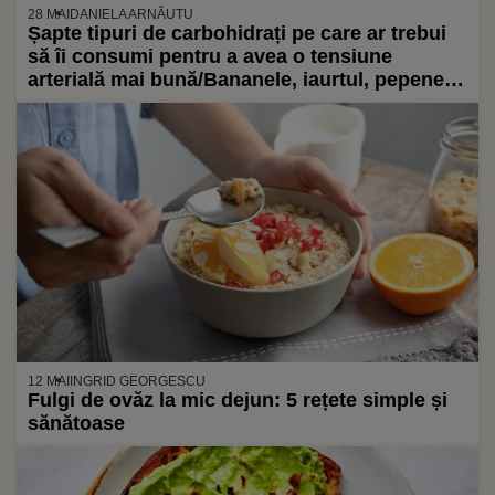
28 MAI
DANIELA ARNĂUTU
Șapte tipuri de carbohidrați pe care ar trebui
să îi consumi pentru a avea o tensiune
arterială mai bună/Bananele, iaurtul, pepenele,
ovăzul și alte câteva alimente, conțin
substanțe benefice pentru inimă și tensiune
12 MAI
INGRID GEORGESCU
Fulgi de ovăz la mic dejun: 5 rețete simple și
sănătoase