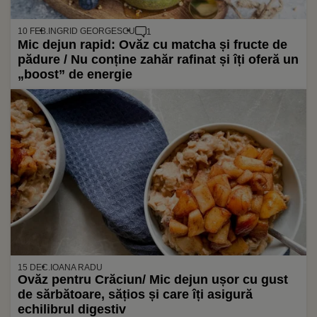
10 FEB.
INGRID GEORGESCU
1
Mic dejun rapid: Ovăz cu matcha și fructe de
pădure / Nu conține zahăr rafinat și îți oferă un
„boost” de energie
15 DEC.
IOANA RADU
Ovăz pentru Crăciun/ Mic dejun ușor cu gust
de sărbătoare, sățios și care îți asigură
echilibrul digestiv