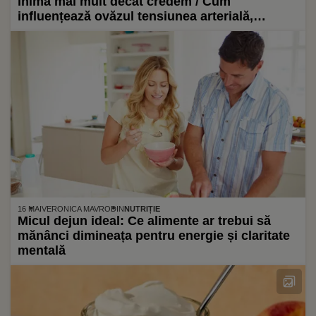
inima mai mult decât credem / Cum
influențează ovăzul tensiunea arterială,
specialiștii explică mecanismul din spatele
efectului
16 MAI
VERONICA MAVRODIN
NUTRIȚIE
Micul dejun ideal: Ce alimente ar trebui să
mănânci dimineața pentru energie și claritate
mentală