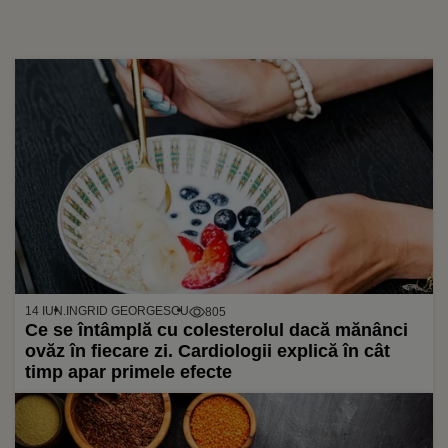
14 IUN.
INGRID GEORGESCU
805
Ce se întâmplă cu colesterolul dacă mănânci
ovăz în fiecare zi. Cardiologii explică în cât
timp apar primele efecte