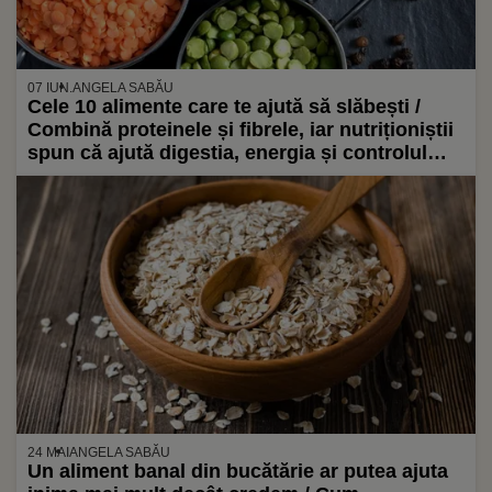
07 IUN.
ANGELA SABĂU
Cele 10 alimente care te ajută să slăbești /
Combină proteinele și fibrele, iar nutriționiștii
spun că ajută digestia, energia și controlul
greutății
24 MAI
ANGELA SABĂU
Un aliment banal din bucătărie ar putea ajuta