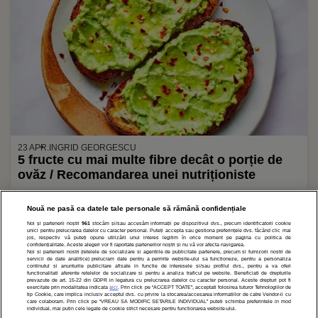
23 APR.
INGRID GEORGESCU
5 fructe cu mai multe fibre decât o porție de
ovăz / Recomandarea unei nutriționiste
Nouă ne pasă ca datele tale personale să rămână confidențiale
Noi și partenerii noștri
961
stocăm și/sau accesăm informații pe dispozitivul dvs., precum identificatorii cookie
1
2
3
»
unici pentru prelucrarea datelor cu caracter personal. Puteți accepta sau gestiona preferințele dvs. făcând clic mai
jos, respectiv vă puteți opune utilizării unui interes legitim în orice moment pe pagina cu politica de
confidențialitate. Aceste alegeri vor fi raportate partenerilor noștri și nu vă vor afecta navigarea.
Noi si partenerii nostri (retelele de socializare si agentiile de publicitate partenere, precum si furnizorii nostri de
servicii de date analitice) prelucram date pentru a permite website-ului sa functioneze, pentru a personaliza
continutul si anunturile publicitare afisate in functie de interesele si/sau profilul dvs., pentru a va oferi
functionalitati aferente retelelor de socializare si pentru a analiza traficul pe website. Beneficiati de drepturile
prevazute de art. 15-22 din GDPR in legatura cu prelucrarea datelor cu caracter personal. Aceste drepturi pot fi
exercitate prin modalitatea indicata
aici
. Prin click pe “ACCEPT TOATE”, acceptati folosirea tuturor Tehnologiilor de
tip Cookie, care implica inclusiv acceptul dvs. cu privire la stocarea/accesarea informatiilor de catre Vendor-ii cu
care colaboram. Prin click pe “VREAU SA MODIFIC SETARILE INDIVIDUAL” puteti schimba preferintele in mod
individual, mai putin cele legate de cookie strict necesare pentru functionarea website-ului.
POLITICĂ DE CONFIDENȚIALITATE
DESPRE NOI