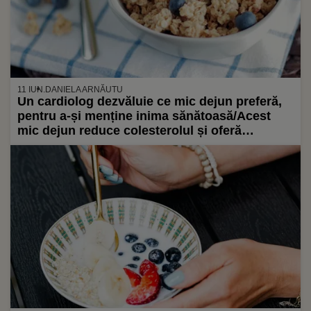
11 IUN.
DANIELA ARNĂUTU
Un cardiolog dezvăluie ce mic dejun preferă,
pentru a-și menține inima sănătoasă/Acest
mic dejun reduce colesterolul și oferă
organismului carbohidrați, proteine, grăsimi,
fibre, vitamine, minerale și compuși vegetali