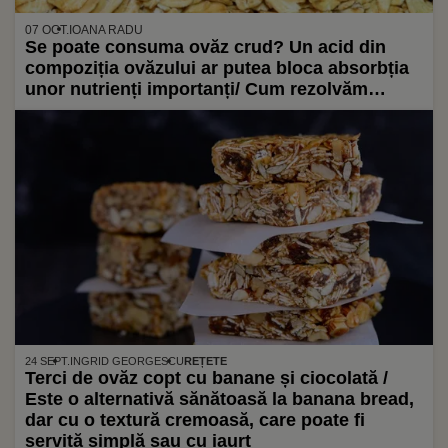
07 OCT.
IOANA RADU
Se poate consuma ovăz crud? Un acid din
compoziția ovăzului ar putea bloca absorbția
unor nutrienți importanți/ Cum rezolvăm
această problemă
24 SEPT.
INGRID GEORGESCU
REȚETE
Terci de ovăz copt cu banane și ciocolată /
Este o alternativă sănătoasă la banana bread,
dar cu o textură cremoasă, care poate fi
servită simplă sau cu iaurt