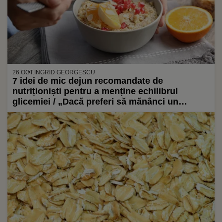
26 OCT.
INGRID GEORGESCU
7 idei de mic dejun recomandate de
nutriționiști pentru a menține echilibrul
glicemiei / „Dacă preferi să mănânci un
sandviș dimineața, e perfect atât timp cât e o
masă echilibrată”