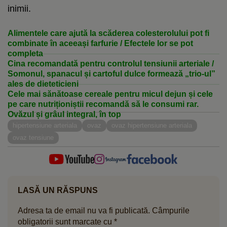
inimii.
Alimentele care ajută la scăderea colesterolului pot fi
combinate în aceeași farfurie / Efectele lor se pot
completa
Cina recomandată pentru controlul tensiunii arteriale /
Somonul, spanacul și cartoful dulce formează „trio-ul”
ales de dieteticieni
Cele mai sănătoase cereale pentru micul dejun și cele
pe care nutriționiștii recomandă să le consumi rar.
Ovăzul și grâul integral, în top
hipertensiune arteriala
ovaz
ovaz hipertensiune arteriala
ovaz tensiune
LASĂ UN RĂSPUNS
Adresa ta de email nu va fi publicată.
Câmpurile
obligatorii sunt marcate cu
*