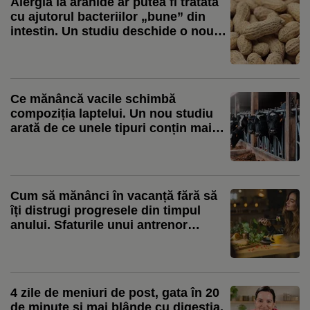
Alergia la arahide ar putea fi tratată
cu ajutorul bacteriilor „bune” din
intestin. Un studiu deschide o nouă
direcție de cercetare
Ce mănâncă vacile schimbă
compoziția laptelui. Un nou studiu
arată de ce unele tipuri conțin mai
mulți acizi grași benefici
Cum să mănânci în vacanță fără să
îți distrugi progresele din timpul
anului. Sfaturile unui antrenor
personal
4 zile de meniuri de post, gata în 20
de minute și mai blânde cu digestia,