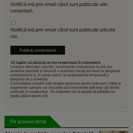
Notifică-mă prin email când sunt publicate alte
comentarii.
Notifică-mă prin email când sunt publicate articole
noi.
Vă rugăm să păstrați un ton respectuos în comentarii.
Limbajul ofensator, injuriile, comentariile instigatoare la ură sau
postarea repetată și abuzivă a aceluiași mesaj pot duce la ștergerea
comentariului și, în unele cazuri, la suspendarea temporară a
dreptului de a comenta.
Comunitatea noastră este despre pasiunea pentru mâncare, rețete și
experiențe culinare, iar discuțiile sunt binevenite atât timp cât rămân
civilizate și constructive. Vă mulțumim că ne ajutați să păstrăm un
spațiu plăcut pentru toți
Pe aceeași temă