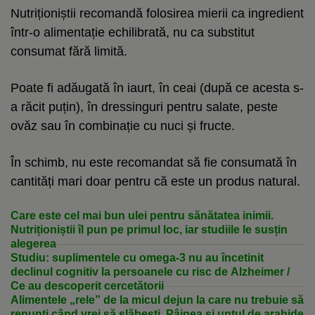
Nutriționiștii recomandă folosirea mierii ca ingredient
într-o alimentație echilibrată, nu ca substitut
consumat fără limită.
Poate fi adăugată în iaurt, în ceai (după ce acesta s-
a răcit puțin), în dressinguri pentru salate, peste
ovăz sau în combinație cu nuci și fructe.
În schimb, nu este recomandat să fie consumată în
cantități mari doar pentru că este un produs natural.
Care este cel mai bun ulei pentru sănătatea inimii.
Nutriționiștii îl pun pe primul loc, iar studiile le susțin
alegerea
Studiu: suplimentele cu omega-3 nu au încetinit
declinul cognitiv la persoanele cu risc de Alzheimer /
Ce au descoperit cercetătorii
Alimentele „rele” de la micul dejun la care nu trebuie să
renunți când vrei să slăbești. Pâinea și untul de arahide