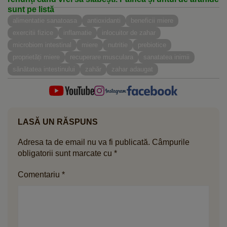
sunt pe listă
alimentatie sanatoasa
antioxidanti
beneficii miere
exercitii fizice
inflamatie
inlocuitor de zahar
microbiom intestinal
miere
nutritie
prebiotice
proprietăți miere
recuperare musculara
sanatatea inimii
sănătatea intestinului
zahăr
zahar adaugat
LASĂ UN RĂSPUNS
Adresa ta de email nu va fi publicată.
Câmpurile
obligatorii sunt marcate cu
*
Comentariu
*