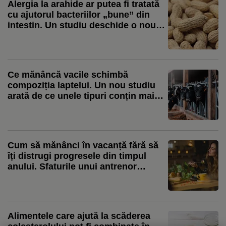
Alergia la arahide ar putea fi tratată
cu ajutorul bacteriilor „bune” din
intestin. Un studiu deschide o nouă
direcție de cercetare
Ce mănâncă vacile schimbă
compoziția laptelui. Un nou studiu
arată de ce unele tipuri conțin mai
mulți acizi grași benefici
Cum să mănânci în vacanță fără să
îți distrugi progresele din timpul
anului. Sfaturile unui antrenor
personal
Alimentele care ajută la scăderea