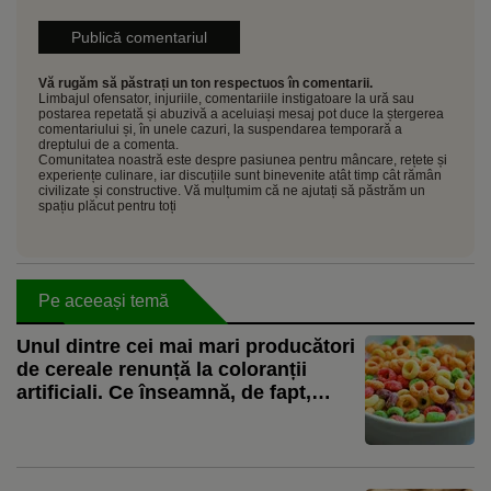
Vă rugăm să păstrați un ton respectuos în comentarii.
Limbajul ofensator, injuriile, comentariile instigatoare la ură sau
postarea repetată și abuzivă a aceluiași mesaj pot duce la ștergerea
comentariului și, în unele cazuri, la suspendarea temporară a
dreptului de a comenta.
Comunitatea noastră este despre pasiunea pentru mâncare, rețete și
experiențe culinare, iar discuțiile sunt binevenite atât timp cât rămân
civilizate și constructive. Vă mulțumim că ne ajutați să păstrăm un
spațiu plăcut pentru toți
Pe aceeași temă
Unul dintre cei mai mari producători
de cereale renunță la coloranții
artificiali. Ce înseamnă, de fapt,
schimbarea pentru consumatori