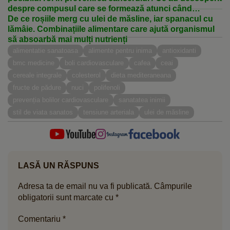
despre compusul care se formează atunci când
mestecăm leguma
De ce roșiile merg cu ulei de măsline, iar spanacul cu
lămâie. Combinațiile alimentare care ajută organismul
să absoarbă mai mulți nutrienți
alimentatie sanatoasa
alimente pentru inima
antioxidanti
bmc medicine
boli cardiovasculare
cafea
ceai
cereale integrale
colesterol
dieta mediteraneana
fructe de pădure
nuci
polifenoli
prevenția bolilor cardiovasculare
sanatatea inimii
stil de viata sanatos
tensiune arteriala
ulei de măsline
LASĂ UN RĂSPUNS
Adresa ta de email nu va fi publicată.
Câmpurile
obligatorii sunt marcate cu
*
Comentariu
*