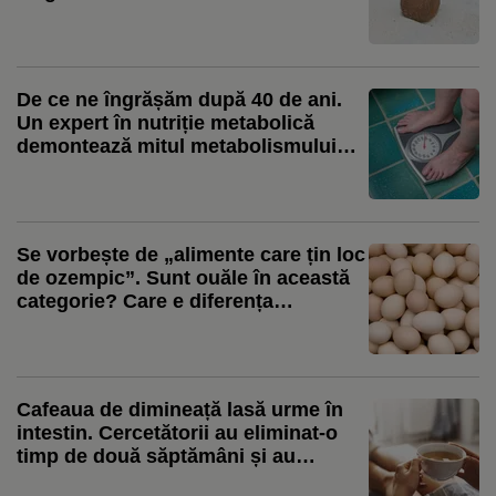
cu 318% în această vară / Produsul
începe să fie folosit și în deserturile
artizanale
De ce ne îngrășăm după 40 de ani.
Un expert în nutriție metabolică
demontează mitul metabolismului
care „încetinește” la vârsta mijlocie
Se vorbește de „alimente care țin loc
de ozempic”. Sunt ouăle în această
categorie? Care e diferența
importantă
Cafeaua de dimineață lasă urme în
intestin. Cercetătorii au eliminat-o
timp de două săptămâni și au
observat cum se schimbă