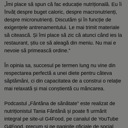
„Îmi place să spun că fac educație nutrițională. Eu îi
învăț despre buget caloric, despre macronutrienți,
despre micronutrienți. Discutăm și în funcție de
exigențele antrenamentului. Le mai trimit materiale
să citească. Și îmi place să zic că atunci când ies la
restaurant, știu ce să aleagă din meniu. Nu mai e
nevoie să primească ordine.”
În opinia sa, succesul pe termen lung nu vine din
respectarea perfectă a unei diete pentru câteva
săptămâni, ci din capacitatea de a construi o relație
mai relaxată și mai conștientă cu mâncarea.
Podcastul „Fântâna de sănătate” este realizat de
nutriționistul Tania Fântână și poate fi urmărit
integral pe site-ul G4Food, pe canalul de YouTube
G4Food, precum și pe paginile oficiale de social