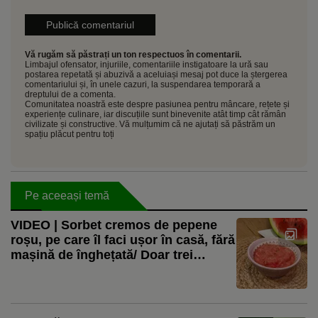
Vă rugăm să păstrați un ton respectuos în comentarii.
Limbajul ofensator, injuriile, comentariile instigatoare la ură sau
postarea repetată și abuzivă a aceluiași mesaj pot duce la ștergerea
comentariului și, în unele cazuri, la suspendarea temporară a
dreptului de a comenta.
Comunitatea noastră este despre pasiunea pentru mâncare, rețete și
experiențe culinare, iar discuțiile sunt binevenite atât timp cât rămân
civilizate și constructive. Vă mulțumim că ne ajutați să păstrăm un
spațiu plăcut pentru toți
Pe aceeași temă
VIDEO | Sorbet cremos de pepene
roșu, pe care îl faci ușor în casă, fără
mașină de înghețată/ Doar trei
ingrediente, pentru un desert fără
zahăr