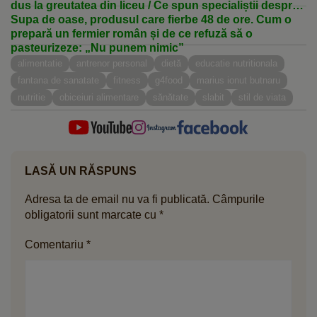
dus la greutatea din liceu / Ce spun specialiștii despre
curele de „curățare” a intestinului
Supa de oase, produsul care fierbe 48 de ore. Cum o
prepară un fermier român și de ce refuză să o
pasteurizeze: „Nu punem nimic”
alimentatie
antrenor personal
dietă
educatie nutritionala
fantana de sanatate
fitness
g4food
marius ionut butnaru
nutritie
obiceiuri alimentare
sănătate
slabit
stil de viata
LASĂ UN RĂSPUNS
Adresa ta de email nu va fi publicată.
Câmpurile
obligatorii sunt marcate cu
*
Comentariu
*