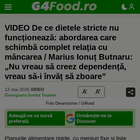
VIDEO De ce dietele stricte nu
funcționează: abordarea care
schimbă complet relația cu
mâncarea / Marius Ionuț Butnaru:
„Nu vreau să creez dependență,
vreau să-i învăț să zboare”
12 mai 2026,
VIDEO
Georgiana Ionita Toader
Foto Dreamstime / G4food
Adaugă-ne ca sursă
Urmărește-ne in
preferată
Discover
Planurile alimentare rigide, cu meniuri fixe și liste