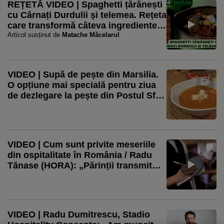
REȚETĂ VIDEO | Spaghetti țărănești
cu Cârnați Durdulii și telemea. Rețeta
care transformă câteva ingrediente
simple într-o masă plină de gust
Articol susținut de
Matache Măcelarul
VIDEO | Supă de pește din Marsilia.
O opțiune mai specială pentru ziua
de dezlegare la pește din Postul Sf.
Mării. Sau doar un prânz de vacanță
VIDEO | Cum sunt privite meseriile
din ospitalitate în România / Radu
Tănase (HORA): „Părinții transmit
copiilor că este o rușine să devii
ospătar” / Radu Dumitrescu (CEO
Stadio): „Poți ajunge de la picol la
proprietar de restaurant”
VIDEO | Radu Dumitrescu, Stadio