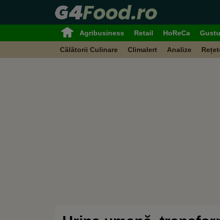
Agribusiness
Retail
HoReCa
Gustu
Călătorii Culinare
Climalert
Analize
Rețet