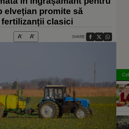
mată în îngrășământ pentru
p elvețian promite să
rtilizanții clasici
SHARE:
Cel