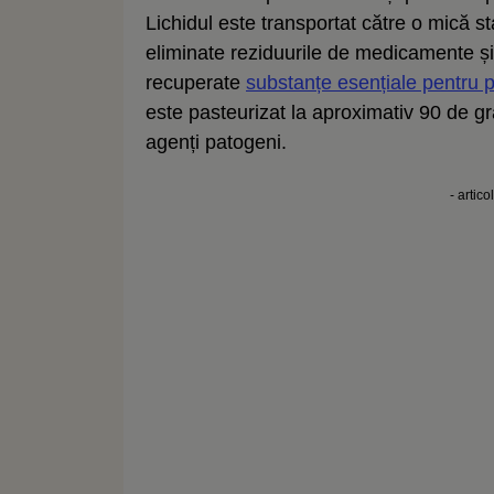
Lichidul este transportat către o mică sta
eliminate reziduurile de medicamente și 
recuperate
substanțe esențiale pentru p
este pasteurizat la aproximativ 90 de g
agenți patogeni.
- artico