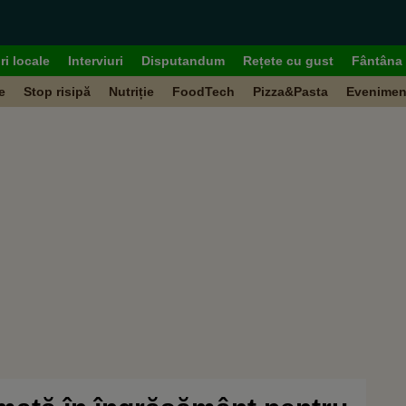
ri locale
Interviuri
Disputandum
Rețete cu gust
Fântâna 
e
Stop risipă
Nutriție
FoodTech
Pizza&Pasta
Evenimen