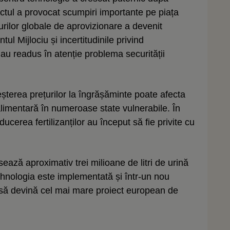
ictul a provocat scumpiri importante pe piața
țurilor globale de aprovizionare a devenit
tul Mijlociu și incertitudinile privind
au readus în atenție problema securității
reșterea prețurilor la îngrășăminte poate afecta
 alimentară în numeroase state vulnerabile. În
ducerea fertilizanților au început să fie privite cu
ază aproximativ trei milioane de litri de urină
Tehnologia este implementată și într-un nou
a să devină cel mai mare proiect european de