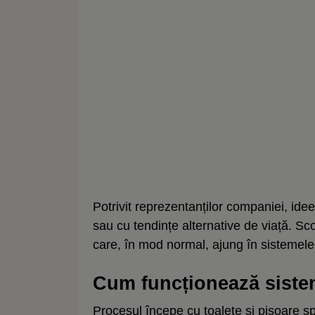
Potrivit reprezentanților companiei, id
sau cu tendințe alternative de viață. S
care, în mod normal, ajung în sistemele
Cum funcționează siste
Procesul începe cu toalete și pisoare sp