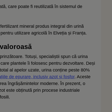
tă, care poate fi reutilizată în sistemul de
rtilizant mineral produs integral din urină
pentru utilizare agricolă în Elveția și Franța.
 valoroasă
inzătoare. Totuși, specialiștii spun că urina
 care plantele îi folosesc pentru dezvoltare. Deși
total al apelor uzate, urina conține peste 80%
ațiile de epurare, inclusiv azot și fosfor
. Aceste
rea îngrășămintelor moderne. În prezent, o
zot este obținută prin procese industriale
osili.