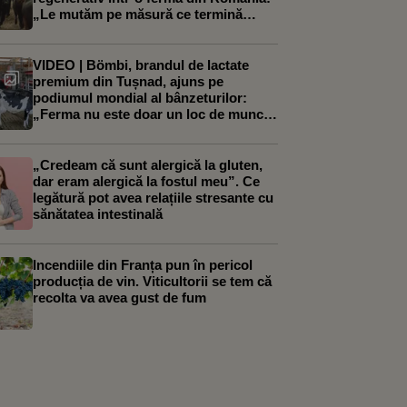
„Le mutăm pe măsură ce termină
iarba”
VIDEO | Bömbi, brandul de lactate
premium din Tușnad, ajuns pe
podiumul mondial al bânzeturilor:
„Ferma nu este doar un loc de muncă,
ci modul nostru de viață”
„Credeam că sunt alergică la gluten,
dar eram alergică la fostul meu”. Ce
legătură pot avea relațiile stresante cu
sănătatea intestinală
Incendiile din Franța pun în pericol
producția de vin. Viticultorii se tem că
recolta va avea gust de fum