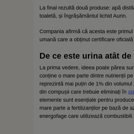
La final rezultă două produse: apă distila
toaletă, și îngrășământul lichid Aurin.
Compania afirmă că acesta este primul fe
umană care a obținut certificare oficială 
De ce este urina atât de
La prima vedere, ideea poate părea surpr
conține o mare parte dintre nutrienții pe
reprezintă mai puțin de 1% din volumul 
din compușii care trebuie eliminați în
st
elemente sunt esențiale pentru produce
mare parte a fertilizanților pe bază de a
energofage care utilizează combustibili f