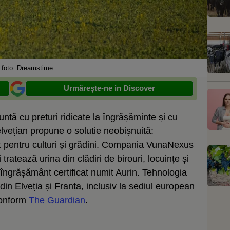
 foto: Dreamstime
Urmărește-ne in Discover
ntă cu prețuri ridicate la îngrășăminte și cu
lvețian propune o soluție neobișnuită:
nt pentru culturi și grădini. Compania VunaNexus
ratează urina din clădiri de birouri, locuințe și
n îngrășământ certificat numit Aurin. Tehnologia
 din Elveția și Franța, inclusiv la sediul european
conform
The Guardian
.