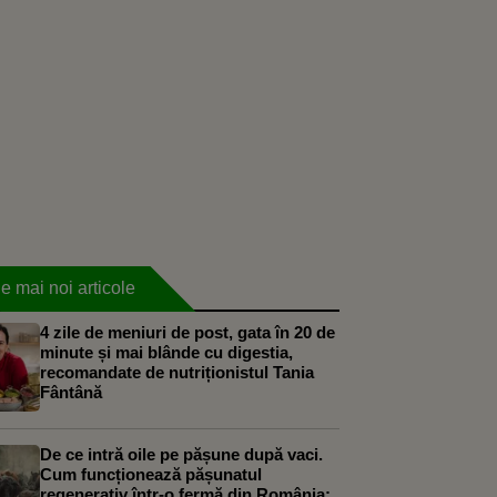
e mai noi articole
4 zile de meniuri de post, gata în 20 de
minute și mai blânde cu digestia,
recomandate de nutriționistul Tania
Fântână
De ce intră oile pe pășune după vaci.
Cum funcționează pășunatul
regenerativ într-o fermă din România: