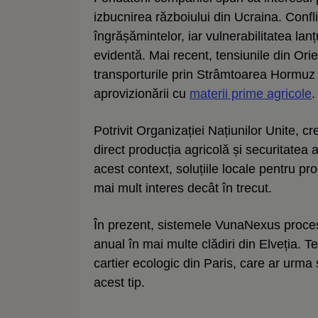
izbucnirea războiului din Ucraina. Confl
îngrășămintelor, iar vulnerabilitatea lan
evidentă. Mai recent, tensiunile din Orien
transporturile prin Strâmtoarea Hormuz 
aprovizionării cu
materii prime agricole
.
Potrivit Organizației Națiunilor Unite, c
direct producția agricolă și securitatea
acest context, soluțiile locale pentru pro
mai mult interes decât în trecut.
În prezent, sistemele VunaNexus procese
anual în mai multe clădiri din Elveția. 
cartier ecologic din Paris, care ar urm
acest tip.