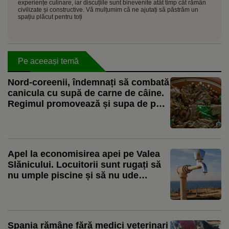
experiențe culinare, iar discuțiile sunt binevenite atât timp cât rămân
civilizate și constructive. Vă mulțumim că ne ajutați să păstrăm un
spațiu plăcut pentru toți
Pe aceeași temă
Nord-coreenii, îndemnați să combată
canicula cu supă de carne de câine.
Regimul promovează și supa de pui
ca aliment pentru zilele toride
Apel la economisirea apei pe Valea
Slănicului. Locuitorii sunt rugați să
nu umple piscine și să nu ude
grădinile
Spania rămâne fără medici veterinari