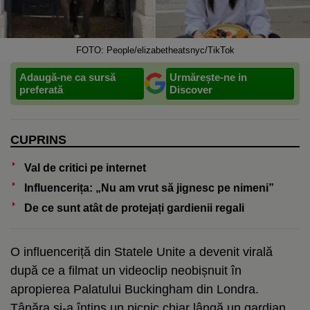
FOTO: People/elizabetheatsnyc/TikTok
Adaugă-ne ca sursă
Urmărește-ne in
preferată
Discover
CUPRINS
Val de critici pe internet
Influencerița: „Nu am vrut să jignesc pe nimeni”
De ce sunt atât de protejați gardienii regali
O influenceriță din Statele Unite a devenit virală
după ce a filmat un videoclip neobișnuit în
apropierea Palatului Buckingham din Londra.
Tânăra și-a întins un picnic chiar lângă un gardian