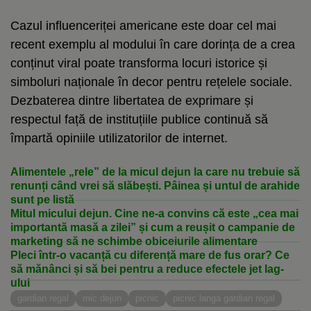
Cazul influenceriței americane este doar cel mai
recent exemplu al modului în care dorința de a crea
conținut viral poate transforma locuri istorice și
simboluri naționale în decor pentru rețelele sociale.
Dezbaterea dintre libertatea de exprimare și
respectul față de instituțiile publice continuă să
împartă opiniile utilizatorilor de internet.
Alimentele „rele” de la micul dejun la care nu trebuie să
renunți când vrei să slăbești. Pâinea și untul de arahide
sunt pe listă
Mitul micului dejun. Cine ne-a convins că este „cea mai
importantă masă a zilei” și cum a reușit o campanie de
marketing să ne schimbe obiceiurile alimentare
Pleci într-o vacanță cu diferență mare de fus orar? Ce
să mănânci și să bei pentru a reduce efectele jet lag-
ului
gardian regal
mic dejun
picnic
picnic langa gardian regal