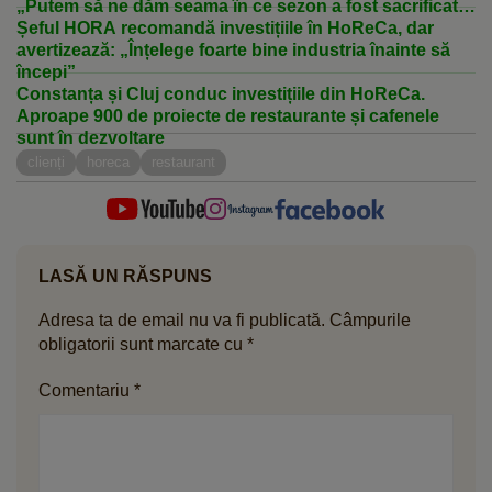
„Putem să ne dăm seama în ce sezon a fost sacrificat
animalul după gustul fripturii”
Șeful HORA recomandă investițiile în HoReCa, dar
avertizează: „Înțelege foarte bine industria înainte să
începi”
Constanța și Cluj conduc investițiile din HoReCa.
Aproape 900 de proiecte de restaurante și cafenele
sunt în dezvoltare
clienți
horeca
restaurant
LASĂ UN RĂSPUNS
Adresa ta de email nu va fi publicată.
Câmpurile
obligatorii sunt marcate cu
*
Comentariu
*