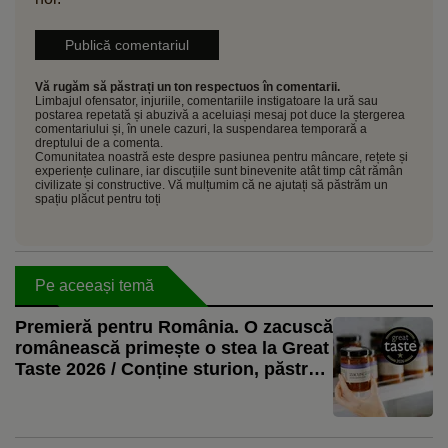
Vă rugăm să păstrați un ton respectuos în comentarii.
Limbajul ofensator, injuriile, comentariile instigatoare la ură sau
postarea repetată și abuzivă a aceluiași mesaj pot duce la ștergerea
comentariului și, în unele cazuri, la suspendarea temporară a
dreptului de a comenta.
Comunitatea noastră este despre pasiunea pentru mâncare, rețete și
experiențe culinare, iar discuțiile sunt binevenite atât timp cât rămân
civilizate și constructive. Vă mulțumim că ne ajutați să păstrăm un
spațiu plăcut pentru toți
Pe aceeași temă
Premieră pentru România. O zacuscă
românească primește o stea la Great
Taste 2026 / Conține sturion, păstrăv
și crap / „O rețetă profund locală,
apreciată dincolo de spațiul cultural”