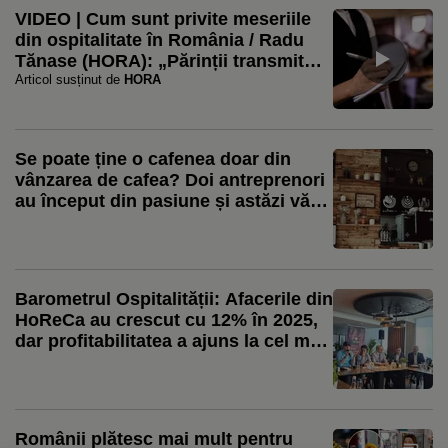
VIDEO | Cum sunt privite meseriile
din ospitalitate în România / Radu
Tănase (HORA): „Părinții transmit
copiilor că este o rușine să devii
Articol susținut de
HORA
ospătar” / Radu Dumitrescu (CEO
Stadio): „Poți ajunge de la picol la
proprietar de restaurant”
Se poate ține o cafenea doar din
vânzarea de cafea? Doi antreprenori
au început din pasiune și astăzi văd
doar problemele
Barometrul Ospitalității: Afacerile din
HoReCa au crescut cu 12% în 2025,
dar profitabilitatea a ajuns la cel mai
scăzut nivel de după pandemie
Românii plătesc mai mult pentru