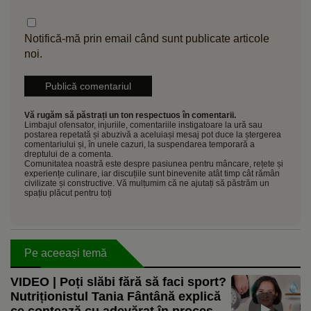
Notifică-mă prin email când sunt publicate articole
noi.
Vă rugăm să păstrați un ton respectuos în comentarii.
Limbajul ofensator, injuriile, comentariile instigatoare la ură sau
postarea repetată și abuzivă a aceluiași mesaj pot duce la ștergerea
comentariului și, în unele cazuri, la suspendarea temporară a
dreptului de a comenta.
Comunitatea noastră este despre pasiunea pentru mâncare, rețete și
experiențe culinare, iar discuțiile sunt binevenite atât timp cât rămân
civilizate și constructive. Vă mulțumim că ne ajutați să păstrăm un
spațiu plăcut pentru toți
Pe aceeași temă
VIDEO | Poți slăbi fără să faci sport?
Nutriționistul Tania Fântână explică
ce contează cu adevărat în procesul