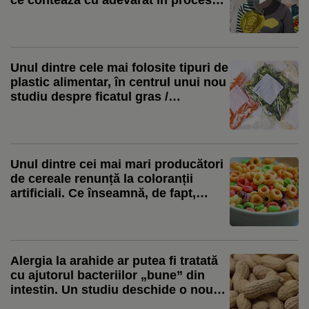
de slăbire
Unul dintre cele mai folosite tipuri de
plastic alimentar, în centrul unui nou
studiu despre ficatul gras /
Cercetător: Expunerea combinată cu
dieta occidentală a agravat efectele
Unul dintre cei mai mari producători
de cereale renunță la coloranții
artificiali. Ce înseamnă, de fapt,
schimbarea pentru consumatori
Alergia la arahide ar putea fi tratată
cu ajutorul bacteriilor „bune” din
intestin. Un studiu deschide o nouă
direcție de cercetare