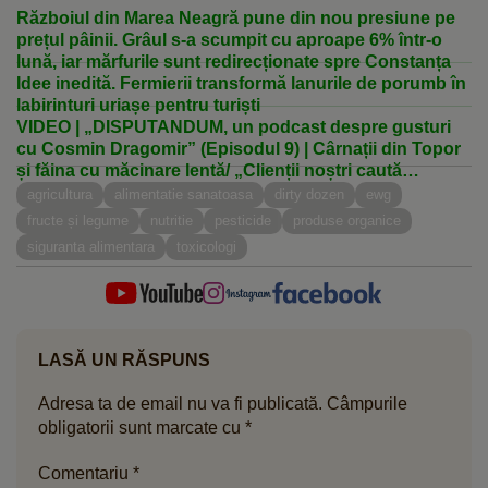
Războiul din Marea Neagră pune din nou presiune pe
prețul pâinii. Grâul s-a scumpit cu aproape 6% într-o
lună, iar mărfurile sunt redirecționate spre Constanța
Idee inedită. Fermierii transformă lanurile de porumb în
labirinturi uriașe pentru turiști
VIDEO | „DISPUTANDUM, un podcast despre gusturi
cu Cosmin Dragomir” (Episodul 9) | Cârnații din Topor
și făina cu măcinare lentă/ „Clienții noștri caută
produse naturale și sunt dispuși să plătească pentru
agricultura
alimentatie sanatoasa
dirty dozen
ewg
calitate”
fructe și legume
nutritie
pesticide
produse organice
siguranta alimentara
toxicologi
LASĂ UN RĂSPUNS
Adresa ta de email nu va fi publicată.
Câmpurile
obligatorii sunt marcate cu
*
Comentariu
*