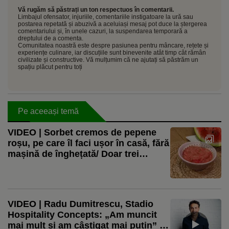
Vă rugăm să păstrați un ton respectuos în comentarii.
Limbajul ofensator, injuriile, comentariile instigatoare la ură sau
postarea repetată și abuzivă a aceluiași mesaj pot duce la ștergerea
comentariului și, în unele cazuri, la suspendarea temporară a
dreptului de a comenta.
Comunitatea noastră este despre pasiunea pentru mâncare, rețete și
experiențe culinare, iar discuțiile sunt binevenite atât timp cât rămân
civilizate și constructive. Vă mulțumim că ne ajutați să păstrăm un
spațiu plăcut pentru toți
Pe aceeași temă
VIDEO | Sorbet cremos de pepene
roșu, pe care îl faci ușor în casă, fără
mașină de înghețată/ Doar trei
ingrediente, pentru un desert fără
zahăr
VIDEO | Radu Dumitrescu, Stadio
Hospitality Concepts: „Am muncit
mai mult și am câștigat mai puțin” /