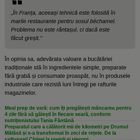
„În Franța, aceeași tehnică este folosită în
marile restaurante pentru sosul béchamel.
Problema nu este rântașul, ci dacă este
făcut greșit.”
În opinia sa, adevărata valoare a bucătăriei
tradiționale stă în ingredientele simple, preparate
fără grabă și consumate proaspăt, nu în produsele
industriale care rezistă luni întregi pe rafturile
magazinelor.
Meal prep de vară: cum îți pregătești mâncarea pentru
4 zile fără să gătești în fiecare seară, conform
nutriționistului Tania Fântână
Preparatul care a călătorit mii de kilometri pe Drumul
Mătăsii și s-a transformat în zeci de rețete. De la
colțunașii Chinei la ravioli și pierogi