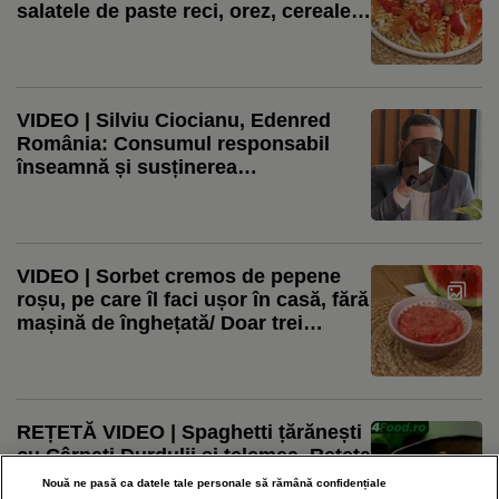
salatele de paste reci, orez, cereale
sau leguminoase sunt salvarea
VIDEO | Silviu Ciocianu, Edenred
România: Consumul responsabil
înseamnă și susținerea
producătorilor locali / Aproape 80%
dintre restaurante observă o creștere
a cererii pentru produse locale
VIDEO | Sorbet cremos de pepene
roșu, pe care îl faci ușor în casă, fără
mașină de înghețată/ Doar trei
ingrediente, pentru un desert fără
zahăr
REȚETĂ VIDEO | Spaghetti țărănești
cu Cârnați Durdulii și telemea. Rețeta
care transformă câteva ingrediente
Nouă ne pasă ca datele tale personale să rămână confidențiale