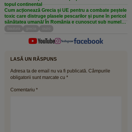
topul continental
Cum acționează Grecia și UE pentru a combate peștele
toxic care distruge plasele pescarilor și pune în pericol
sănătatea umană/ În România e cunoscut sub numele
de pește iepure
bautura
grecia
ouzo
LASĂ UN RĂSPUNS
Adresa ta de email nu va fi publicată.
Câmpurile
obligatorii sunt marcate cu
*
Comentariu
*