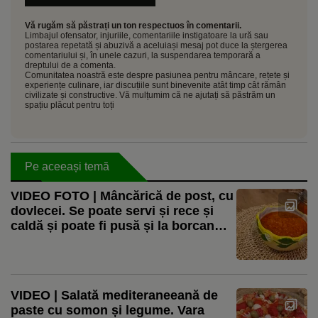
Vă rugăm să păstrați un ton respectuos în comentarii.
Limbajul ofensator, injuriile, comentariile instigatoare la ură sau
postarea repetată și abuzivă a aceluiași mesaj pot duce la ștergerea
comentariului și, în unele cazuri, la suspendarea temporară a
dreptului de a comenta.
Comunitatea noastră este despre pasiunea pentru mâncare, rețete și
experiențe culinare, iar discuțiile sunt binevenite atât timp cât rămân
civilizate și constructive. Vă mulțumim că ne ajutați să păstrăm un
spațiu plăcut pentru toți
Pe aceeași temă
VIDEO FOTO | Mâncărică de post, cu
dovlecei. Se poate servi și rece și
caldă și poate fi pusă și la borcan
pentru iarnă
VIDEO | Salată mediteraneeană de
paste cu somon și legume. Vara