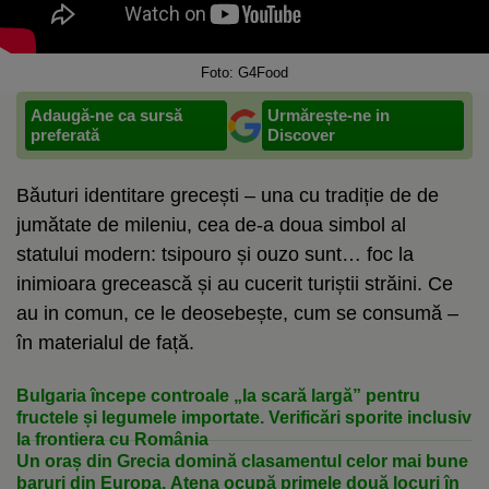
Foto: G4Food
Adaugă-ne ca sursă
Urmărește-ne in
preferată
Discover
Băuturi identitare grecești – una cu tradiție de de
jumătate de mileniu, cea de-a doua simbol al
statului modern: tsipouro și ouzo sunt… foc la
inimioara grecească și au cucerit turiștii străini. Ce
au in comun, ce le deosebește, cum se consumă –
în materialul de față.
Bulgaria începe controale „la scară largă” pentru
fructele și legumele importate. Verificări sporite inclusiv
la frontiera cu România
Un oraș din Grecia domină clasamentul celor mai bune
baruri din Europa. Atena ocupă primele două locuri în