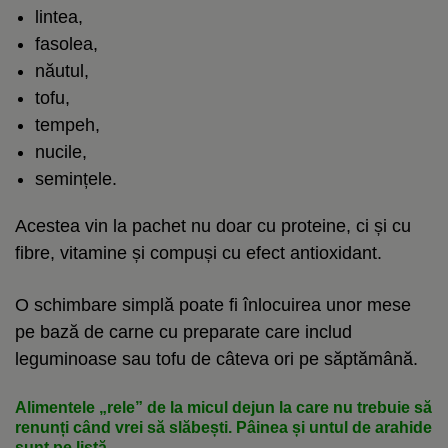
lintea,
fasolea,
năutul,
tofu,
tempeh,
nucile,
semințele.
Acestea vin la pachet nu doar cu proteine, ci și cu
fibre, vitamine și compuși cu efect antioxidant.
O schimbare simplă poate fi înlocuirea unor mese
pe bază de carne cu preparate care includ
leguminoase sau tofu de câteva ori pe săptămână.
Alimentele „rele” de la micul dejun la care nu trebuie să
renunți când vrei să slăbești. Pâinea și untul de arahide
sunt pe listă