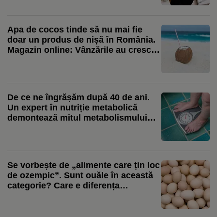
Apa de cocos tinde să nu mai fie
doar un produs de nișă în România.
Magazin online: Vânzările au crescut
cu 318% în această vară / Produsul
începe să fie folosit și în deserturile
artizanale
De ce ne îngrășăm după 40 de ani.
Un expert în nutriție metabolică
demontează mitul metabolismului
care „încetinește” la vârsta mijlocie
Se vorbește de „alimente care țin loc
de ozempic”. Sunt ouăle în această
categorie? Care e diferența
importantă