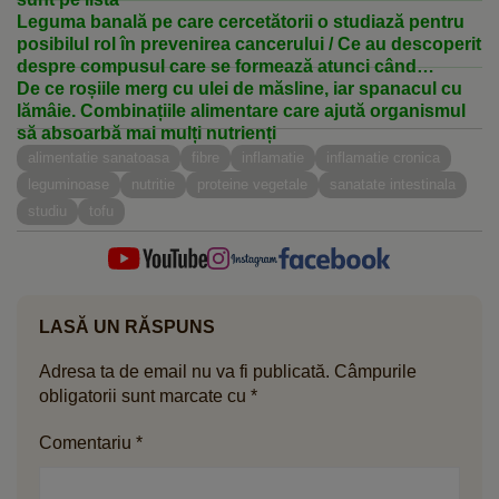
Leguma banală pe care cercetătorii o studiază pentru
posibilul rol în prevenirea cancerului / Ce au descoperit
despre compusul care se formează atunci când
mestecăm leguma
De ce roșiile merg cu ulei de măsline, iar spanacul cu
lămâie. Combinațiile alimentare care ajută organismul
să absoarbă mai mulți nutrienți
alimentatie sanatoasa
fibre
inflamatie
inflamatie cronica
leguminoase
nutritie
proteine vegetale
sanatate intestinala
studiu
tofu
LASĂ UN RĂSPUNS
Adresa ta de email nu va fi publicată.
Câmpurile
obligatorii sunt marcate cu
*
Comentariu
*