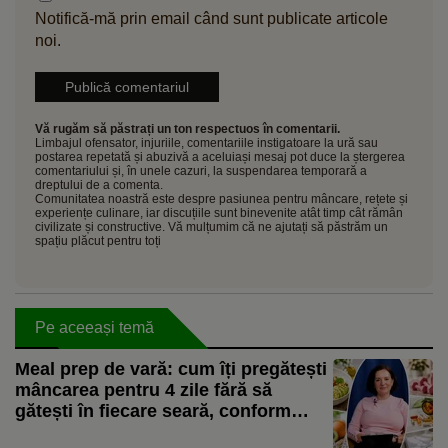
Notifică-mă prin email când sunt publicate articole
noi.
Vă rugăm să păstrați un ton respectuos în comentarii.
Limbajul ofensator, injuriile, comentariile instigatoare la ură sau
postarea repetată și abuzivă a aceluiași mesaj pot duce la ștergerea
comentariului și, în unele cazuri, la suspendarea temporară a
dreptului de a comenta.
Comunitatea noastră este despre pasiunea pentru mâncare, rețete și
experiențe culinare, iar discuțiile sunt binevenite atât timp cât rămân
civilizate și constructive. Vă mulțumim că ne ajutați să păstrăm un
spațiu plăcut pentru toți
Pe aceeași temă
Meal prep de vară: cum îți pregătești
mâncarea pentru 4 zile fără să
gătești în fiecare seară, conform
nutriționistului Tania Fântână