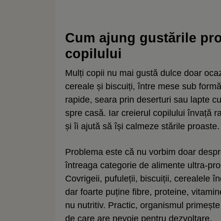
Cum ajung gustările pro
copilului
Mulți copii nu mai gustă dulce doar oca
cereale și biscuiți, între mese sub form
rapide, seara prin deserturi sau lapte c
spre casă. Iar creierul copilului învață
și îi ajută să își calmeze stările proaste.
Problema este că nu vorbim doar despr
întreaga categorie de alimente ultra-proc
Covrigeii, pufuleții, biscuiții, cerealele 
dar foarte puține fibre, proteine, vitami
nu nutritiv. Practic, organismul primeșt
de care are nevoie pentru dezvoltare.