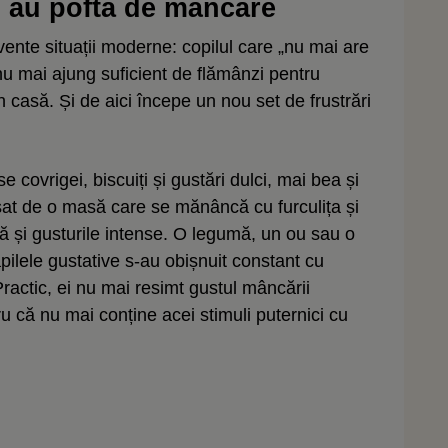
i au poftă de mâncare
vente situații moderne: copilul care „nu mai are
nu mai ajung suficient de flămânzi pentru
n casă. Și de aici începe un nou set de frustrări
 covrigei, biscuiți și gustări dulci, mai bea și
esat de o masă care se mănâncă cu furculița și
idă și gusturile intense. O legumă, un ou sau o
ilele gustative s-au obișnuit constant cu
Practic, ei nu mai resimt gustul mâncării
tru că nu mai conține acei stimuli puternici cu