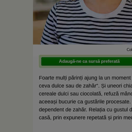
Co
Adaugă-ne ca sursă preferată
Foarte mulți părinți ajung la un momen
ceva dulce sau de zahăr”. Și uneori chia
cereale dulci sau ciocolată, refuză mânc
aceeași bucurie ca gustările procesate.
dependent de zahăr. Relația cu gustul du
casă, prin expunere repetată și prin med