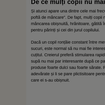
De ce mulți copii nu ma
Și atunci apare una dintre cele mai frec
poftă de mâncare”. De fapt, mulți copii 
mâncarea obișnuită, hrănitoare, gătită î
pentru părinți și cei din jurul copilului.
Dacă un copil ronțăie constant între mese
sucuri, este normal să nu mai fie inter
cuțitul. Creierul preferă stimularea rap
supă nu mai par interesante după ce pap
produse foarte dulci sau foarte sărate. 
adevărate și li se pare plictisitoare pen
care ei s-au obișnuit.