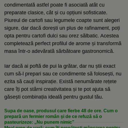
condimentată astfel poate fi asociată atât cu
preparate clasice, cât și cu opțiuni sofisticate.
Piureul de cartofi sau legumele coapte sunt alegeri
sigure, dar dacă dorești un plus de rafinament, poți
opta pentru cartofi dulci sau orez sălbatic. Acestea
completează perfect profilul de arome și transformă
masa într-o adevărată sărbătoare gastronomică.
Iar dacă ai poftă de pui la grătar, dar nu știi exact
cum să-l prepari sau ce condimente să folosești, nu
ezita să cauți inspirație. Există nenumărate rețete
care îți pot stârni creativitatea și te pot ajuta să
găsești combinația ideală pentru gustul tău.
Supa de oase, produsul care fierbe 48 de ore. Cum o
prepară un fermier român și de ce refuză să o
pasteurizeze: „Nu punem nimic”
Meal prep de vară: cum îți pregătești mâncarea pentru