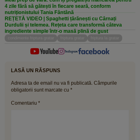
4 zile fără să gătești în fiecare seară, conform
nutriționistului Tania Fântână
REȚETĂ VIDEO | Spaghetti țărănești cu Cârnați
Durdulii și telemea. Rețeta care transformă câteva
ingrediente simple într-o masă plină de gust
condimente friptura gratar
friptura gratar
friptura la gratar
LASĂ UN RĂSPUNS
Adresa ta de email nu va fi publicată.
Câmpurile
obligatorii sunt marcate cu
*
Comentariu
*