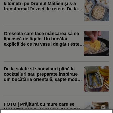
kilometri pe Drumul Mătăsii și s-a
transformat în zeci de rețete. De la
colțunașii Chinei la ravioli și pierogi
Greșeala care face mâncarea să se
lipească de tigaie. Un bucătar
explică de ce nu vasul de gătit este,
de cele mai multe ori, problema
De la salate și sandvișuri până la
cocktailuri sau preparate inspirate
din bucătăria orientală, șapte moduri
inedite în care le poți folosi
sardienele în conservă în bucătărie
FOTO | Prăjitură cu mure care se
face ultra rapid. Ai nevoie de un bol