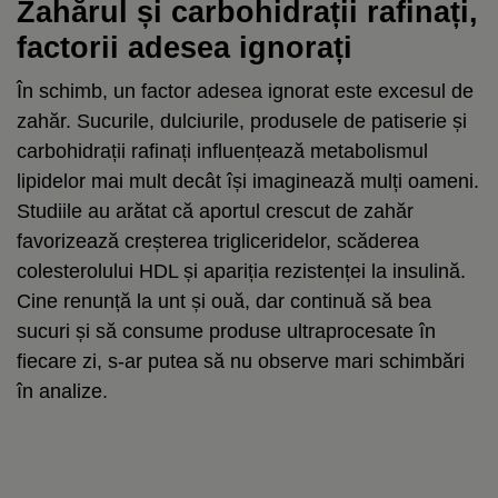
Zahărul și carbohidrații rafinați,
factorii adesea ignorați
În schimb, un factor adesea ignorat este excesul de
zahăr. Sucurile, dulciurile, produsele de patiserie și
carbohidrații rafinați influențează metabolismul
lipidelor mai mult decât își imaginează mulți oameni.
Studiile au arătat că aportul crescut de zahăr
favorizează creșterea trigliceridelor, scăderea
colesterolului HDL și apariția rezistenței la insulină.
Cine renunță la unt și ouă, dar continuă să bea
sucuri și să consume produse ultraprocesate în
fiecare zi, s-ar putea să nu observe mari schimbări
în analize.