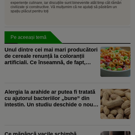
experiențe culinare, iar discuțiile sunt binevenite atât timp cât rămân
civilizate și constructive. Vă mulțumim că ne ajutați să păstrăm un
spațiu plăcut pentru toți
Pe aceeași temă
Unul dintre cei mai mari producători
de cereale renunță la coloranții
artificiali. Ce înseamnă, de fapt,
schimbarea pentru consumatori
Alergia la arahide ar putea fi tratată
cu ajutorul bacteriilor „bune” din
intestin. Un studiu deschide o nouă
direcție de cercetare
Ce mănâncă vacile schimbă