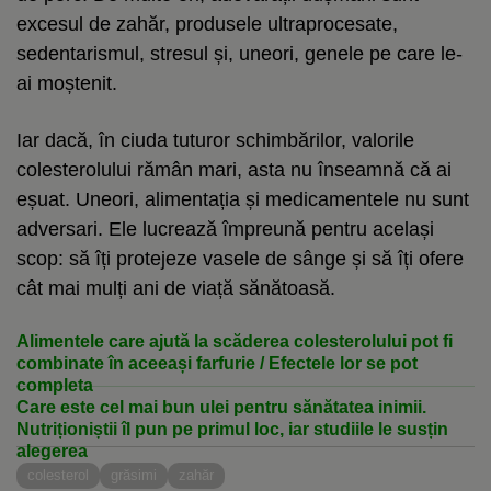
excesul de zahăr, produsele ultraprocesate,
sedentarismul, stresul și, uneori, genele pe care le-
ai moștenit.
Iar dacă, în ciuda tuturor schimbărilor, valorile
colesterolului rămân mari, asta nu înseamnă că ai
eșuat. Uneori, alimentația și medicamentele nu sunt
adversari. Ele lucrează împreună pentru același
scop: să îți protejeze vasele de sânge și să îți ofere
cât mai mulți ani de viață sănătoasă.
Alimentele care ajută la scăderea colesterolului pot fi
combinate în aceeași farfurie / Efectele lor se pot
completa
Care este cel mai bun ulei pentru sănătatea inimii.
Nutriționiștii îl pun pe primul loc, iar studiile le susțin
alegerea
colesterol
grăsimi
zahăr