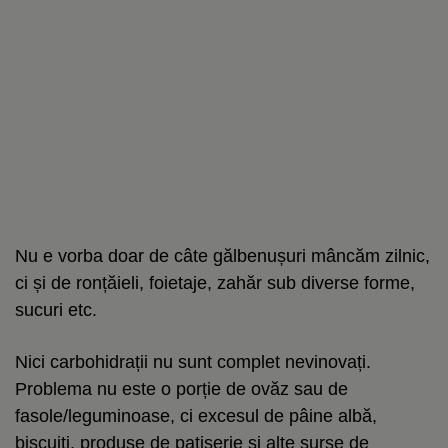
Nu e vorba doar de câte gălbenușuri mâncăm zilnic,
ci și de ronțăieli, foietaje, zahăr sub diverse forme,
sucuri etc.
Nici carbohidrații nu sunt complet nevinovați.
Problema nu este o porție de ovăz sau de
fasole/leguminoase, ci excesul de pâine albă,
biscuiți, produse de patiserie și alte surse de