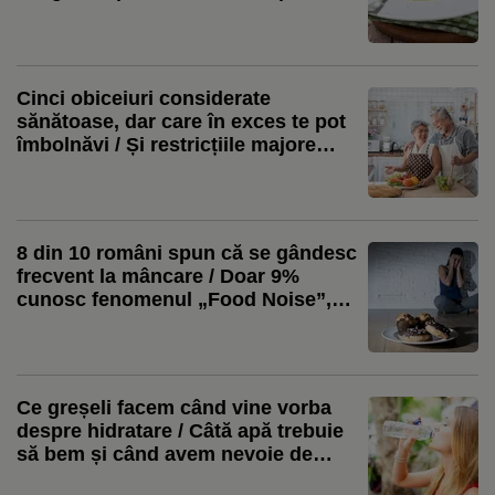
/ Nutriționiștii avertizează că
rezultatul nu este chiar ceea ce se
credea
Cinci obiceiuri considerate
sănătoase, dar care în exces te pot
îmbolnăvi / Și restricțiile majore
schimbă rezultatul
8 din 10 români spun că se gândesc
frecvent la mâncare / Doar 9%
cunosc fenomenul „Food Noise”,
arată un studiu
Ce greșeli facem când vine vorba
despre hidratare / Câtă apă trebuie
să bem și când avem nevoie de
electroliți / Șase lucruri pe care le