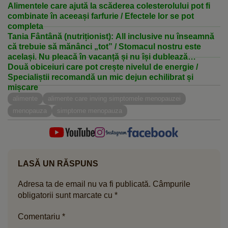
Alimentele care ajută la scăderea colesterolului pot fi
combinate în aceeași farfurie / Efectele lor se pot
completa
Tania Fântână (nutriționist): All inclusive nu înseamnă
că trebuie să mănânci „tot” / Stomacul nostru este
același. Nu pleacă în vacanță și nu își dublează
capacitatea doar pentru că hotelul are un bufet
Două obiceiuri care pot crește nivelul de energie /
impresionant
Specialiștii recomandă un mic dejun echilibrat și
mișcare
alimente
alimente care inving simptomele menopauzei
menopauza
simptome menopauza
LASĂ UN RĂSPUNS
Adresa ta de email nu va fi publicată.
Câmpurile
obligatorii sunt marcate cu
*
Comentariu
*