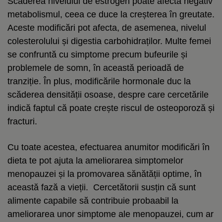
Scăderea nivelului de estrogen poate afecta negativ
metabolismul, ceea ce duce la creșterea în greutate.
Aceste modificări pot afecta, de asemenea, nivelul
colesterolului și digestia carbohidraților. Multe femei
se confruntă cu simptome precum bufeurile și
problemele de somn, în această perioadă de
tranziție. În plus, modificările hormonale duc la
scăderea densității osoase, despre care cercetările
indică faptul că poate crește riscul de osteoporoză și
fracturi.
Cu toate acestea, efectuarea anumitor modificări în
dieta te pot ajuta la ameliorarea simptomelor
menopauzei și la promovarea sănătății optime, în
această fază a vieții. Cercetătorii susțin că sunt
alimente capabile să contribuie probaabil la
ameliorarea unor simptome ale menopauzei, cum ar