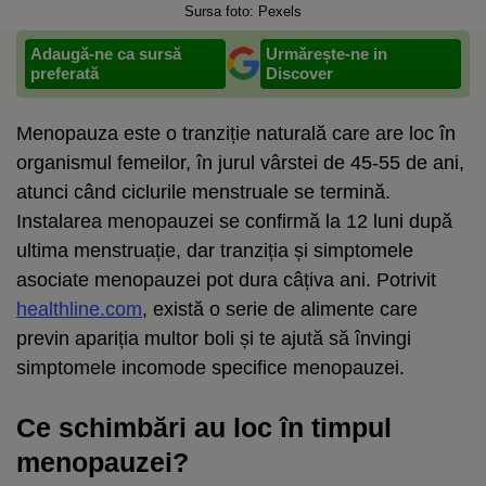
Sursa foto: Pexels
Adaugă-ne ca sursă
Urmărește-ne in
preferată
Discover
Menopauza este o tranziție naturală care are loc în
organismul femeilor, în jurul vârstei de 45-55 de ani,
atunci când ciclurile menstruale se termină.
Instalarea menopauzei se confirmă la 12 luni după
ultima menstruație, dar tranziția și simptomele
asociate menopauzei pot dura câțiva ani. Potrivit
healthline.com
, există o serie de alimente care
previn apariția multor boli și te ajută să învingi
simptomele incomode specifice menopauzei.
Ce schimbări au loc în timpul
menopauzei?