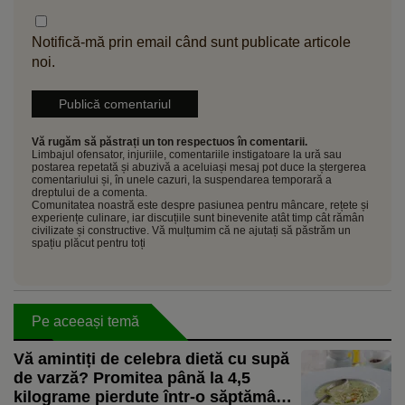
Notifică-mă prin email când sunt publicate articole
noi.
Vă rugăm să păstrați un ton respectuos în comentarii.
Limbajul ofensator, injuriile, comentariile instigatoare la ură sau
postarea repetată și abuzivă a aceluiași mesaj pot duce la ștergerea
comentariului și, în unele cazuri, la suspendarea temporară a
dreptului de a comenta.
Comunitatea noastră este despre pasiunea pentru mâncare, rețete și
experiențe culinare, iar discuțiile sunt binevenite atât timp cât rămân
civilizate și constructive. Vă mulțumim că ne ajutați să păstrăm un
spațiu plăcut pentru toți
Pe aceeași temă
Vă amintiți de celebra dietă cu supă
de varză? Promitea până la 4,5
kilograme pierdute într-o săptămână