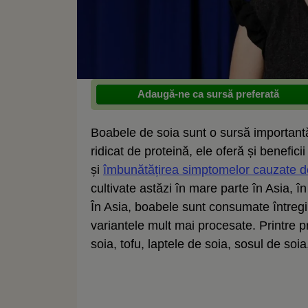
Adaugă-ne ca sursă preferată
Boabele de soia sunt o sursă importantă
ridicat de proteină, ele oferă și benefic
și
îmbunătățirea simptomelor cauzate
cultivate astăzi în mare parte în Asia, î
În Asia, boabele sunt consumate întregi, 
variantele mult mai procesate. Printre 
soia, tofu, laptele de soia, sosul de soia