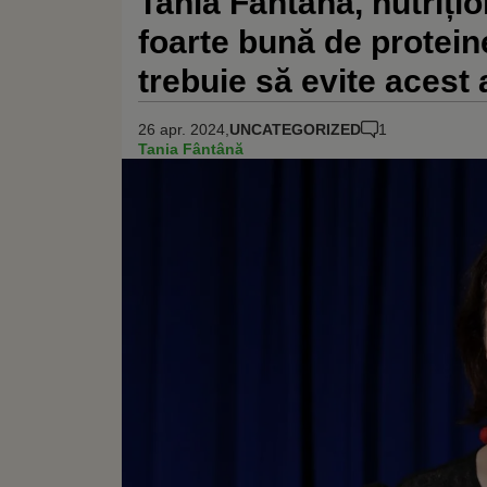
Tania Fântână, nutrițio
foarte bună de proteine
trebuie să evite acest
26 apr. 2024,
UNCATEGORIZED
1
Tania Fântână