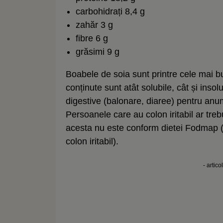
carbohidrați 8,4 g
zahăr 3 g
fibre 6 g
grăsimi 9 g
Boabele de soia sunt printre cele mai b
conținute sunt atât solubile, cât și inso
digestive (balonare, diaree) pentru anumiț
Persoanele care au colon iritabil ar tre
acesta nu este conform dietei Fodmap (
colon iritabil).
- artico