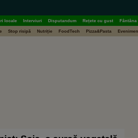
ri locale
Interviuri
Disputandum
Rețete cu gust
Fântâna 
e
Stop risipă
Nutriție
FoodTech
Pizza&Pasta
Evenimen