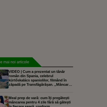
e mai noi articole
VIDEO | Cum a prezentat un tânăr
român din Spania, celebrul
kürtőskalács spaniolilor, filmând în
zăpadă pe Transfăgărășan. „Mâncarea
mea preferată”
Meal prep de vară: cum îți pregătești
mâncarea pentru 4 zile fără să gătești
în fiecare seară, conform