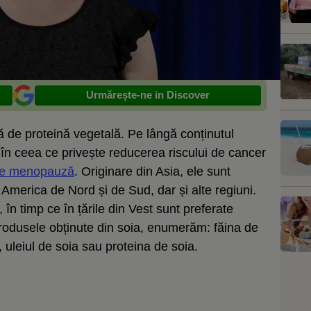
Urmărește-ne in Discover
 de proteină vegetală. Pe lângă conținutul
ii în ceea ce privește reducerea riscului de cancer
 de menopauză
. Originare din Asia, ele sunt
n America de Nord și de Sud, dar și alte regiuni.
în timp ce în țările din Vest sunt preferate
produsele obținute din soia, enumerăm: făina de
, uleiul de soia sau proteina de soia.