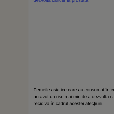
dezvolta cancer la prostată
.
Femeile asiatice care au consumat în co
au avut un risc mai mic de a dezvolta c
recidiva în cadrul acestei afecțiuni.