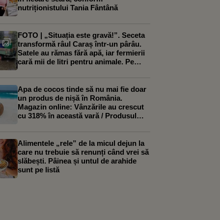
nutriționistului Tania Fântână
FOTO | „Situația este gravă!”. Seceta
transformă râul Caraș într-un pârâu.
Satele au rămas fără apă, iar fermierii
cară mii de litri pentru animale. Pe
Clisura Dunării, situația este diferită
Apa de cocos tinde să nu mai fie doar
un produs de nișă în România.
Magazin online: Vânzările au crescut
cu 318% în această vară / Produsul
începe să fie folosit și în deserturile
artizanale
Alimentele „rele” de la micul dejun la
care nu trebuie să renunți când vrei să
slăbești. Pâinea și untul de arahide
sunt pe listă