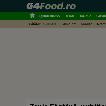
Agribusiness
Retail
HoReCa
Gustu
Călătorii Culinare
Climalert
Analize
Rețet