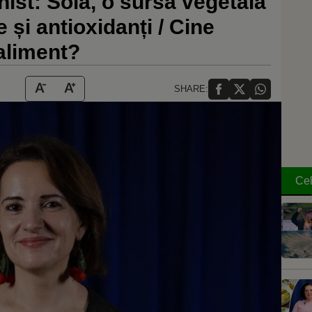
nist: Soia, o sursă vegetală
 și antioxidanți / Cine
 aliment?
SHARE:
Cel