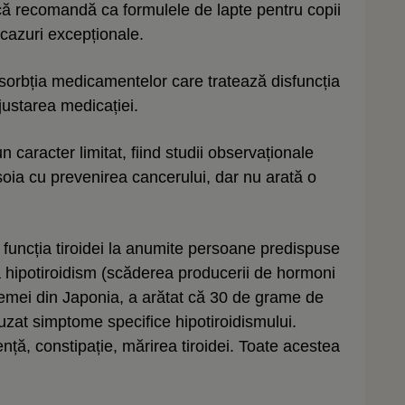
tică recomandă ca formulele de lapte pentru copii
 cazuri excepționale.
sorbția medicamentelor care tratează disfuncția
justarea medicației.
n caracter limitat, fiind studii observaționale
oia cu prevenirea cancerului, dar nu arată o
funcția tiroidei la anumite persoane predispuse
a hipotiroidism (scăderea producerii de hormoni
e femei din Japonia, a arătat că 30 de grame de
uzat simptome specifice hipotiroidismului.
ță, constipație, mărirea tiroidei. Toate acestea