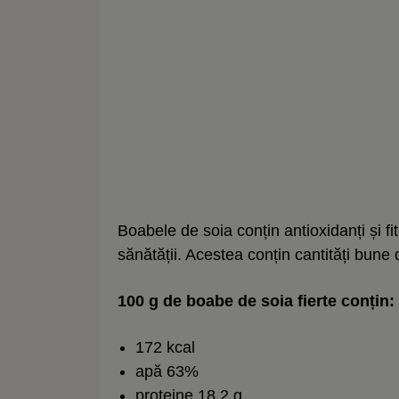
Boabele de soia conțin antioxidanți și f
sănătății. Acestea conțin cantități bune 
100 g de boabe de soia fierte conțin:
172 kcal
apă 63%
proteine 18,2 g