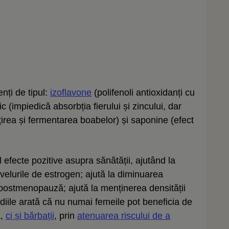
nți de tipul:
izoflavone
(polifenoli antioxidanți cu
ic (impiedică absorbția fierului și zincului, dar
lțirea și fermentarea boabelor) și saponine (efect
l efecte pozitive asupra sănătății, ajutând la
velurile de estrogen; ajută la diminuarea
ostmenopauză; ajută la menținerea densității
diile arată că nu numai femeile pot beneficia de
a,
ci și bărbații
, prin
atenuarea riscului de a