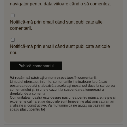
navigator pentru data viitoare când o să comentez.
Notifică-mă prin email când sunt publicate alte
comentarii.
Notifică-mă prin email când sunt publicate articole
noi.
Vă rugăm să păstrați un ton respectuos în comentarii.
Limbajul ofensator, injuriile, comentariile instigatoare la ură sau
postarea repetată și abuzivă a aceluiași mesaj pot duce la ștergerea
comentariului și, în unele cazuri, la suspendarea temporară a
dreptului de a comenta.
Comunitatea noastră este despre pasiunea pentru mâncare, rețete și
experiențe culinare, iar discuțiile sunt binevenite atât timp cât rămân
civilizate și constructive. Vă mulțumim că ne ajutați să păstrăm un
spațiu plăcut pentru toți