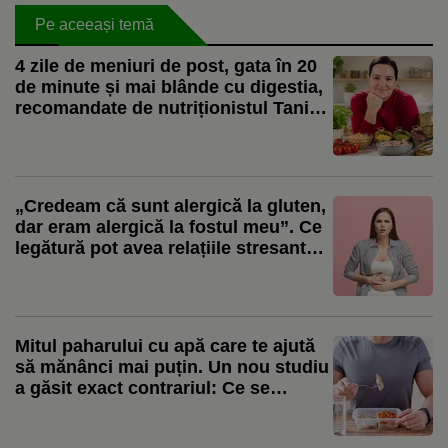
Pe aceeași temă
4 zile de meniuri de post, gata în 20
de minute și mai blânde cu digestia,
recomandate de nutriționistul Tania
Fântână
„Credeam că sunt alergică la gluten,
dar eram alergică la fostul meu”. Ce
legătură pot avea relațiile stresante
cu sănătatea intestinală
Mitul paharului cu apă care te ajută
să mănânci mai puțin. Un nou studiu
a găsit exact contrariul: Ce se
întâmplă când bei apă în timpul
mesei