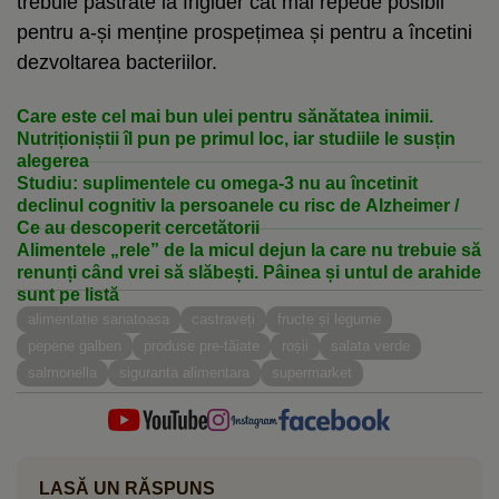
trebuie păstrate la frigider cât mai repede posibil
pentru a-și menține prospețimea și pentru a încetini
dezvoltarea bacteriilor.
Care este cel mai bun ulei pentru sănătatea inimii.
Nutriționiștii îl pun pe primul loc, iar studiile le susțin
alegerea
Studiu: suplimentele cu omega-3 nu au încetinit
declinul cognitiv la persoanele cu risc de Alzheimer /
Ce au descoperit cercetătorii
Alimentele „rele” de la micul dejun la care nu trebuie să
renunți când vrei să slăbești. Pâinea și untul de arahide
sunt pe listă
alimentatie sanatoasa
castraveți
fructe și legume
pepene galben
produse pre-tăiate
roșii
salata verde
salmonella
siguranta alimentara
supermarket
LASĂ UN RĂSPUNS