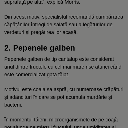
suprafață pe alta”, explică Morris.
Din acest motiv, specialistul recomandă cumpărarea
căpățânilor întregi de salată sau a legăturilor de
verdețuri și pregătirea lor acasă.
2. Pepenele galben
Pepenele galben de tip cantalup este considerat
unul dintre fructele cu cel mai mare risc atunci când
este comercializat gata tăiat.
Motivul este coaja sa aspră, cu numeroase crăpături
și adâncituri în care se pot acumula murdărie și
bacterii.
În momentul tăierii, microorganismele de pe coajă
pot ajunge pe miezul fructului, unde umiditatea și