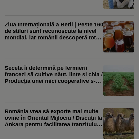
bunăstarea animalelor
Ziua Internațională a Berii | Peste 160
de stiluri sunt recunoscute la nivel
mondial, iar românii descoperă tot
mai mult berea artizanală
Seceta îi determină pe fermierii
francezi să cultive năut, linte și chia /
Producția unei mici cooperative s-a
dublat față de 2023
România vrea să exporte mai multe
ovine în Orientul Mijlociu / Discuții la
Ankara pentru facilitarea tranzitului
prin Turcia