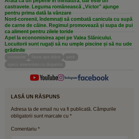
Arată ca un pepene în miniatură, dar este un
castravete. Leguma românească „Victor” ajunge
pentru prima dată la vânzare
Nord-coreenii, îndemnați să combată canicula cu supă
de carne de câine. Regimul promovează și supa de pui
ca aliment pentru zilele toride
Apel la economisirea apei pe Valea Slănicului.
Locuitorii sunt rugați să nu umple piscine și să nu ude
grădinile
crustacee
fauna apa dulce
pesti
specii amenintate cu disparitia
LASĂ UN RĂSPUNS
Adresa ta de email nu va fi publicată.
Câmpurile
obligatorii sunt marcate cu
*
Comentariu
*