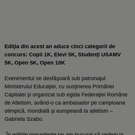
Ediţia din acest an aduce cinci categorii de
concurs: Copii 1K, Elevi 5K, Studenţi USAMV
5K, Open 5K, Open 10K
Evenimentul se desfăşoară sub patronajul
Ministerului Educaţiei, cu susţinerea Primăriei
Capitalei şi organizat sub egida Federaţiei Române
de Atletism, având-o ca ambasador pe campioana
olimpică, mondială şi europeană la atletism –
Gabriela Szabo.
„În ediţiile precedente ne-am bucurat să vedem la