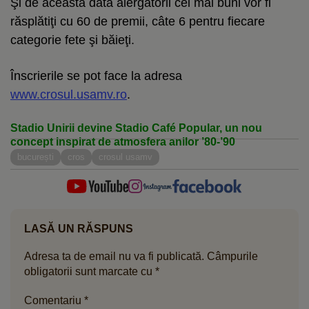
Şi de această dată alergătorii cei mai buni vor fi
răsplătiţi cu 60 de premii, câte 6 pentru fiecare
categorie fete şi băieţi.
Înscrierile se pot face la adresa
www.crosul.usamv.ro
.
Stadio Unirii devine Stadio Café Popular, un nou
concept inspirat de atmosfera anilor ’80-’90
bucurești
cros
crosul usamv
LASĂ UN RĂSPUNS
Adresa ta de email nu va fi publicată.
Câmpurile
obligatorii sunt marcate cu
*
Comentariu
*