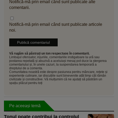
Notifică-mă prin email când sunt publicate alte
comentarii.
Notifică-mă prin email când sunt publicate articole
noi.
Vă rugăm să păstrați un ton respectuos în comentarii.
Limbajul ofensator, injuriile, comentariile instigatoare la ură sau
postarea repetată și abuzivă a aceluiași mesaj pot duce la ștergerea
comentariului și, în unele cazuri, la suspendarea temporară a
dreptului de a comenta.
Comunitatea noastră este despre pasiunea pentru mâncare, rețete și
experiențe culinare, iar discuțiile sunt binevenite atât timp cât rămân
civilizate și constructive. Vă mulțumim că ne ajutați să păstrăm un
spațiu plăcut pentru toți
Pe aceeași temă
Tonul poate contribui la controlul