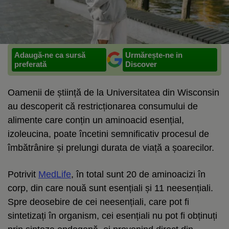
Adaugă-ne ca sursă
Urmărește-ne in
preferată
Discover
Oamenii de știință de la Universitatea din Wisconsin
au descoperit că restricționarea consumului de
alimente care conțin un aminoacid esențial,
izoleucina, poate încetini semnificativ procesul de
îmbătrânire și prelungi durata de viață a șoarecilor.
Potrivit
MedLife
, în total sunt 20 de aminoacizi în
corp, din care nouă sunt esențiali și 11 neesențiali.
Spre deosebire de cei neesențiali, care pot fi
sintetizați în organism, cei esențiali nu pot fi obținuți