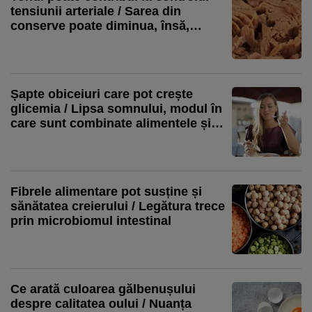
tensiunii arteriale / Sarea din
conserve poate diminua, însă,
beneficiile
Șapte obiceiuri care pot crește
glicemia / Lipsa somnului, modul în
care sunt combinate alimentele și
sedentarismul se numără printre
factorii importanți
Fibrele alimentare pot susține și
sănătatea creierului / Legătura trece
prin microbiomul intestinal
Ce arată culoarea gălbenușului
despre calitatea oului / Nuanța