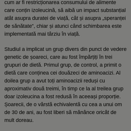
cum ar fi restricționarea consumului de alimente
care conțin izoleucină, să aibă un impact substanțial
atât asupra duratei de viață, cât și asupra „speranței
de sănătate”, chiar și atunci când schimbarea este
implementată mai târziu în viață.
Studiul a implicat un grup divers din punct de vedere
genetic de șoareci, care au fost împărțiți în trei
grupuri de dietă. Primul grup, de control, a primit o
dietă care conținea cei douăzeci de aminoacizi. Al
doilea grup a avut toți aminoacizii reduși cu
aproximativ două treimi, în timp ce la al treilea grup
doar izoleucina a fost redusă în aceeași proporție.
Șoarecii, de o vârstă echivalentă cu cea a unui om
de 30 de ani, au fost liberi să mănânce oricât de
mult doreau.