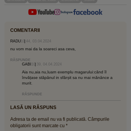
COMENTARII
RADU
10:44, 03.04.2024
nu vom mai da la soareci asa ceva,
RĂSPUNDE
GABI
10:39, 04.04.2024
Aia nu,aia nu,luam exemplu magarului:când îl
învățase stăpânul in sfârșit sa nu mai mănânce a
murit.
RĂSPUNDE
LASĂ UN RĂSPUNS
Adresa ta de email nu va fi publicată.
Câmpurile
obligatorii sunt marcate cu
*