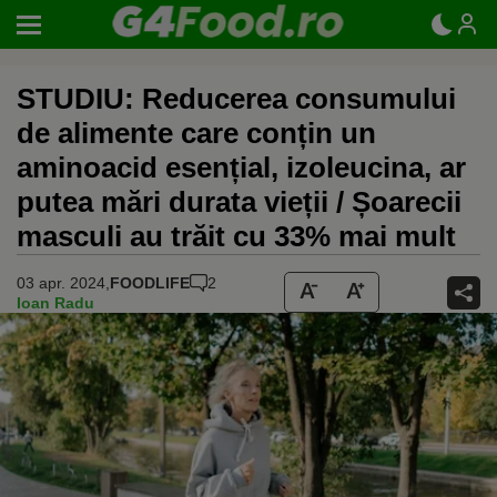
STUDIU: Reducerea consumului
de alimente care conțin un
aminoacid esențial, izoleucina, ar
putea mări durata vieții / Șoarecii
masculi au trăit cu 33% mai mult
03 apr. 2024,
FOODLIFE
2
Ioan Radu