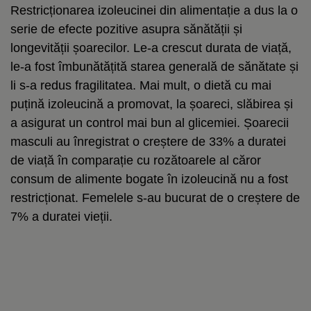
Restricționarea izoleucinei din alimentație a dus la o
serie de efecte pozitive asupra sănătății și
longevității șoarecilor. Le-a crescut durata de viață,
le-a fost îmbunătățită starea generală de sănătate și
li s-a redus fragilitatea. Mai mult, o dietă cu mai
puțină izoleucină a promovat, la șoareci, slăbirea și
a asigurat un control mai bun al glicemiei. Șoarecii
masculi au înregistrat o creștere de 33% a duratei
de viață în comparație cu rozătoarele al căror
consum de alimente bogate în izoleucină nu a fost
restricționat. Femelele s-au bucurat de o creștere de
7% a duratei vieții.