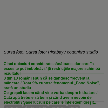
Sursa foto: Sursa foto: Pixabay / cottonbro studio
Cinci obiceiuri considerate sănătoase, dar care în
exces te pot îmbolnăvi / Și restricțiile majore schimbă
rezultatul
8 din 10 români spun că se gândesc frecvent la
mâncare / Doar 9% cunosc fenomenul „Food Noise”,
arată un studiu
Ce greșeli facem când vine vorba despre hidratare /
Câtă apă trebuie să bem și când avem nevoie de
electroliți / Șase lucruri pe care le înțelegem greșit
despre nevoia de apă în organism
aminoacid
durata de viata
izoleucina
studiu