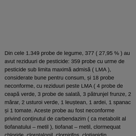
Din cele 1.349 probe de legume, 377 ( 27,95 % ) au
avut reziduuri de pesticide: 359 probe cu urme de
pesticide sub limita maximă admisă ( LMA ),
considerate bune pentru consum, și 18 probe
neconforme, cu reziduuri peste LMA ( 4 probe de
ceapă verde, 3 probe de salată, 3 pătrunjel frunze, 2
mărar, 2 usturoi verde, 1 leuștean, 1 ardei, 1 spanac
și 1 tomate. Aceste probe au fost neconforme
privind conținutul de carbendazim ( ca metabolit al
tiofanatului – metil ), tiofanat – metil, clormequat
chloride, clorotalonil, clorpirifos, clotianidin,