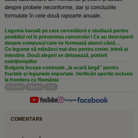
despre probele neconforme, dar și concluziile
formulate în cele două rapoarte anuale.
Leguma banală pe care cercetătorii o studiază pentru
posibilul rol în prevenirea cancerului / Ce au descoperit
despre compusul care se formează atunci când
mestecăm leguma
Ce legume să mănânci mai des pentru creier, inimă și
intestine. Două alegeri se detașează, potrivit
nutriționiștilor
Bulgaria începe controale „la scară largă” pentru
fructele și legumele importate. Verificări sporite inclusiv
la frontiera cu România
featured
legume
roșii
COMENTARII