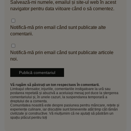
Salvează-mi numele, emailul și site-ul web în acest
navigator pentru data viitoare când o să comentez.
Notifică-mă prin email când sunt publicate alte
comentarii.
Notifică-mă prin email când sunt publicate articole
noi.
Vă rugăm să păstrați un ton respectuos în comentarii.
Limbajul ofensator, injuriile, comentariile instigatoare la ură sau
postarea repetată și abuzivă a aceluiași mesaj pot duce la ștergerea
comentariului și, în unele cazuri, la suspendarea temporară a
dreptului de a comenta.
Comunitatea noastră este despre pasiunea pentru mâncare, rețete și
experiențe culinare, iar discuțiile sunt binevenite atât timp cât rămân
civilizate și constructive. Vă mulțumim că ne ajutați să păstrăm un
spațiu plăcut pentru toți