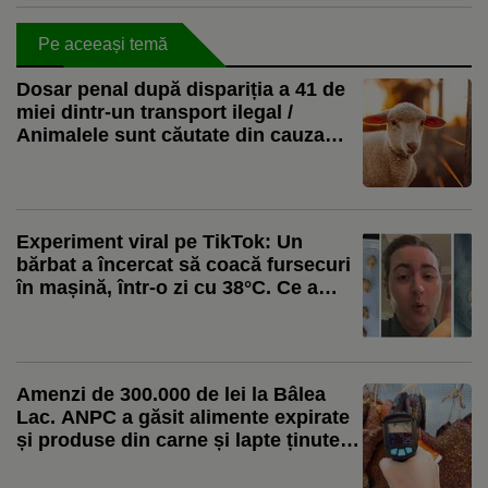
Pe aceeași temă
Dosar penal după dispariția a 41 de
miei dintr-un transport ilegal /
Animalele sunt căutate din cauza
riscului epidemiologic
Experiment viral pe TikTok: Un
bărbat a încercat să coacă fursecuri
în mașină, într-o zi cu 38°C. Ce a
găsit după 12 ore: „Chiar
funcționează”
Amenzi de 300.000 de lei la Bâlea
Lac. ANPC a găsit alimente expirate
și produse din carne și lapte ținute la
temperatura mediului ambiant, în
bătaia soarelui