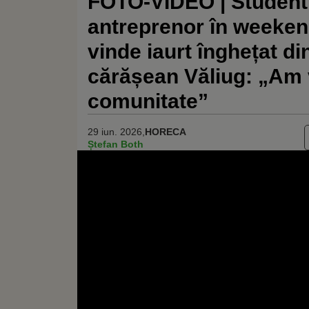
FOTO-VIDEO | Student l
antreprenor în weeken
vinde iaurt înghețat din
cărășean Văliug: „Am 
comunitate”
29 iun. 2026,
HORECA
Ștefan Both