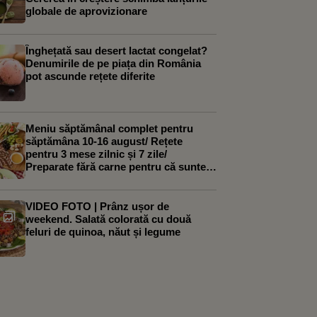
globale de aprovizionare
Înghețată sau desert lactat congelat?
Denumirile de pe piața din România
pot ascunde rețete diferite
Meniu săptămânal complet pentru
săptămâna 10-16 august/ Rețete
pentru 3 mese zilnic și 7 zile/
Preparate fără carne pentru că suntem
încă în Postul Sf. Mării până pe 15
august
VIDEO FOTO | Prânz ușor de
weekend. Salată colorată cu două
feluri de quinoa, năut și legume