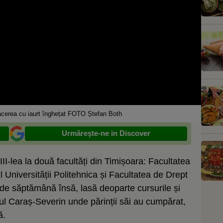
cerea cu iaurt înghețat FOTO Ștefan Both
Urmărește-ne in Discover
I-lea la două facultăți din Timișoara: Facultatea
 Universității Politehnica și Facultatea de Drept
it de săptămână însă, lasă deoparte cursurile și
țul Caraș-Severin unde părinții săi au cumpărat,
ă.