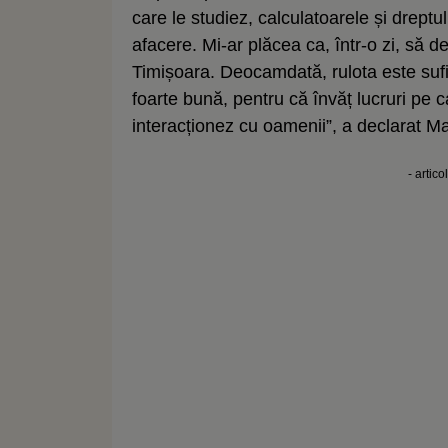
care le studiez, calculatoarele și dreptu
afacere. Mi-ar plăcea ca, într-o zi, să d
Timișoara. Deocamdată, rulota este sufi
foarte bună, pentru că învăț lucruri pe c
interacționez cu oamenii”, a declarat
- artico