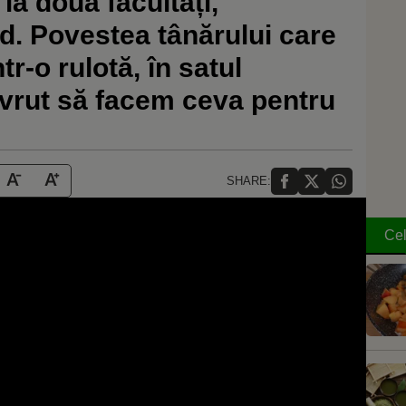
a două facultăți,
d. Povestea tânărului care
tr-o rulotă, în satul
vrut să facem ceva pentru
SHARE:
Cel