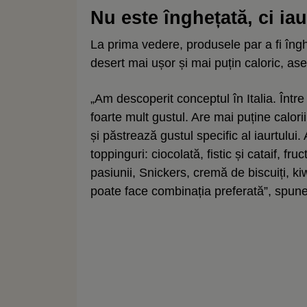
Nu este înghețată, ci iau
La prima vedere, produsele par a fi îngh
desert mai ușor și mai puțin caloric, as
„Am descoperit conceptul în Italia. Între
foarte mult gustul. Are mai puține calori
și păstrează gustul specific al iaurtului.
toppinguri: ciocolată, fistic și cataif, fru
pasiunii, Snickers, cremă de biscuiți, kiw
poate face combinația preferată”, spune