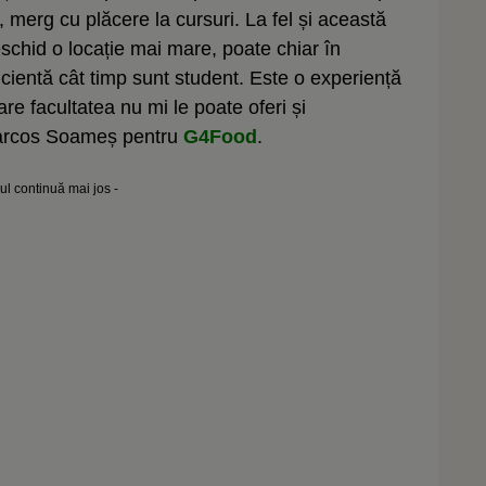
l, merg cu plăcere la cursuri. La fel și această
eschid o locație mai mare, poate chiar în
cientă cât timp sunt student. Este o experiență
are facultatea nu mi le poate oferi și
 Marcos Soameș pentru
G4Food
.
lul continuă mai jos -