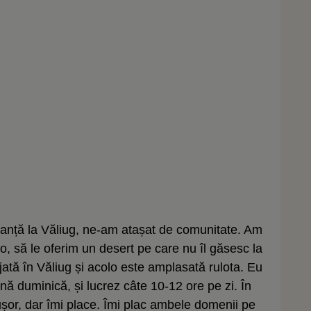
canță la Văliug, ne-am atașat de comunitate. Am
o, să le oferim un desert pe care nu îl găsesc la
tă în Văliug și acolo este amplasată rulota. Eu
ă duminică, și lucrez câte 10-12 ore pe zi. În
ușor, dar îmi place. Îmi plac ambele domenii pe