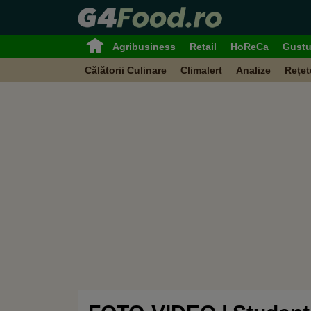
Agribusiness
Retail
HoReCa
Gustu
Călătorii Culinare
Climalert
Analize
Rețet