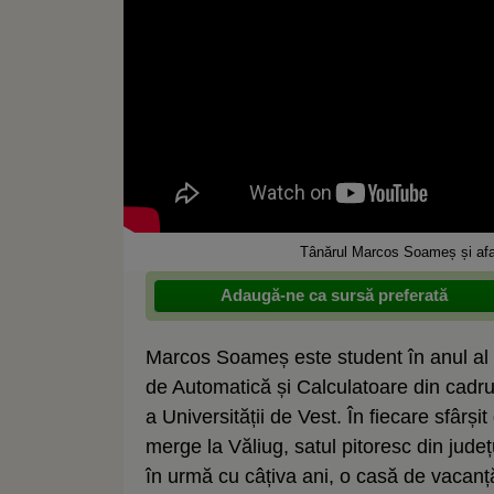
Tânărul Marcos Soameș și afa
Adaugă-ne ca sursă preferată
Marcos Soameș este student în anul al II
de Automatică și Calculatoare din cadrul
a Universității de Vest. În fiecare sfârș
merge la Văliug, satul pitoresc din jude
în urmă cu câțiva ani, o casă de vacanț