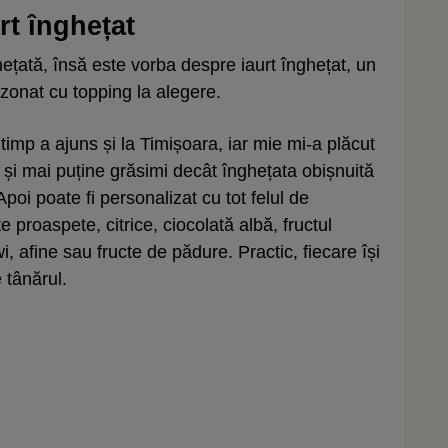
rt înghețat
ețată, însă este vorba despre iaurt înghețat, un
ezonat cu topping la alegere.
 timp a ajuns și la Timișoara, iar mie mi-a plăcut
i și mai puține grăsimi decât înghețata obișnuită
 Apoi poate fi personalizat cu tot felul de
cte proaspete, citrice, ciocolată albă, fructul
i, afine sau fructe de pădure. Practic, fiecare își
 tânărul.