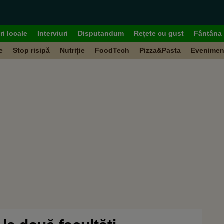
ri locale
Interviuri
Disputandum
Rețete cu gust
Fântâna 
e
Stop risipă
Nutriție
FoodTech
Pizza&Pasta
Evenimen