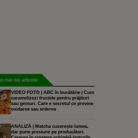
e mai noi articole
VIDEO FOTO | ABC în bucătărie | Cum
caramelizezi fructele pentru prăjituri
sau gemuri. Care e secretul ce previne
oxidarea sau arderea
ANALIZĂ | Matcha cucerește lumea,
dar pune presiune pe producători.
Cererea în creștere schimbă lanțurile