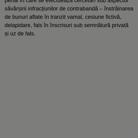
penal în care se efectuează cercetări sub aspectul
săvârșirii infracțiunilor de contrabandă – înstrăinarea
de bunuri aflate în tranzit vamal, cesiune fictivă,
delapidare, fals în înscrisuri sub semnătură privată
și uz de fals.