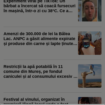
Experiment viral pe TikTok: Un
bărbat a încercat să coacă fursecuri
în mașină, într-o zi cu 38°C. Ce a
găsit după 12 ore: „Chiar
funcționează”
Amenzi de 300.000 de lei la Bâlea
Lac. ANPC a găsit alimente expirate
și produse din carne și lapte ținute la
temperatura mediului ambiant, în
bătaia soarelui
Restricții la apă potabilă în 11
comune din Mureș, pe fondul
caniculei și al consumului excesiv /
Aquaserv: Apa de la robinet este
folosită inclusiv pentru irigarea
culturilor
Festival al vinului, organizat în
premieră lângă locul unde a fost