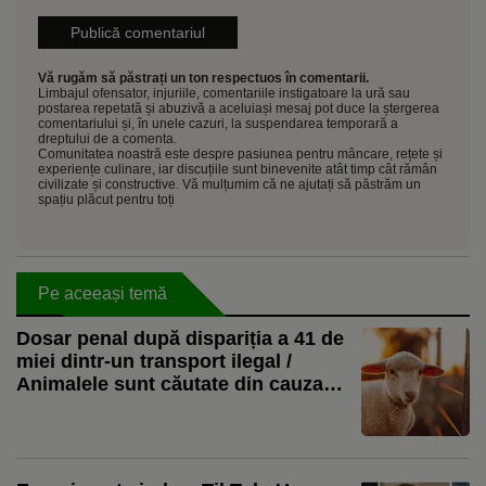
Vă rugăm să păstrați un ton respectuos în comentarii.
Limbajul ofensator, injuriile, comentariile instigatoare la ură sau
postarea repetată și abuzivă a aceluiași mesaj pot duce la ștergerea
comentariului și, în unele cazuri, la suspendarea temporară a
dreptului de a comenta.
Comunitatea noastră este despre pasiunea pentru mâncare, rețete și
experiențe culinare, iar discuțiile sunt binevenite atât timp cât rămân
civilizate și constructive. Vă mulțumim că ne ajutați să păstrăm un
spațiu plăcut pentru toți
Pe aceeași temă
Dosar penal după dispariția a 41 de
miei dintr-un transport ilegal /
Animalele sunt căutate din cauza
riscului epidemiologic