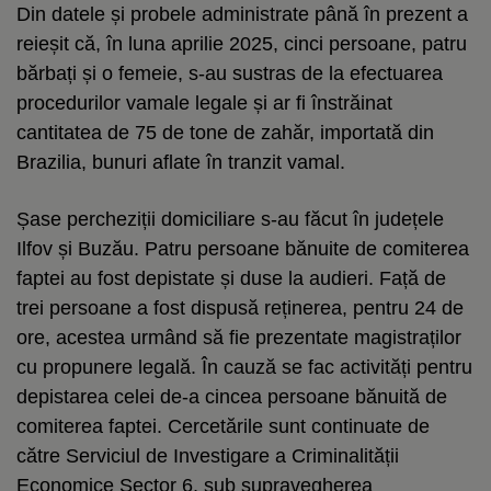
Din datele și probele administrate până în prezent a
reieșit că, în luna aprilie 2025, cinci persoane, patru
bărbați și o femeie, s-au sustras de la efectuarea
procedurilor vamale legale și ar fi înstrăinat
cantitatea de 75 de tone de zahăr, importată din
Brazilia, bunuri aflate în tranzit vamal.
Șase percheziții domiciliare s-au făcut în județele
Ilfov și Buzău. Patru persoane bănuite de comiterea
faptei au fost depistate și duse la audieri. Față de
trei persoane a fost dispusă reținerea, pentru 24 de
ore, acestea urmând să fie prezentate magistraților
cu propunere legală. În cauză se fac activități pentru
depistarea celei de-a cincea persoane bănuită de
comiterea faptei. Cercetările sunt continuate de
către Serviciul de Investigare a Criminalității
Economice Sector 6, sub supravegherea