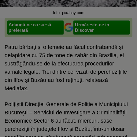
foto: pixabay.com
Adaugă-ne ca sursă
Urmărește-ne in
preferată
Discover
Patru bărbați și o femeie au făcut contrabandă și
delapidare cu 75 de tone de zahăr din Brazilia, ei
sustrăgându-se de la efectuarea procedurilor
vamale legale. Trei dintre cei vizați de perchezițiile
din Ilfov și Buzău au fost reținuți, relatează
Mediafax.
Polițiștii Direcției Generale de Poliție a Municipiului
București – Serviciul de Investigare a Criminalității
Economice Sector 6 au făcut, miercuri, șase
percheziții în județele Ilfov și Buzău, într-un dosar