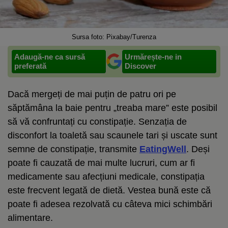
Sursa foto: Pixabay/Turenza
Adaugă-ne ca sursă
Urmărește-ne in
preferată
Discover
Dacă mergeți de mai puțin de patru ori pe
săptămâna la baie pentru „treaba mare” este posibil
să vă confruntați cu constipație. Senzația de
disconfort la toaletă sau scaunele tari și uscate sunt
semne de constipație, transmite
EatingWell
. Deși
poate fi cauzată de mai multe lucruri, cum ar fi
medicamente sau afecțiuni medicale, constipația
este frecvent legată de dietă. Vestea bună este că
poate fi adesea rezolvată cu câteva mici schimbări
alimentare.