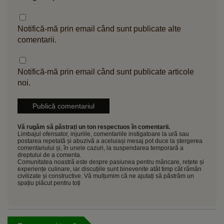
Notifică-mă prin email când sunt publicate alte
comentarii.
Notifică-mă prin email când sunt publicate articole
noi.
Vă rugăm să păstrați un ton respectuos în comentarii.
Limbajul ofensator, injuriile, comentariile instigatoare la ură sau
postarea repetată și abuzivă a aceluiași mesaj pot duce la ștergerea
comentariului și, în unele cazuri, la suspendarea temporară a
dreptului de a comenta.
Comunitatea noastră este despre pasiunea pentru mâncare, rețete și
experiențe culinare, iar discuțiile sunt binevenite atât timp cât rămân
civilizate și constructive. Vă mulțumim că ne ajutați să păstrăm un
spațiu plăcut pentru toți