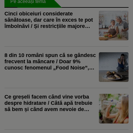
Pe aceeași temă
Cinci obiceiuri considerate
sănătoase, dar care în exces te pot
îmbolnăvi / Și restricțiile majore
schimbă rezultatul
8 din 10 români spun că se gândesc
frecvent la mâncare / Doar 9%
cunosc fenomenul „Food Noise”,
arată un studiu
Ce greșeli facem când vine vorba
despre hidratare / Câtă apă trebuie
să bem și când avem nevoie de
electroliți / Șase lucruri pe care le
înțelegem greșit despre nevoia de
apă în organism