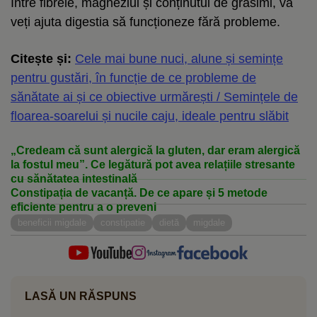
Între fibrele, magneziul și conținutul de grăsimi, vă
veți ajuta digestia să funcționeze fără probleme.
Citește și:
Cele mai bune nuci, alune și semințe
pentru gustări, în funcție de ce probleme de
sănătate ai și ce obiective urmărești / Semințele de
floarea-soarelui și nucile caju, ideale pentru slăbit
„Credeam că sunt alergică la gluten, dar eram alergică
la fostul meu”. Ce legătură pot avea relațiile stresante
cu sănătatea intestinală
Constipația de vacanță. De ce apare și 5 metode
eficiente pentru a o preveni
beneficii migdale
constipatie
dietă
migdale
LASĂ UN RĂSPUNS