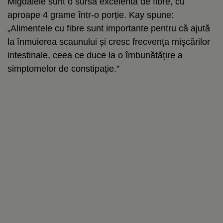
Migdalele sunt o sursă excelentă de fibre, cu
aproape 4 grame într-o porție. Kay spune:
„Alimentele cu fibre sunt importante pentru că ajută
la înmuierea scaunului și cresc frecvența mișcărilor
intestinale, ceea ce duce la o îmbunătățire a
simptomelor de constipație.”