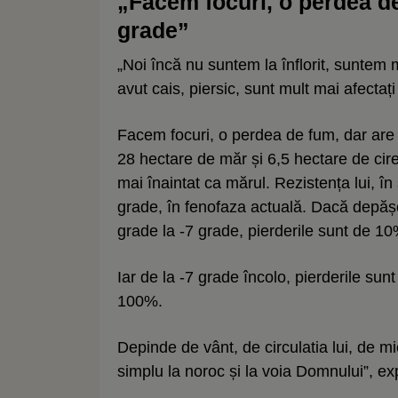
„Facem focuri, o perdea de
grade”
„Noi încă nu suntem la înflorit, suntem m
avut cais, piersic, sunt mult mai afectaț
Facem focuri, o perdea de fum, dar are
28 hectare de măr și 6,5 hectare de cire
mai înaintat ca mărul. Rezistența lui, în
grade, în fenofaza actuală. Dacă depăș
grade la -7 grade, pierderile sunt de 10
Iar de la -7 grade încolo, pierderile su
100%.
Depinde de vânt, de circulatia lui, de mic
simplu la noroc și la voia Domnului”, ex