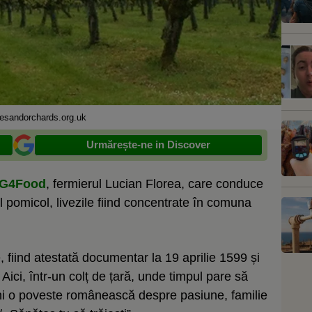
lesandorchards.org.uk
Urmărește-ne in Discover
G4Food
, fermierul Lucian Florea, care conduce
l pomicol, livezile fiind concentrate în comuna
e, fiind atestată documentar la 19 aprilie 1599 și
 Aici, într-un colț de țară, unde timpul pare să
cini o poveste românească despre pasiune, familie