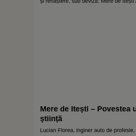
și renaștere, sub deviza: Mere de Itești /
Mere de Itești – Povestea 
știință
Lucian Florea, inginer auto de profesie,