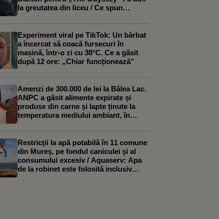
la greutatea din liceu / Ce spun
specialiștii despre curele de
„curățare” a intestinului
Experiment viral pe TikTok: Un bărbat
a încercat să coacă fursecuri în
mașină, într-o zi cu 38°C. Ce a găsit
după 12 ore: „Chiar funcționează”
Amenzi de 300.000 de lei la Bâlea Lac.
ANPC a găsit alimente expirate și
produse din carne și lapte ținute la
temperatura mediului ambiant, în
bătaia soarelui
Restricții la apă potabilă în 11 comune
din Mureș, pe fondul caniculei și al
consumului excesiv / Aquaserv: Apa
de la robinet este folosită inclusiv
pentru irigarea culturilor