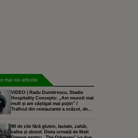
e mai noi articole
VIDEO | Radu Dumitrescu, Stadio
Hospitality Concepts: „Am muncit mai
mult și am câștigat mai puțin” /
Traficul din restaurante a scăzut, deși
afacerile au crescut. Care sunt
motivele
90 de zile fără gluten, lactate, zahăr,
cafea și alcool. Dieta urmată de Matt
Damon pentru „The Odyssey” l-a dus