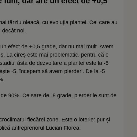
 fum, dar are un efect de +0,5
ai târziu oleacă, cu evoluția plantei. Cei care au
i decât noi.
 un efect de +0,5 grade, dar nu mai mult. Avem
ș. La cireș este mai problematic, pentru că e
 stadiul ăsta de dezvoltare a plantei este la -5
ește -5, începem să avem pierderi. De la -5
%.
nt de 90%. Ce sare de -8 grade, pierderile sunt de
roclimatul fiecărei zone. Este o loterie: pur și
plică antreprenorul Lucian Florea.