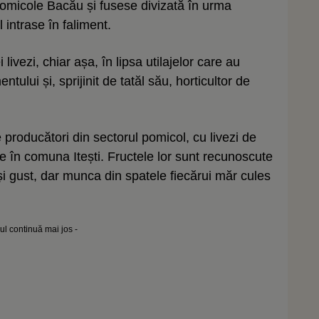
Pomicole Bacău și fusese divizată în urma
 intrase în faliment.
livezi, chiar așa, în lipsa utilajelor care au
tului și, sprijinit de tatăl său, horticultor de
producători din sectorul pomicol, cu livezi de
te în comuna Itești. Fructele lor sunt recunoscute
e și gust, dar munca din spatele fiecărui măr cules
lul continuă mai jos -