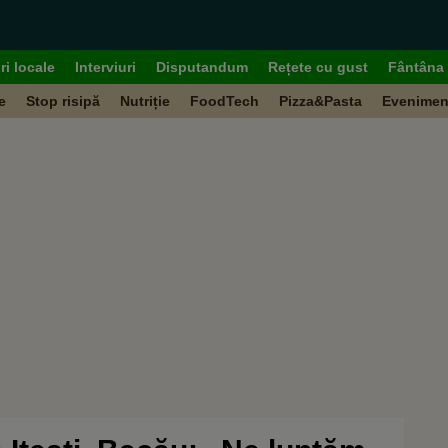
ri locale
Interviuri
Disputandum
Rețete cu gust
Fântâna 
e
Stop risipă
Nutriție
FoodTech
Pizza&Pasta
Evenimen