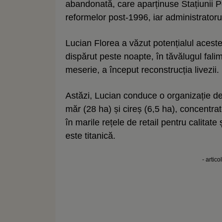
abandonată, care aparținuse Stațiunii 
reformelor post-1996, iar administratorul
Lucian Florea a văzut potențialul acestei 
dispărut peste noapte, în tăvălugul falimen
meserie, a început reconstrucția livezii.
Astăzi, Lucian conduce o organizație de 
măr (28 ha) și cireș (6,5 ha), concentra
în marile rețele de retail pentru calitat
este titanică.
- artico