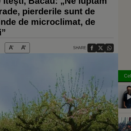
 Itești, Bacău: „Ne luptăm
rade, pierderile sunt de
pinde de microclimat, de
i”
SHARE:
Cel