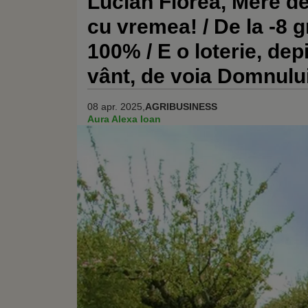
Lucian Florea, Mere de
cu vremea! / De la -8 g
100% / E o loterie, de
vânt, de voia Domnulu
08 apr. 2025,
AGRIBUSINESS
Aura Alexa Ioan