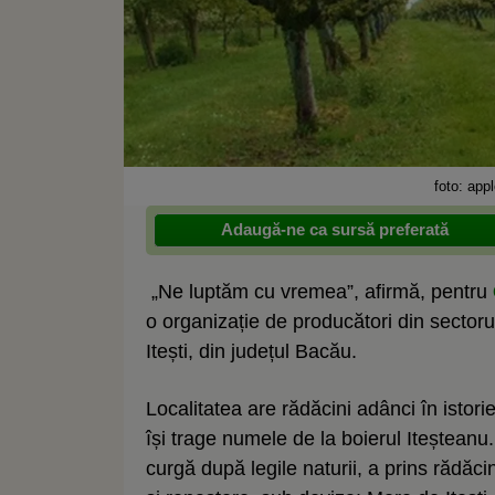
foto: app
Adaugă-ne ca sursă preferată
„Ne luptăm cu vremea”, afirmă, pentru
o organizație de producători din sectoru
Itești, din județul Bacău.
Localitatea are rădăcini adânci în istori
își trage numele de la boierul Iteșteanu.
curgă după legile naturii, a prins rădă