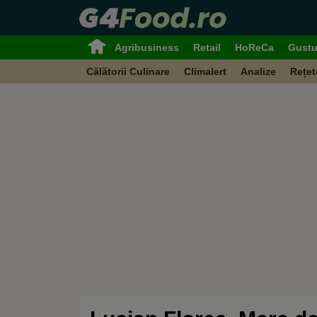
Agribusiness
Retail
HoReCa
Gustu
Călătorii Culinare
Climalert
Analize
Rețet