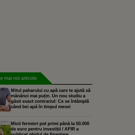
e mai noi articole
Mitul paharului cu apă care te ajută să
mănânci mai puțin. Un nou studiu a
găsit exact contrariul: Ce se întâmplă
când bei apă în timpul mesei
Micii fermieri pot primi până la 50.000
de euro pentru investiții / AFIR a
publicat ghidul de finanțare