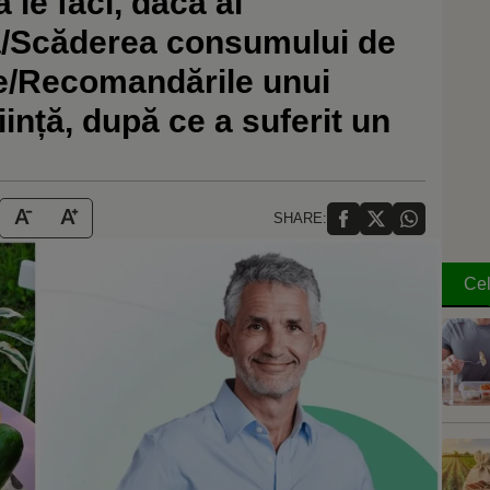
 le faci, dacă ai
lă/Scăderea consumului de
le/Recomandările unui
iință, după ce a suferit un
SHARE:
Cel