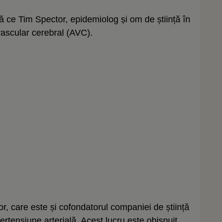
ă ce Tim Spector, epidemiolog și om de știință în
 vascular cerebral (AVC).
r, care este și cofondatorul companiei de știință
pertensiune arterială. Acest lucru este obișnuit