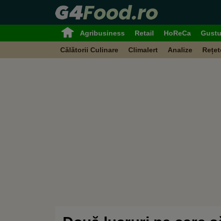
Agribusiness
Retail
HoReCa
Gustu
Călătorii Culinare
Climalert
Analize
Rețet