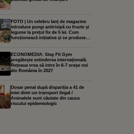
FOTO | Un celebru lanț de magazine
introduce pungi antirisipă cu fructe și
legume la prețul fix de 5 lei. Cum
funcționează inițiativa și ce produse
poți găsi în ele
ECONOMEDIA: Stay Fit Gym
pregătește extinderea internațională.
Rețeaua vrea să intre în 6-7 orașe noi
din România în 2027
Dosar penal după dispariția a 41 de
miei dintr-un transport ilegal /
Animalele sunt căutate din cauza
riscului epidemiologic