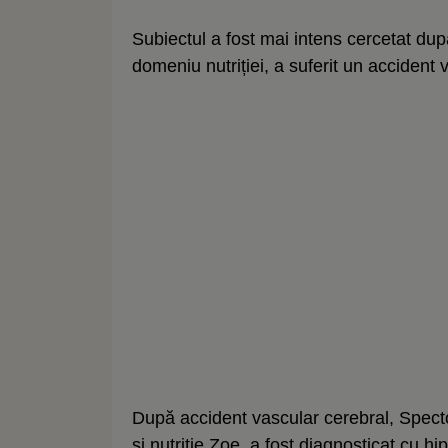
Subiectul a fost mai intens cercetat dup
domeniu nutriției, a suferit un accident
După accident vascular cerebral, Specto
și nutriție Zoe, a fost diagnosticat cu hi