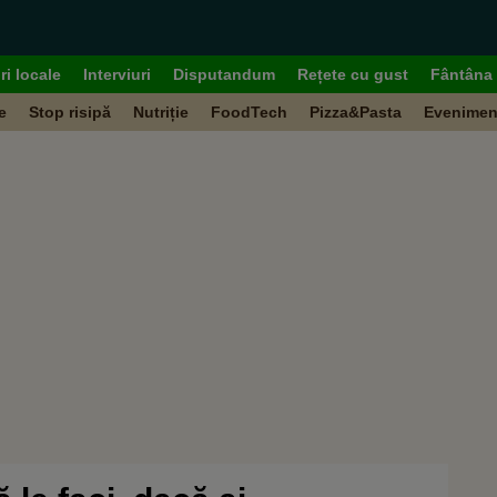
ri locale
Interviuri
Disputandum
Rețete cu gust
Fântâna 
e
Stop risipă
Nutriție
FoodTech
Pizza&Pasta
Evenimen