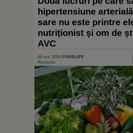
Două lucruri pe care să
hipertensiune arteria
sare nu este printre e
nutriționist și om de șt
AVC
09 oct. 2024,
FOODLIFE
Redacția