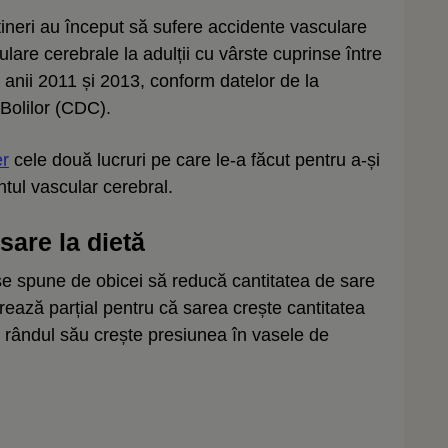
 tineri au început să sufere accidente vasculare
lare cerebrale la adulții cu vârste cuprinse între
 anii 2011 și 2013, conform datelor de la
 Bolilor (CDC).
er
cele două lucruri pe care le-a făcut pentru a-și
tul vascular cerebral.
sare la dietă
i se spune de obicei să reducă cantitatea de sare
ează parțial pentru că sarea crește cantitatea
 rândul său crește presiunea în vasele de