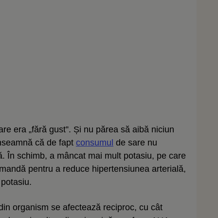
e era „fără gust”. Și nu părea să aibă niciun
 înseamnă că de fapt
consumul
de sare nu
lă. În schimb, a mâncat mai mult potasiu, pe care
omandă pentru a reduce hipertensiunea arterială,
 potasiu.
 din organism se afectează reciproc, cu cât