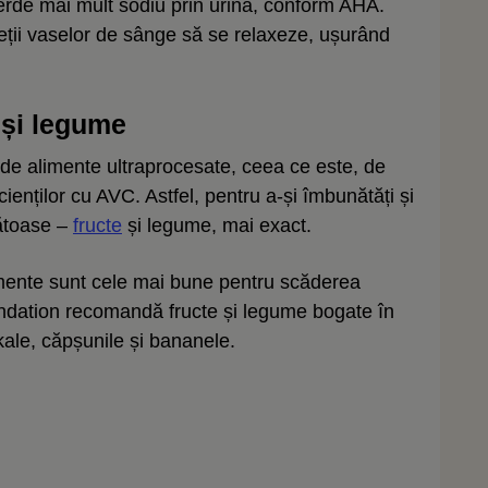
erde mai mult sodiu prin urină, conform AHA.
eții vaselor de sânge să se relaxeze, ușurând
 și legume
de alimente ultraprocesate, ceea ce este, de
ților cu AVC. Astfel, pentru a-și îmbunătăți și
nătoase –
fructe
și legume, mai exact.
limente sunt cele mai bune pentru scăderea
oundation recomandă fructe și legume bogate în
 kale, căpșunile și bananele.