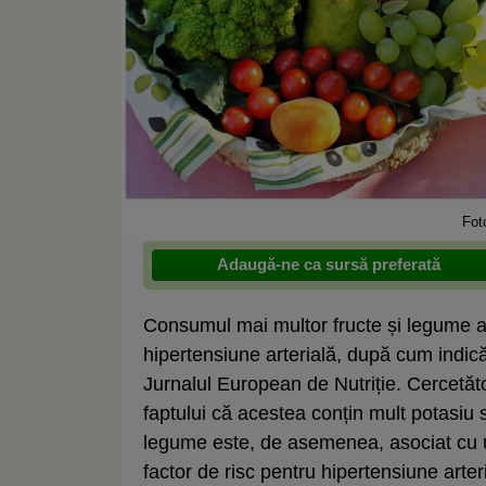
Fot
Adaugă-ne ca sursă preferată
Consumul mai multor fructe și legume a 
hipertensiune arterială, după cum indică 
Jurnalul European de Nutriție. Cercetăto
faptului că acestea conțin mult potasiu
legume este, de asemenea, asociat cu u
factor de risc pentru hipertensiune arter