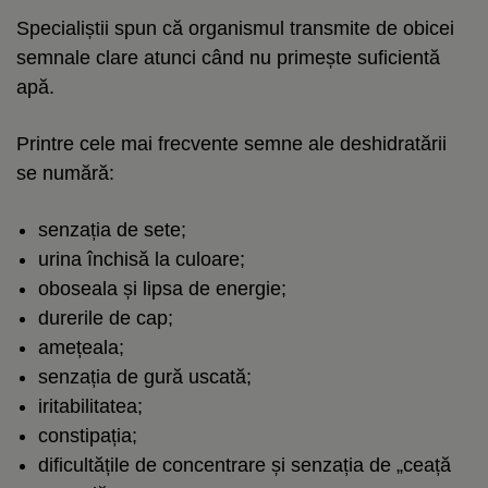
Specialiștii spun că organismul transmite de obicei
semnale clare atunci când nu primește suficientă
apă.
Printre cele mai frecvente semne ale deshidratării
se numără:
senzația de sete;
urina închisă la culoare;
oboseala și lipsa de energie;
durerile de cap;
amețeala;
senzația de gură uscată;
iritabilitatea;
constipația;
dificultățile de concentrare și senzația de „ceață