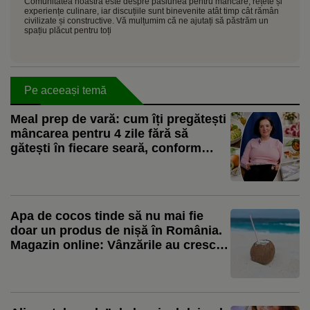
Comunitatea noastră este despre pasiunea pentru mâncare, rețete și
experiențe culinare, iar discuțiile sunt binevenite atât timp cât rămân
civilizate și constructive. Vă mulțumim că ne ajutați să păstrăm un
spațiu plăcut pentru toți
Pe aceeași temă
Meal prep de vară: cum îți pregătești
mâncarea pentru 4 zile fără să
gătești în fiecare seară, conform
nutriționistului Tania Fântână
Apa de cocos tinde să nu mai fie
doar un produs de nișă în România.
Magazin online: Vânzările au crescut
cu 318% în această vară / Produsul
începe să fie folosit și în deserturile
artizanale