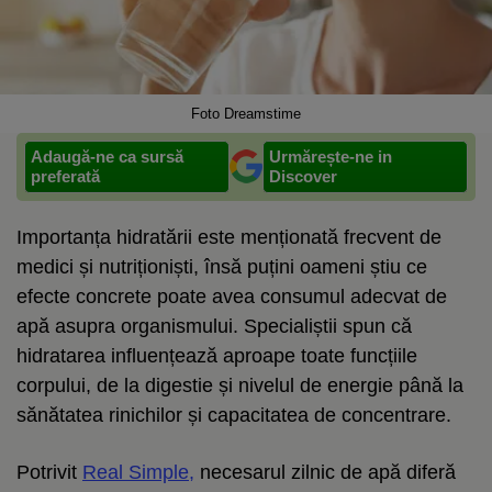
Foto Dreamstime
Adaugă-ne ca sursă
Urmărește-ne in
preferată
Discover
Importanța hidratării este menționată frecvent de
medici și nutriționiști, însă puțini oameni știu ce
efecte concrete poate avea consumul adecvat de
apă asupra organismului. Specialiștii spun că
hidratarea influențează aproape toate funcțiile
corpului, de la digestie și nivelul de energie până la
sănătatea rinichilor și capacitatea de concentrare.
Potrivit
Real Simple,
necesarul zilnic de apă diferă