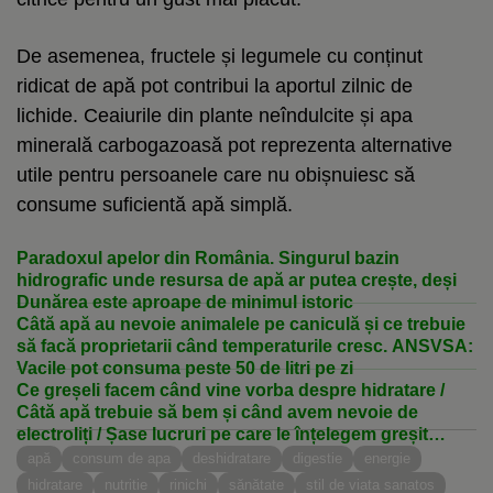
De asemenea, fructele și legumele cu conținut
ridicat de apă pot contribui la aportul zilnic de
lichide. Ceaiurile din plante neîndulcite și apa
minerală carbogazoasă pot reprezenta alternative
utile pentru persoanele care nu obișnuiesc să
consume suficientă apă simplă.
Paradoxul apelor din România. Singurul bazin
hidrografic unde resursa de apă ar putea crește, deși
Dunărea este aproape de minimul istoric
Câtă apă au nevoie animalele pe caniculă și ce trebuie
să facă proprietarii când temperaturile cresc. ANSVSA:
Vacile pot consuma peste 50 de litri pe zi
Ce greșeli facem când vine vorba despre hidratare /
Câtă apă trebuie să bem și când avem nevoie de
electroliți / Șase lucruri pe care le înțelegem greșit
despre nevoia de apă în organism
apă
consum de apa
deshidratare
digestie
energie
hidratare
nutritie
rinichi
sănătate
stil de viata sanatos