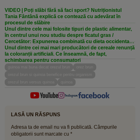
VIDEO | Poți slăbi fără să faci sport? Nutriționistul
Tania Fântână explică ce contează cu adevărat în
procesul de slăbire
Unul dintre cele mai folosite tipuri de plastic alimentar,
în centrul unui nou studiu despre ficatul gras /
Cercetător: Expunerea combinată cu dieta occidentală
a agravat efectele
Unul dintre cei mai mari producători de cereale renunță
la coloranții artificiali. Ce înseamnă, de fapt,
schimbarea pentru consumatori
guinoa mai buna decat orezul brun
orez brun
orezul brun si quinoa benefice pentru organism
orezul brun versus quinoa
quinoa
LASĂ UN RĂSPUNS
Adresa ta de email nu va fi publicată.
Câmpurile
obligatorii sunt marcate cu
*