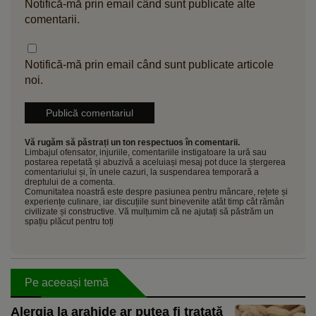
Notifică-mă prin email când sunt publicate alte
comentarii.
Notifică-mă prin email când sunt publicate articole
noi.
Vă rugăm să păstrați un ton respectuos în comentarii.
Limbajul ofensator, injuriile, comentariile instigatoare la ură sau
postarea repetată și abuzivă a aceluiași mesaj pot duce la ștergerea
comentariului și, în unele cazuri, la suspendarea temporară a
dreptului de a comenta.
Comunitatea noastră este despre pasiunea pentru mâncare, rețete și
experiențe culinare, iar discuțiile sunt binevenite atât timp cât rămân
civilizate și constructive. Vă mulțumim că ne ajutați să păstrăm un
spațiu plăcut pentru toți
Pe aceeași temă
Alergia la arahide ar putea fi tratată