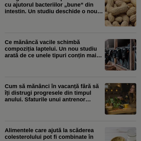
cu ajutorul bacteriilor „bune” din
intestin. Un studiu deschide o nouă
direcție de cercetare
Ce mănâncă vacile schimbă
compoziția laptelui. Un nou studiu
arată de ce unele tipuri conțin mai
mulți acizi grași benefici
Cum să mănânci în vacanță fără să
îți distrugi progresele din timpul
anului. Sfaturile unui antrenor
personal
Alimentele care ajută la scăderea
colesterolului pot fi combinate în