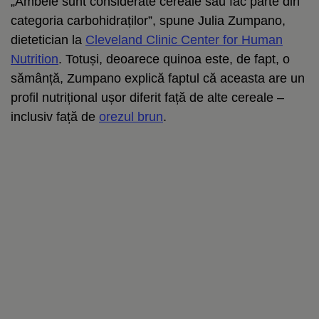
„Ambele sunt considerate cereale sau fac parte din
categoria carbohidraților”, spune Julia Zumpano,
dietetician la
Cleveland Clinic Center for Human
Nutrition
. Totuși, deoarece quinoa este, de fapt, o
sămânță, Zumpano explică faptul că aceasta are un
profil nutrițional ușor diferit față de alte cereale –
inclusiv față de
orezul brun
.