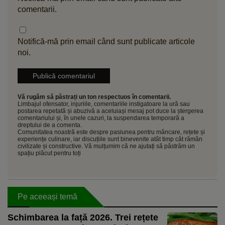
comentarii.
Notifică-mă prin email când sunt publicate articole
noi.
Vă rugăm să păstrați un ton respectuos în comentarii.
Limbajul ofensator, injuriile, comentariile instigatoare la ură sau
postarea repetată și abuzivă a aceluiași mesaj pot duce la ștergerea
comentariului și, în unele cazuri, la suspendarea temporară a
dreptului de a comenta.
Comunitatea noastră este despre pasiunea pentru mâncare, rețete și
experiențe culinare, iar discuțiile sunt binevenite atât timp cât rămân
civilizate și constructive. Vă mulțumim că ne ajutați să păstrăm un
spațiu plăcut pentru toți
Pe aceeași temă
Schimbarea la față 2026. Trei rețete