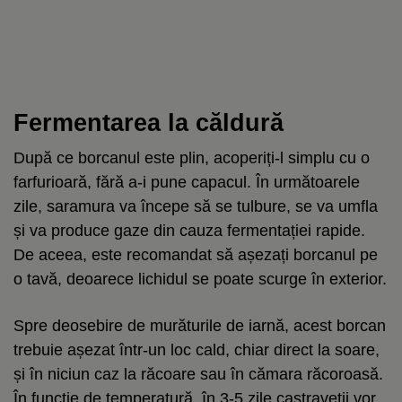
Fermentarea la căldură
După ce borcanul este plin, acoperiți-l simplu cu o
farfurioară, fără a-i pune capacul. În următoarele
zile, saramura va începe să se tulbure, se va umfla
și va produce gaze din cauza fermentației rapide.
De aceea, este recomandat să așezați borcanul pe
o tavă, deoarece lichidul se poate scurge în exterior.
Spre deosebire de murăturile de iarnă, acest borcan
trebuie așezat într-un loc cald, chiar direct la soare,
și în niciun caz la răcoare sau în cămara răcoroasă.
În funcție de temperatură, în 3-5 zile castraveții vor