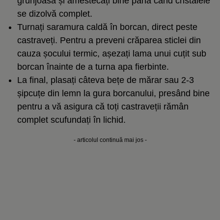
grunjoasă și amestecați bine până când cristalele
se dizolvă complet.
Turnați saramura caldă în
borcan
, direct peste
castraveți. Pentru a preveni crăparea sticlei din
cauza șocului termic, așezați lama unui cuțit sub
borcan înainte de a turna apa fierbinte.
La final, plasați câteva bețe de mărar sau 2-3
șipcuțe din lemn la gura borcanului, presând bine
pentru a vă asigura că toți castraveții rămân
complet scufundați în lichid.
- articolul continuă mai jos -