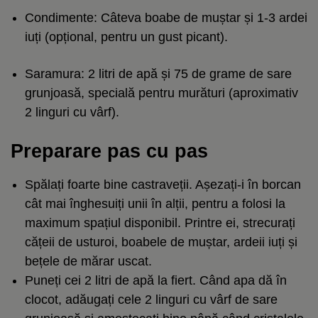
Condimente: Câteva boabe de muștar și 1-3 ardei
iuți (opțional, pentru un gust picant).
Saramura: 2 litri de apă și 75 de grame de sare
grunjoasă, specială pentru murături (aproximativ
2 linguri cu vârf).
Preparare pas cu pas
Spălați foarte bine castraveții. Așezați-i în borcan
cât mai înghesuiți unii în alții, pentru a folosi la
maximum spațiul disponibil. Printre ei, strecurați
cățeii de usturoi, boabele de muștar, ardeii iuți și
bețele de mărar uscat.
Puneți cei 2 litri de apă la fiert. Când apa dă în
clocot, adăugați cele 2 linguri cu vârf de sare