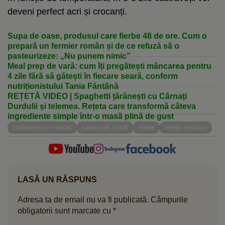
deveni perfect acri și crocanți.
Supa de oase, produsul care fierbe 48 de ore. Cum o
prepară un fermier român și de ce refuză să o
pasteurizeze: „Nu punem nimic”
Meal prep de vară: cum îți pregătești mâncarea pentru
4 zile fără să gătești în fiecare seară, conform
nutriționistului Tania Fântână
REȚETĂ VIDEO | Spaghetti țărănești cu Cârnați
Durdulii și telemea. Rețeta care transformă câteva
ingrediente simple într-o masă plină de gust
castraveti noi murati
castraveti pripiti
retete
retete muraturi
LASĂ UN RĂSPUNS
Adresa ta de email nu va fi publicată.
Câmpurile
obligatorii sunt marcate cu
*