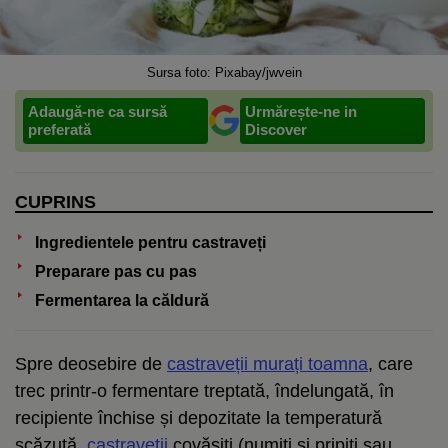
Sursa foto: Pixabay/jwvein
Adaugă-ne ca sursă
Urmărește-ne in
preferată
Discover
CUPRINS
Ingredientele pentru castraveți
Preparare pas cu pas
Fermentarea la căldură
Spre deosebire de
castraveții murați toamna
, care
trec printr-o fermentare treptată, îndelungată, în
recipiente închise și depozitate la temperatură
scăzută,
castraveții
covăsiți (numiți și pripiți sau