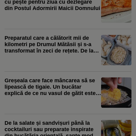
cu pește pentru ziua cu dezlegare
din Postul Adormirii Maicii Domnului
Preparatul care a călătorit mii de
kilometri pe Drumul Mătăsii și s-a
transformat în zeci de rețete. De la
colțunașii Chinei la ravioli și pierogi
Greșeala care face mâncarea să se
lipească de tigaie. Un bucătar
explică de ce nu vasul de gătit este,
de cele mai multe ori, problema
De la salate și sandvișuri până la
cocktailuri sau preparate inspirate
din bucătăria orientală, șapte moduri