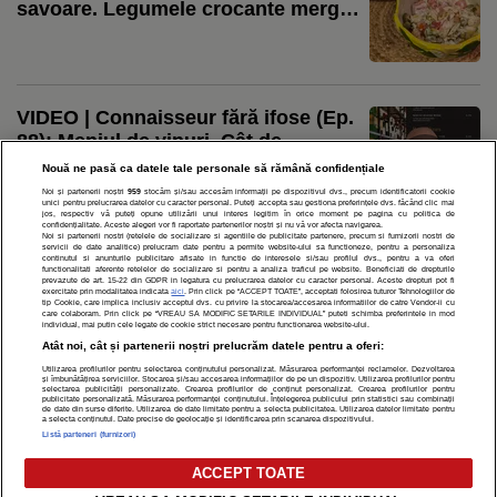
savoare. Legumele crocante merg
perfect cu sosul cremos și puiul
fraged
VIDEO | Connaisseur fără ifose (Ep.
88): Meniul de vinuri. Cât de
important?
Nouă ne pasă ca datele tale personale să rămână confidențiale
Noi și partenerii noștri
959
stocăm și/sau accesăm informații pe dispozitivul dvs., precum identificatorii cookie
unici pentru prelucrarea datelor cu caracter personal. Puteți accepta sau gestiona preferințele dvs. făcând clic mai
jos, respectiv vă puteți opune utilizării unui interes legitim în orice moment pe pagina cu politica de
confidențialitate. Aceste alegeri vor fi raportate partenerilor noștri și nu vă vor afecta navigarea.
Noi si partenerii nostri (retelele de socializare si agentiile de publicitate partenere, precum si furnizorii nostri de
servicii de date analitice) prelucram date pentru a permite website-ului sa functioneze, pentru a personaliza
continutul si anunturile publicitare afisate in functie de interesele si/sau profilul dvs., pentru a va oferi
functionalitati aferente retelelor de socializare si pentru a analiza traficul pe website. Beneficiati de drepturile
prevazute de art. 15-22 din GDPR in legatura cu prelucrarea datelor cu caracter personal. Aceste drepturi pot fi
exercitate prin modalitatea indicata
aici
. Prin click pe “ACCEPT TOATE”, acceptati folosirea tuturor Tehnologiilor de
tip Cookie, care implica inclusiv acceptul dvs. cu privire la stocarea/accesarea informatiilor de catre Vendor-ii cu
care colaboram. Prin click pe “VREAU SA MODIFIC SETARILE INDIVIDUAL” puteti schimba preferintele in mod
individual, mai putin cele legate de cookie strict necesare pentru functionarea website-ului.
POLITICĂ DE CONFIDENȚIALITATE
DESPRE NOI
MODIFICĂ PREFERINȚE COOKIES
Atât noi, cât și partenerii noștri prelucrăm datele pentru a oferi:
Modifică Setările Cookie
Utilizarea profilurilor pentru selectarea conținutului personalizat. Măsurarea performanței reclamelor. Dezvoltarea
și îmbunătățirea serviciilor. Stocarea și/sau accesarea informațiilor de pe un dispozitiv. Utilizarea profilurilor pentru
selectarea publicității personalizate. Crearea profilurilor de conținut personalizat. Crearea profilurilor pentru
publicitate personalizată. Măsurarea performanței conținutului. Înțelegerea publicului prin statistici sau combinații
de date din surse diferite. Utilizarea de date limitate pentru a selecta publicitatea. Utilizarea datelor limitate pentru
a selecta conținutul. Date precise de geolocație și identificarea prin scanarea dispozitivului.
copyright © 2026
Listă parteneri (furnizori)
Citarea se poate face în limita a 250 de semne. Nici o instituţie sau persoană (site-
uri, instituţii mass-media, firme de monitorizare) nu poate reproduce integral
ACCEPT TOATE
scrierile publicistice purtătoare de Drepturi de Autor.
Decizia ONJN nr. 1598/16.09.2021. Jocurile de noroc sunt interzise minorilor.