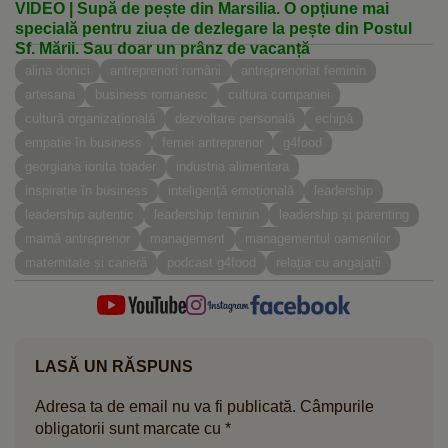
VIDEO | Supă de pește din Marsilia. O opțiune mai
specială pentru ziua de dezlegare la pește din Postul
Sf. Mării. Sau doar un prânz de vacanță
alina donici
antreprenori români
antreprenoriat feminin
artesana
business romanesc
cultura companiei
cultură organizațională
dezvoltare personală
echipă
empatie în business
femei antreprenor
g4food
georgiana ionita toader
industria alimentara
inspirație în business
inteligență emoțională
leadership
leadership autentic
leadership feminin
leadership și parenting
mamă antreprenor
management
managementul oamenilor
maternitate și carieră
podcast g4food
relația cu angajații
LASĂ UN RĂSPUNS
Adresa ta de email nu va fi publicată.
Câmpurile
obligatorii sunt marcate cu
*