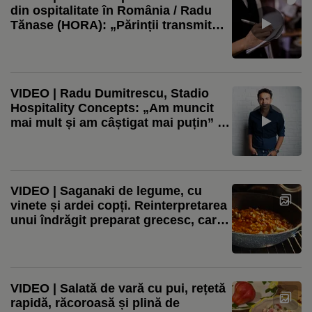
din ospitalitate în România / Radu
Tănase (HORA): „Părinții transmit
copiilor că este o rușine să devii
ospătar” / Radu Dumitrescu (CEO
Stadio): „Poți ajunge de la picol la
proprietar de restaurant”
VIDEO | Radu Dumitrescu, Stadio
Hospitality Concepts: „Am muncit
mai mult și am câștigat mai puțin” /
Traficul din restaurante a scăzut,
deși afacerile au crescut. Care sunt
motivele
VIDEO | Saganaki de legume, cu
vinete și ardei copți. Reinterpretarea
unui îndrăgit preparat grecesc, care
include și o variantă de post
VIDEO | Salată de vară cu pui, rețetă
rapidă, răcoroasă și plină de