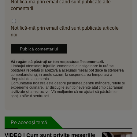
Notifică-mă prin email când sunt publicate alte
comentarii.
Notifică-mă prin email când sunt publicate articole
noi.
Vă rugăm să păstrați un ton respectuos în comentarii.
Limbajul ofensator, injuriile, comentariile instigatoare la ură sau
postarea repetată și abuzivă a aceluiași mesaj pot duce la ștergerea
comentariului și, în unele cazuri, la suspendarea temporară a
dreptului de a comenta.
Comunitatea noastră este despre pasiunea pentru mâncare, rețete și
experiențe culinare, iar discuțiile sunt binevenite atât timp cât rămân
civilizate și constructive. Vă mulțumim că ne ajutați să păstrăm un
spațiu plăcut pentru toți
Pe aceeași temă
VIDEO | Cum sunt privite meseriile