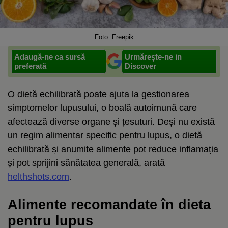
Foto: Freepik
Adaugă-ne ca sursă
Urmărește-ne in
preferată
Discover
O dietă echilibrată poate ajuta la gestionarea
simptomelor lupusului, o boală autoimună care
afectează diverse organe și țesuturi. Deși nu există
un regim alimentar specific pentru lupus, o dietă
echilibrată și anumite alimente pot reduce inflamația
și pot sprijini sănătatea generală, arată
helthshots.com
.
Alimente recomandate în dieta
pentru lupus