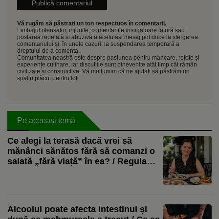
Vă rugăm să păstrați un ton respectuos în comentarii.
Limbajul ofensator, injuriile, comentariile instigatoare la ură sau
postarea repetată și abuzivă a aceluiași mesaj pot duce la ștergerea
comentariului și, în unele cazuri, la suspendarea temporară a
dreptului de a comenta.
Comunitatea noastră este despre pasiunea pentru mâncare, rețete și
experiențe culinare, iar discuțiile sunt binevenite atât timp cât rămân
civilizate și constructive. Vă mulțumim că ne ajutați să păstrăm un
spațiu plăcut pentru toți
Pe aceeași temă
Ce alegi la terasă dacă vrei să
mănânci sănătos fără să comanzi o
salată „fără viață” în ea? / Regula
simplă propusă de nutriționistul
Tania Fântână
Alcoolul poate afecta intestinul și