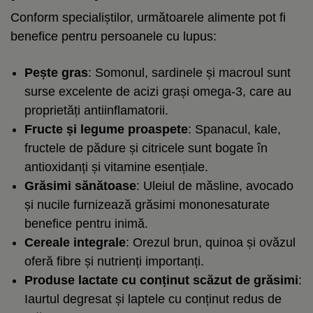
Conform specialiștilor, următoarele alimente pot fi
benefice pentru persoanele cu lupus:
Pește gras
: Somonul, sardinele și macroul sunt
surse excelente de acizi grași omega-3, care au
proprietăți antiinflamatorii.
Fructe și legume proaspete
: Spanacul, kale,
fructele de pădure și citricele sunt bogate în
antioxidanți și vitamine esențiale.
Grăsimi sănătoase
: Uleiul de măsline, avocado
și nucile furnizează grăsimi mononesaturate
benefice pentru inimă.
Cereale integrale
: Orezul brun, quinoa și ovăzul
oferă fibre și nutrienți importanți.
Produse lactate cu conținut scăzut de grăsimi
:
Iaurtul degresat și laptele cu conținut redus de