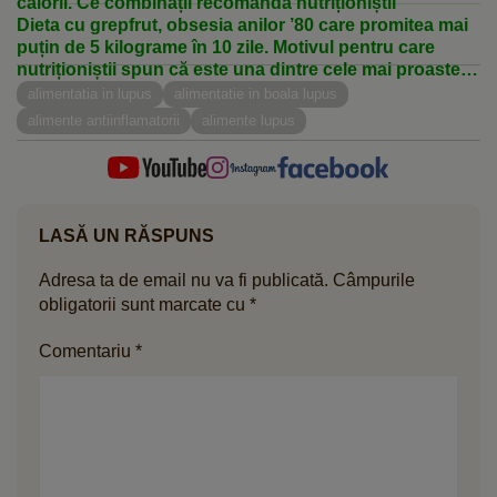
calorii. Ce combinații recomandă nutriționiștii
Dieta cu grepfrut, obsesia anilor ’80 care promitea mai
puțin de 5 kilograme în 10 zile. Motivul pentru care
nutriționiștii spun că este una dintre cele mai proaste
cure de slăbire
alimentatia in lupus
alimentatie in boala lupus
alimente antiinflamatorii
alimente lupus
LASĂ UN RĂSPUNS
Adresa ta de email nu va fi publicată.
Câmpurile
obligatorii sunt marcate cu
*
Comentariu
*