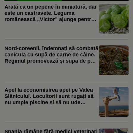
Arată ca un pepene în miniatură, dar
este un castravete. Leguma
românească „Victor” ajunge pentru
prima dată la vânzare
Nord-coreenii, îndemnați să combată
canicula cu supă de carne de câine.
Regimul promovează și supa de pui
ca aliment pentru zilele toride
Apel la economisirea apei pe Valea
Slănicului. Locuitorii sunt rugați să
nu umple piscine și să nu ude
grădinile
Spania rămâne fără medici veterinari