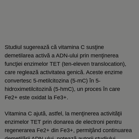
Studiul sugerează că vitamina C susţine
demetilarea activă a ADN-ului prin menţinerea
funcţiei enzimelor TET (ten-eleven translocation),
care reglează activitatea genică. Aceste enzime
convertesc 5-metilcitozina (5-mC) în 5-
hidroximetilcitozină (5-hmC), un proces în care
Fe2+ este oxidat la Fe3+.
Vitamina C ajută, astfel, la menţinerea activităţii
enzimelor TET prin donarea de electroni pentru
regenerarea Fe2+ din Fe3+, permiţând continuarea
demetilării ADN-ului, notează autorii studiului.