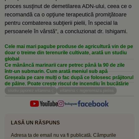
proces susţinut de demetilarea ADN-ului, ceea ce o
recomandă ca o opţiune terapeutică promiţătoare
pentru combaterea subţierii pielii, în special la
persoanele în vârstă”, a concluzionat dr. Ishigami.
Cele mai mari pagube produse de agricultură vin de pe
doar o treime din terenurile cultivate, arată un studiu
global
Ce mănâncă marinarii care petrec până la 90 de zile
într-un submarin. Cum arată meniul sub apă
Greșeala pe care mulți o fac după ce folosesc prăjitorul
de pâine. Poate crește riscul de incendiu în bucătărie
studiu japonez vitamina c
vitamina c regenereaza pielea
LASĂ UN RĂSPUNS
Adresa ta de email nu va fi publicată.
Câmpurile