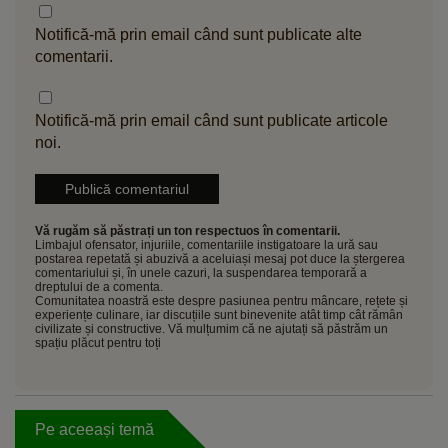
Notifică-mă prin email când sunt publicate alte
comentarii.
Notifică-mă prin email când sunt publicate articole
noi.
Vă rugăm să păstrați un ton respectuos în comentarii.
Limbajul ofensator, injuriile, comentariile instigatoare la ură sau
postarea repetată și abuzivă a aceluiași mesaj pot duce la ștergerea
comentariului și, în unele cazuri, la suspendarea temporară a
dreptului de a comenta.
Comunitatea noastră este despre pasiunea pentru mâncare, rețete și
experiențe culinare, iar discuțiile sunt binevenite atât timp cât rămân
civilizate și constructive. Vă mulțumim că ne ajutați să păstrăm un
spațiu plăcut pentru toți
Pe aceeași temă