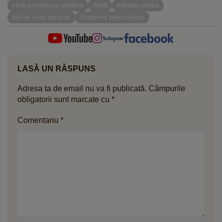
clinica medicina estetica
dietă
mihaela ciorba
stil de viata sanatos
tratament personalizat
LASĂ UN RĂSPUNS
Adresa ta de email nu va fi publicată.
Câmpurile
obligatorii sunt marcate cu
*
Comentariu
*