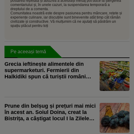
postarea repetată și abuzivă a aceluiași mesaj pot duce la ștergerea
comentariului și, în unele cazuri, la suspendarea temporară a
dreptului de a comenta.
Comunitatea noastră este despre pasiunea pentru mâncare, rețete și
experiențe culinare, iar discuțiile sunt binevenite atât timp cât rămân
civilizate și constructive. Vă mulțumim că ne ajutați să păstrăm un
spațiu plăcut pentru toți
Pe aceeași temă
Grecia ieftinește alimentele din
supermarketuri. Fermierii din
Halkidiki spun că turiștii români
cumpără mult ulei de măsline
Prune din belșug și prețuri mai mici
în acest an. Soiul Doina, creat la
Bistrița, a câștigat locul I la Zilele
Prunului”