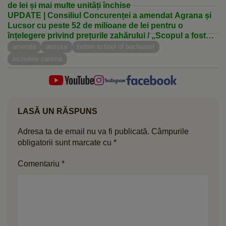
de lei și mai multe unități închise
UPDATE | Consiliul Concurenței a amendat Agrana și
Lucsor cu peste 52 de milioane de lei pentru o
înțelegere privind prețurile zahărului / „Scopul a fost
menținerea unui preț mai ridicat” / Lucsor: „Acuzațiile
amenda
ansvsa
british school of bucharest
nu sunt susținute de probe”
inchidere cantina
LASĂ UN RĂSPUNS
Adresa ta de email nu va fi publicată.
Câmpurile
obligatorii sunt marcate cu
*
Comentariu
*