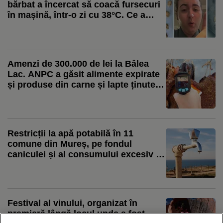
bărbat a încercat să coacă fursecuri
în mașină, într-o zi cu 38°C. Ce a
găsit după 12 ore: „Chiar
funcționează”
Amenzi de 300.000 de lei la Bâlea
Lac. ANPC a găsit alimente expirate
și produse din carne și lapte ținute la
temperatura mediului ambiant, în
bătaia soarelui
Restricții la apă potabilă în 11
comune din Mureș, pe fondul
caniculei și al consumului excesiv /
Aquaserv: Apa de la robinet este
folosită inclusiv pentru irigarea
culturilor
Festival al vinului, organizat în
premieră lângă locul unde a fost