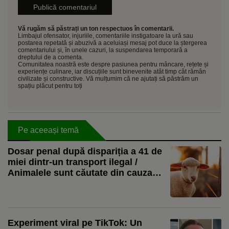
Vă rugăm să păstrați un ton respectuos în comentarii.
Limbajul ofensator, injuriile, comentariile instigatoare la ură sau
postarea repetată și abuzivă a aceluiași mesaj pot duce la ștergerea
comentariului și, în unele cazuri, la suspendarea temporară a
dreptului de a comenta.
Comunitatea noastră este despre pasiunea pentru mâncare, rețete și
experiențe culinare, iar discuțiile sunt binevenite atât timp cât rămân
civilizate și constructive. Vă mulțumim că ne ajutați să păstrăm un
spațiu plăcut pentru toți
Pe aceeași temă
Dosar penal după dispariția a 41 de
miei dintr-un transport ilegal /
Animalele sunt căutate din cauza
riscului epidemiologic
Experiment viral pe TikTok: Un