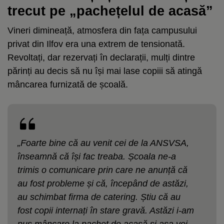
trecut pe „pachețelul de acasă”
Vineri dimineață, atmosfera din fața campusului
privat din Ilfov era una extrem de tensionată.
Revoltați, dar rezervați în declarații, mulți dintre
părinți au decis să nu își mai lase copiii să atingă
mâncarea furnizată de școală.
„Foarte bine că au venit cei de la ANSVSA,
înseamnă că își fac treaba. Școala ne-a
trimis o comunicare prin care ne anunță că
au fost probleme și că, începând de astăzi,
au schimbat firma de catering. Știu că au
fost copii internați în stare gravă. Astăzi i-am
pus mâncare la pachet de acasă și așa voi