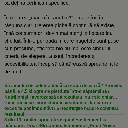
să dețină certificări specifice.
Întrebarea „mai mâncăm bio?” nu are încă un
răspuns clar. Cererea globală continuă să existe,
însă consumatorii devin mai atenți la fiecare leu
cheltuit. Într-o perioadă în care bugetele sunt puse
sub presiune, eticheta bio nu mai este singurul
criteriu de alegere. Gustul, încrederea și
accesibilitatea încep să cântărească aproape la fel
de mult.
Vă amintiți de celebra dietă cu supă de varză? Promitea
până la 4,5 kilograme pierdute într-o săptămână /
Nutriționiștii avertizează că rezultatul nu este chiar
ceea ce se credea
Cinci obiceiuri considerate sănătoase, dar care în
exces te pot îmbolnăvi / Și restricțiile majore schimbă
rezultatul
8 din 10 români spun că se gândesc frecvent la
mâncare / Doar 9% cunosc fenomenul „Food Noise”,