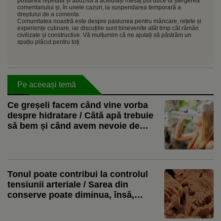
postarea repetată și abuzivă a aceluiași mesaj pot duce la ștergerea
comentariului și, în unele cazuri, la suspendarea temporară a
dreptului de a comenta.
Comunitatea noastră este despre pasiunea pentru mâncare, rețete și
experiențe culinare, iar discuțiile sunt binevenite atât timp cât rămân
civilizate și constructive. Vă mulțumim că ne ajutați să păstrăm un
spațiu plăcut pentru toți
Pe aceeași temă
Ce greșeli facem când vine vorba
despre hidratare / Câtă apă trebuie
să bem și când avem nevoie de
electroliți / Șase lucruri pe care le
înțelegem greșit despre nevoia de
apă în organism
Tonul poate contribui la controlul
tensiunii arteriale / Sarea din
conserve poate diminua, însă,
beneficiile