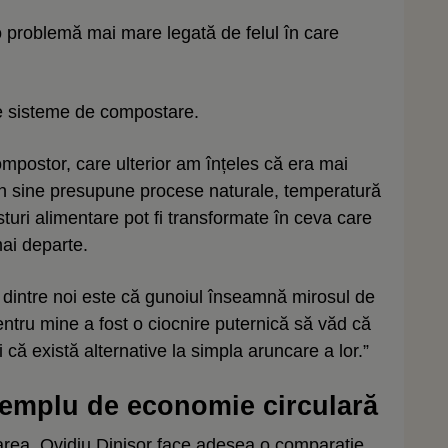
o problemă mai mare legată de felul în care
le sisteme de compostare.
mpostor, care ulterior am înțeles că era mai
n sine presupune procese naturale, temperatură
sturi alimentare pot fi transformate în ceva care
mai departe.
 dintre noi este că gunoiul înseamnă mirosul de
ntru mine a fost o ciocnire puternică să văd că
i că există alternative la simpla aruncare a lor.”
xemplu de economie circulară
rea, Ovidiu Dinișor face adesea o comparație