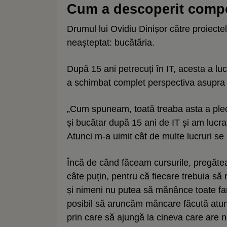
Cum a descoperit comp
Drumul lui Ovidiu Dinișor către proiectel
neașteptat: bucătăria.
După 15 ani petrecuți în IT, acesta a lu
a schimbat complet perspectiva asupra r
„Cum spuneam, toată treaba asta a plec
și bucătar după 15 ani de IT și am lucrat
Atunci m-a uimit cât de multe lucruri se
Încă de când făceam cursurile, pregătea
câte puțin, pentru că fiecare trebuia să
și nimeni nu putea să mănânce toate fa
posibil să aruncăm mâncare făcută atunc
prin care să ajungă la cineva care are 