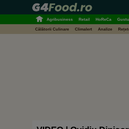
Agribusiness
Retail
HoReCa
Gustu
Călătorii Culinare
Climalert
Analize
Rețet