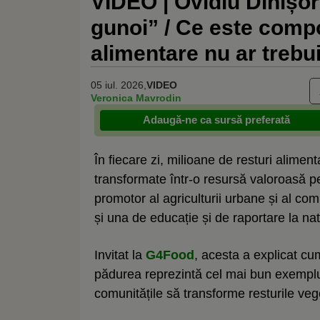
VIDEO | Ovidiu Dinișo
gunoi” / Ce este compo
alimentare nu ar trebu
05 iul. 2026,
VIDEO
Veronica Mavrodin
Adaugă-ne ca sursă preferată
În fiecare zi, milioane de resturi aliment
transformate într-o resursă valoroasă pe
promotor al agriculturii urbane și al co
și una de educație și de raportare la na
Invitat la
G4Food
, acesta a explicat c
pădurea reprezintă cel mai bun exemplu
comunitățile să transforme resturile veget