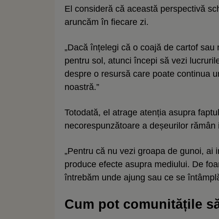
El consideră că această perspectivă sc
aruncăm în fiecare zi.
„Dacă înțelegi că o coajă de cartof sau 
pentru sol, atunci începi să vezi lucruril
despre o resursă care poate continua un
noastră.”
Totodată, el atrage atenția asupra faptul
necorespunzătoare a deșeurilor rămân in
„Pentru că nu vezi groapa de gunoi, ai i
produce efecte asupra mediului. De foar
întrebăm unde ajung sau ce se întâmplă 
Cum pot comunitățile s