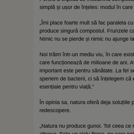
simplă și ușor de înțeles: modul în car
„Îmi place foarte mult să fac paralela c
produce singură compostul. Frunzele ca
Nimic nu se pierde și nimic nu ajunge la
Noi trăim într-un mediu viu, în care exi
care funcționează de milioane de ani. A
important este pentru sănătate. La fel s
speriem de bacterii, ci să înțelegem că el
esențiale pentru viață.”
În opinia sa, natura oferă deja soluțiile
redescopere.
„Natura nu produce gunoi. Tot ceea ce r