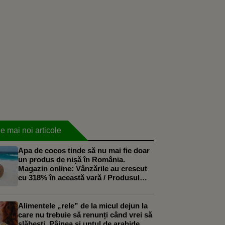
e mai noi articole
Apa de cocos tinde să nu mai fie doar
un produs de nișă în România.
Magazin online: Vânzările au crescut
cu 318% în această vară / Produsul
începe să fie folosit și în deserturile
artizanale
Alimentele „rele” de la micul dejun la
care nu trebuie să renunți când vrei să
slăbești. Pâinea și untul de arahide