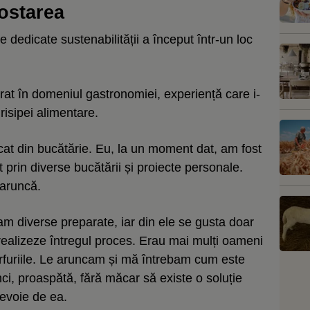
ostarea
e dedicate sustenabilității a început într-un loc
crat în domeniul gastronomiei, experiență care i-
isipei alimentare.
at din bucătărie. Eu, la un moment dat, am fost
 prin diverse bucătării și proiecte personale.
 aruncă.
m diverse preparate, iar din ele se gusta doar
 realizeze întregul proces. Erau mai mulți oameni
rfuriile. Le aruncam și mă întrebam cum este
i, proaspătă, fără măcar să existe o soluție
nevoie de ea.