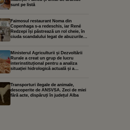
sunt pe listă
Faimosul restaurant Noma din
Copenhaga s-a redeschis, iar René
Redzepi își păstrează un rol cheie, în
ciuda scandalului legat de abuzurile
asupra personalului
Ministerul Agriculturii și Dezvoltării
Rurale a creat un grup de lucru
interinstituțional pentru a analiza
situației hidrologică actuală și a
elabora un plan de măsuri
Transporturi ilegale de animale,
descoperite de ANSVSA. Zeci de miei
fără acte, dispăruți în județul Alba