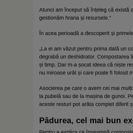
Atunci am început să înțeleg că există 
gestionăm hrana și resursele.”
În acea perioadă a descoperit și prime
„La ei am văzut pentru prima dată un co
degrabă un deshidrator. Compostarea î
și timp. Dar m-a șocat ideea că niște re
nu miroase urât și care poate fi folosit 
Asocierea pe care o avem cei mai mulți
la pubelă sau de la mașina de gunoi. Pe
aceste resturi pot arăta complet diferit ș
Pădurea, cel mai bun e
Pentru a explica ce înseamnă composta