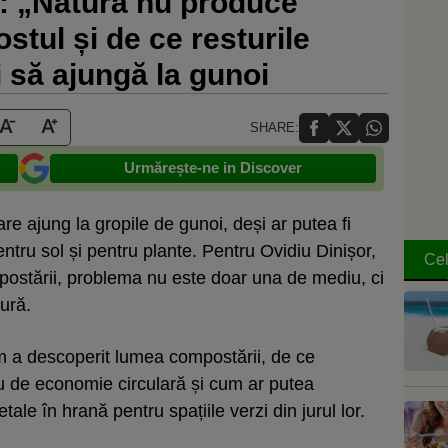
r: „Natura nu produce
stul și de ce resturile
i să ajungă la gunoi
SHARE:
Urmărește-ne in Discover
are ajung la gropile de gunoi, deși ar putea fi
ntru sol și pentru plante. Pentru Ovidiu Dinișor,
Cel
mpostării, problema nu este doar una de mediu, ci
tură.
um a descoperit lumea compostării, de ce
 de economie circulară și cum ar putea
ale în hrană pentru spațiile verzi din jurul lor.