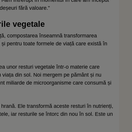
oi l-am întrerupt în momentul în care am început
deșeuri fără valoare.”
ile vegetale
sență, compostarea înseamnă transformarea
l și pentru toate formele de viață care există în
unor resturi vegetale într-o materie care
ru viața din sol. Noi mergem pe pământ și nu
unt miliarde de microorganisme care consumă și
hrană. Ele transformă aceste resturi în nutrienți,
le, iar resturile se întorc din nou în sol. Este un