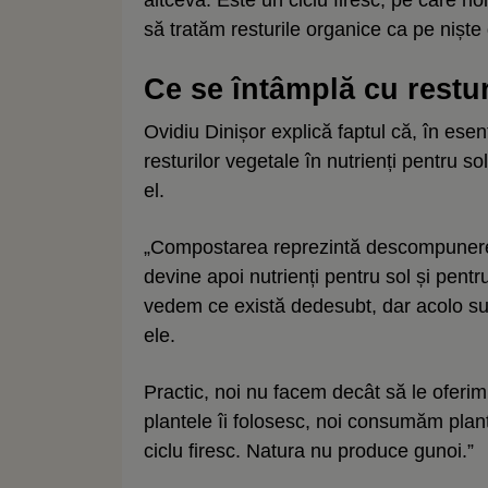
altceva. Este un ciclu firesc, pe care n
să tratăm resturile organice ca pe niște 
Ce se întâmplă cu restur
Ovidiu Dinișor explică faptul că, în e
resturilor vegetale în nutrienți pentru so
el.
„Compostarea reprezintă descompunerea 
devine apoi nutrienți pentru sol și pent
vedem ce există dedesubt, dar acolo s
ele.
Practic, noi nu facem decât să le oferim 
plantele îi folosesc, noi consumăm plante
ciclu firesc. Natura nu produce gunoi.”