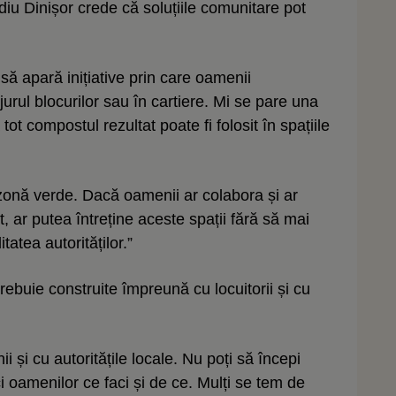
diu Dinișor crede că soluțiile comunitare pot
 să apară inițiative prin care oamenii
urul blocurilor sau în cartiere. Mi se pare una
ot compostul rezultat poate fi folosit în spațiile
zonă verde. Dacă oamenii ar colabora și ar
, ar putea întreține aceste spații fără să mai
atea autorităților.”
trebuie construite împreună cu locuitorii și cu
i și cu autoritățile locale. Nu poți să începi
ci oamenilor ce faci și de ce. Mulți se tem de