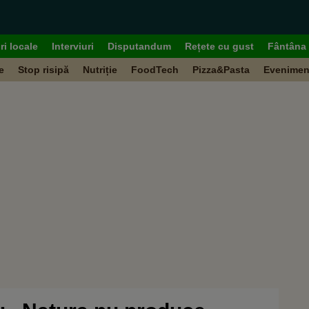
ri locale
Interviuri
Disputandum
Rețete cu gust
Fântâna 
e
Stop risipă
Nutriție
FoodTech
Pizza&Pasta
Evenimen