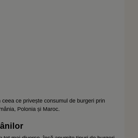
 în ceea ce privește consumul de burgeri prin
omânia, Polonia și Maroc.
mânilor
 tot mai diverse, însă anumite tipuri de burgeri