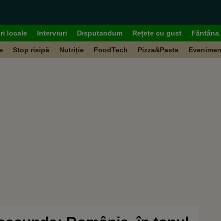
ri locale
Interviuri
Disputandum
Rețete cu gust
Fântâna 
e
Stop risipă
Nutriție
FoodTech
Pizza&Pasta
Evenimen