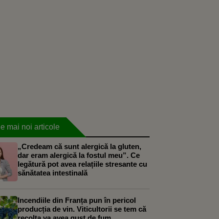
e mai noi articole
„Credeam că sunt alergică la gluten,
dar eram alergică la fostul meu”. Ce
legătură pot avea relațiile stresante cu
sănătatea intestinală
Incendiile din Franța pun în pericol
producția de vin. Viticultorii se tem că
recolta va avea gust de fum