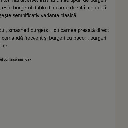
este burgerul dublu din carne de vită, cu două
șește semnificativ varianta clasică.
e pui, smashed burgers – cu carnea presată direct
nii comandă frecvent și burgeri cu bacon, burgeri
ene.
lul continuă mai jos -