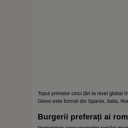
Topul primelor cinci țări la nivel global
Glovo este format din Spania, Italia, R
Burgerii preferați ai ro
Preferințele consumatorilor români devin