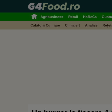
Agribusiness
Retail
HoReCa
Gustu
Călătorii Culinare
Climalert
Analize
Rețet