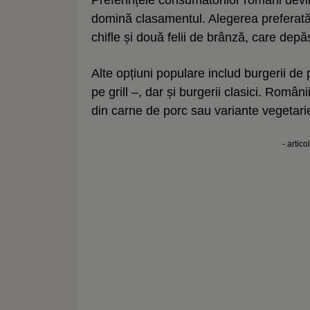
domină clasamentul. Alegerea preferată 
chifle și două felii de brânză, care depă
Alte opțiuni populare includ burgerii d
pe grill –, dar și burgerii clasici. Româ
din carne de porc sau variante vegetari
- artico