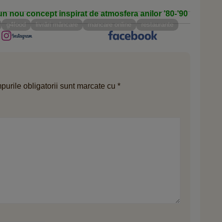
un nou concept inspirat de atmosfera anilor ’80-’90
g4food
livrări mâncare
mancare online
restaurante
urile obligatorii sunt marcate cu
*