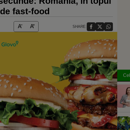
 secunde: România, în topul
de fast-food
SHARE:
Cel