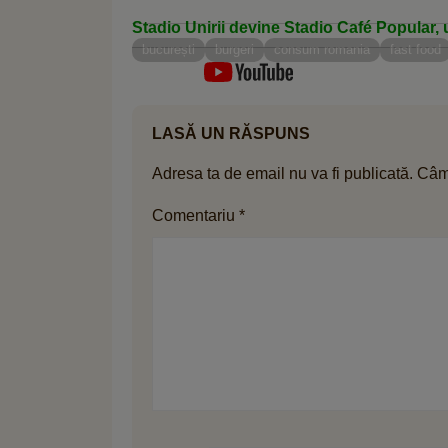
Stadio Unirii devine Stadio Café Popular, 
bucurești
burgeri
consum romania
fast food
LASĂ UN RĂSPUNS
Adresa ta de email nu va fi publicată.
Câmp
Comentariu
*