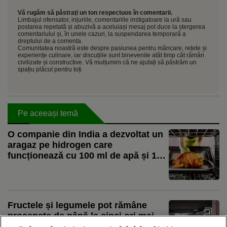
Vă rugăm să păstrați un ton respectuos în comentarii.
Limbajul ofensator, injuriile, comentariile instigatoare la ură sau
postarea repetată și abuzivă a aceluiași mesaj pot duce la ștergerea
comentariului și, în unele cazuri, la suspendarea temporară a
dreptului de a comenta.
Comunitatea noastră este despre pasiunea pentru mâncare, rețete și
experiențe culinare, iar discuțiile sunt binevenite atât timp cât rămân
civilizate și constructive. Vă mulțumim că ne ajutați să păstrăm un
spațiu plăcut pentru toți
Pe aceeași temă
O companie din India a dezvoltat un
aragaz pe hidrogen care
funcționează cu 100 ml de apă și 1
kWh de energie pentru șase ore de
gătit
Fructele și legumele pot rămâne
proaspete de până la cinci ori mai
mult cu ajutorul unei noi tehnologii