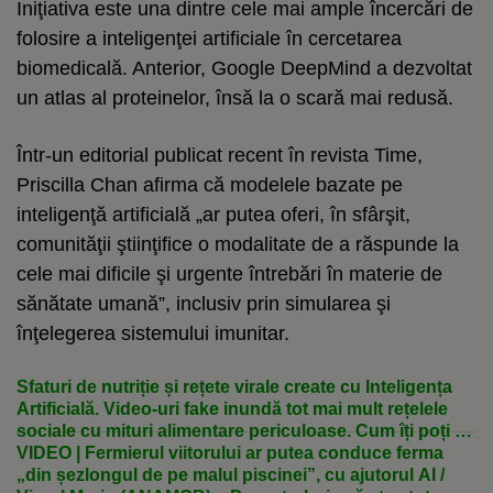
Iniţiativa este una dintre cele mai ample încercări de
folosire a inteligenţei artificiale în cercetarea
biomedicală. Anterior, Google DeepMind a dezvoltat
un atlas al proteinelor, însă la o scară mai redusă.
Într-un editorial publicat recent în revista Time,
Priscilla Chan afirma că modelele bazate pe
inteligenţă artificială „ar putea oferi, în sfârşit,
comunităţii ştiinţifice o modalitate de a răspunde la
cele mai dificile şi urgente întrebări în materie de
sănătate umană”, inclusiv prin simularea şi
înţelegerea sistemului imunitar.
Sfaturi de nutriție și rețete virale create cu Inteligența
Artificială. Video-uri fake inundă tot mai mult rețelele
sociale cu mituri alimentare periculoase. Cum îți poți da
seama că un video este produs de AI
VIDEO | Fermierul viitorului ar putea conduce ferma
„din șezlongul de pe malul piscinei”, cu ajutorul AI /