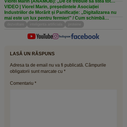
Viorel Marin (ANAMOB): „De ce trebuie să stea tot
timpul în grajd?”
VIDEO | Viorel Marin, președintele Asociației
Industriilor de Morărit și Panificație: „Digitalizarea nu
mai este un lux pentru fermieri” / Cum schimbă
tehnologia agricultura românească
dezvoltare
inteligenta artificiala
proteine
LASĂ UN RĂSPUNS
Adresa ta de email nu va fi publicată.
Câmpurile
obligatorii sunt marcate cu
*
Comentariu
*