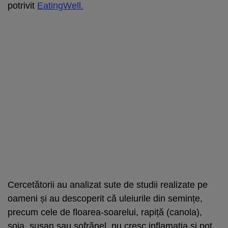
potrivit
EatingWell.
Cercetătorii au analizat sute de studii realizate pe
oameni și au descoperit că uleiurile din semințe,
precum cele de floarea-soarelui, rapiță (canola),
soia, susan sau șofrănel, nu cresc inflamația și pot