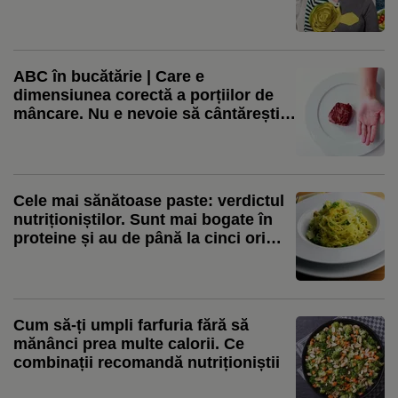
nutriționistului Tania Fântână
ABC în bucătărie | Care e
dimensiunea corectă a porțiilor de
mâncare. Nu e nevoie să cântărești,
e suficient să măsori cu palma
Cele mai sănătoase paste: verdictul
nutriționiștilor. Sunt mai bogate în
proteine și au de până la cinci ori
mai multe fibre
Cum să-ți umpli farfuria fără să
mănânci prea multe calorii. Ce
combinații recomandă nutriționiștii