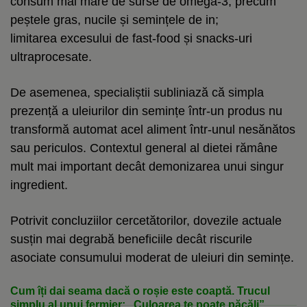
consum mai mare de surse de omega-3, precum
peștele gras, nucile și semințele de in;
limitarea excesului de fast-food și snacks-uri
ultraprocesate.
De asemenea, specialiștii subliniază că simpla
prezență a uleiurilor din semințe într-un produs nu
transformă automat acel aliment într-unul nesănătos
sau periculos. Contextul general al dietei rămâne
mult mai important decât demonizarea unui singur
ingredient.
Potrivit concluziilor cercetătorilor, dovezile actuale
susțin mai degrabă beneficiile decât riscurile
asociate consumului moderat de uleiuri din semințe.
Cum îți dai seama dacă o roșie este coaptă. Trucul
simplu al unui fermier: „Culoarea te poate păcăli”