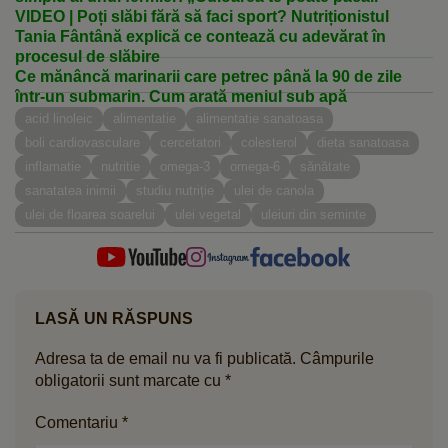
VIDEO | Poți slăbi fără să faci sport? Nutriționistul
Tania Fântână explică ce contează cu adevărat în
procesul de slăbire
Ce mănâncă marinarii care petrec până la 90 de zile
într-un submarin. Cum arată meniul sub apă
acid linoleic
alimentatie
alimentatie sanatoasa
boli cardiovasculare
cercetatori
colesterol
dieta sanatoasa
inflamatie
nutritie
omega-3
omega-6
sănătate
sanatatea inimii
studiu nutriție
ulei de canola
ulei de floarea soarelui
ulei vegetal
uleiuri din seminte
LASĂ UN RĂSPUNS
Adresa ta de email nu va fi publicată.
Câmpurile
obligatorii sunt marcate cu
*
Comentariu
*