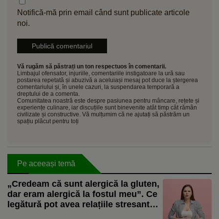
Notifică-mă prin email când sunt publicate articole
noi.
Vă rugăm să păstrați un ton respectuos în comentarii.
Limbajul ofensator, injuriile, comentariile instigatoare la ură sau
postarea repetată și abuzivă a aceluiași mesaj pot duce la ștergerea
comentariului și, în unele cazuri, la suspendarea temporară a
dreptului de a comenta.
Comunitatea noastră este despre pasiunea pentru mâncare, rețete și
experiențe culinare, iar discuțiile sunt binevenite atât timp cât rămân
civilizate și constructive. Vă mulțumim că ne ajutați să păstrăm un
spațiu plăcut pentru toți
Pe aceeași temă
„Credeam că sunt alergică la gluten,
dar eram alergică la fostul meu”. Ce
legătură pot avea relațiile stresante
cu sănătatea intestinală