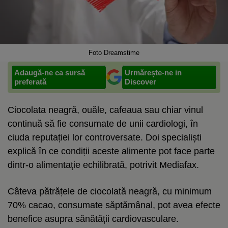
Foto Dreamstime
Adaugă-ne ca sursă
Urmărește-ne in
preferată
Discover
Ciocolata neagră, ouăle, cafeaua sau chiar vinul
continuă să fie consumate de unii cardiologi, în
ciuda reputației lor controversate. Doi specialiști
explică în ce condiții aceste alimente pot face parte
dintr-o alimentație echilibrată, potrivit Mediafax.
Câteva pătrățele de ciocolată neagră, cu minimum
70% cacao, consumate săptămânal, pot avea efecte
benefice asupra sănătății cardiovasculare.