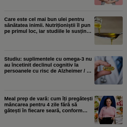
Care este cel mai bun ulei pentru
sănătatea inimii. Nutriționiștii îl pun
pe primul loc, iar studiile le susțin
alegerea
Studiu: suplimentele cu omega-3 nu
au încetinit declinul cognitiv la
persoanele cu risc de Alzheimer / Ce
au descoperit cercetătorii
Meal prep de vară: cum îți pregătești
mâncarea pentru 4 zile fără să
gătești în fiecare seară, conform
nutriționistului Tania Fântână