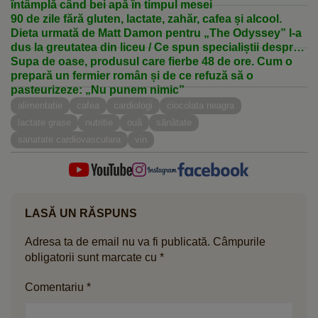
întâmplă când bei apă în timpul mesei
90 de zile fără gluten, lactate, zahăr, cafea și alcool.
Dieta urmată de Matt Damon pentru „The Odyssey” l-a
dus la greutatea din liceu / Ce spun specialiștii despre
curele de „curățare” a intestinului
Supa de oase, produsul care fierbe 48 de ore. Cum o
prepară un fermier român și de ce refuză să o
pasteurizeze: „Nu punem nimic”
alimentatie
cafea
cardiologi
ciocolata neagra
lactate grase
nutritie
ouă
sănătate
sanatate cardiovasculara
vin
LASĂ UN RĂSPUNS
Adresa ta de email nu va fi publicată.
Câmpurile
obligatorii sunt marcate cu
*
Comentariu
*