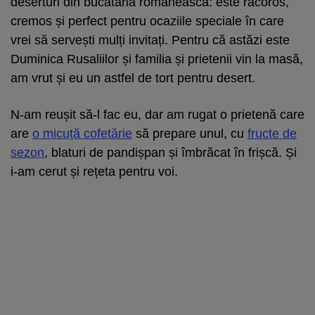
deserturi din bucătăria românească: este răcoros,
cremos și perfect pentru ocaziile speciale în care
vrei să servești mulți invitați. Pentru că astăzi este
Duminica Rusaliilor și familia și prietenii vin la masă,
am vrut și eu un astfel de tort pentru desert.
N-am reușit să-l fac eu, dar am rugat o prietenă care
are
o micuță cofetărie
să prepare unul, cu
fructe de
sezon
, blaturi de pandișpan și îmbrăcat în frișcă. Și
i-am cerut și rețeta pentru voi.