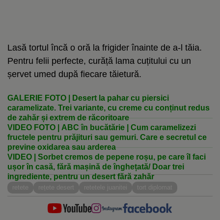
Lasă tortul încă o oră la frigider înainte de a-l tăia.
Pentru felii perfecte, curăță lama cuțitului cu un
șervet umed după fiecare tăietură.
GALERIE FOTO | Desert la pahar cu piersici
caramelizate. Trei variante, cu creme cu conținut redus
de zahăr și extrem de răcoritoare
VIDEO FOTO | ABC în bucătărie | Cum caramelizezi
fructele pentru prăjituri sau gemuri. Care e secretul ce
previne oxidarea sau arderea
VIDEO | Sorbet cremos de pepene roșu, pe care îl faci
ușor în casă, fără mașină de înghețată/ Doar trei
ingrediente, pentru un desert fără zahăr
retete
rețete desert
retetele juanitei
tort diplomat