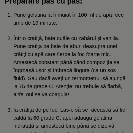
Preparare pas cu pas:
Pune gelatina la înmuiat în 100 ml de apă rece
timp de 10 minute.
Într-o cratiță, bate ouăle cu zahărul și vanilia.
Pune cratița pe baie de aburi deasupra unei
crătiți cu apă care fierbe la foc foarte mic.
Amestecă constant până când compoziția se
îngroașă ușor și îmbracă lingura (ca un sos
fluid). Sau dacă aveți un termometru, să ajungă
la 75 de grade C. Atenție: nu trebuie să fiarbă,
altfel oul se va coagula!
Ia cratița de pe foc. Las-o să se răcească să fie
caldă la 60 grade C, apoi adaugă gelatina
hidratată și amestecă bine până se dizolvă