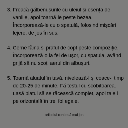
Freacă gălbenușurile cu uleiul și esența de
vanilie, apoi toarnă-le peste bezea.
Încorporează-le cu o spatulă, folosind mișcări
lejere, de jos în sus.
Cerne făina și praful de copt peste compoziție.
Încorporează-o la fel de ușor, cu spatula, având
grijă să nu scoți aerul din albușuri.
Toarnă aluatul în tavă, nivelează-l și coace-l timp
de 20-25 de minute. Fă testul cu scobitoarea.
Lasă blatul să se răcească complet, apoi taie-l
pe orizontală în trei foi egale.
- articolul continuă mai jos -