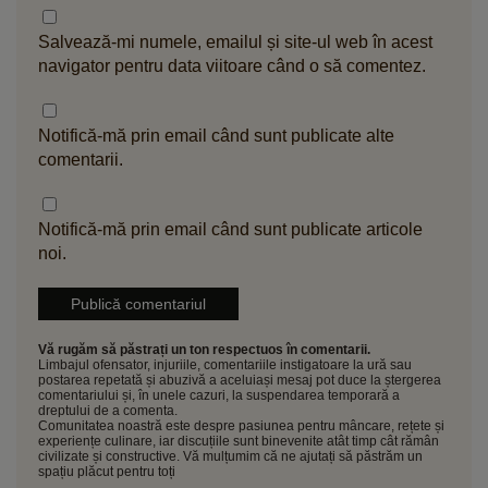
Salvează-mi numele, emailul și site-ul web în acest
navigator pentru data viitoare când o să comentez.
Notifică-mă prin email când sunt publicate alte
comentarii.
Notifică-mă prin email când sunt publicate articole
noi.
Vă rugăm să păstrați un ton respectuos în comentarii.
Limbajul ofensator, injuriile, comentariile instigatoare la ură sau
postarea repetată și abuzivă a aceluiași mesaj pot duce la ștergerea
comentariului și, în unele cazuri, la suspendarea temporară a
dreptului de a comenta.
Comunitatea noastră este despre pasiunea pentru mâncare, rețete și
experiențe culinare, iar discuțiile sunt binevenite atât timp cât rămân
civilizate și constructive. Vă mulțumim că ne ajutați să păstrăm un
spațiu plăcut pentru toți