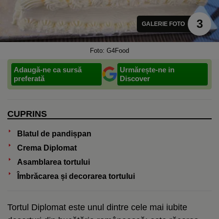
3
GALERIE FOTO
Foto: G4Food
Adaugă-ne ca sursă
Urmărește-ne in
preferată
Discover
CUPRINS
Blatul de pandișpan
Crema Diplomat
Asamblarea tortului
Îmbrăcarea și decorarea tortului
Tortul Diplomat este unul dintre cele mai iubite