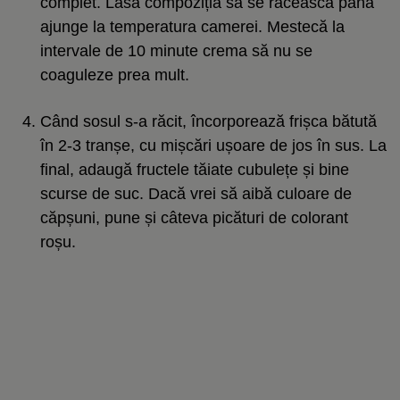
complet. Lasă compoziția să se răcească până
ajunge la temperatura camerei. Mestecă la
intervale de 10 minute crema să nu se
coaguleze prea mult.
Când sosul s-a răcit, încorporează frișca bătută
în 2-3 tranșe, cu mișcări ușoare de jos în sus. La
final, adaugă fructele tăiate cubulețe și bine
scurse de suc. Dacă vrei să aibă culoare de
căpșuni, pune și câteva picături de colorant
roșu.