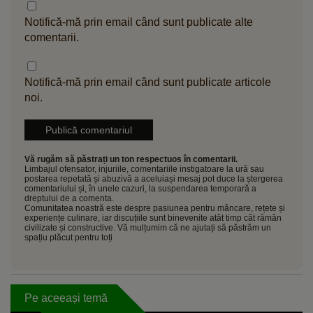
Notifică-mă prin email când sunt publicate alte
comentarii.
Notifică-mă prin email când sunt publicate articole
noi.
Vă rugăm să păstrați un ton respectuos în comentarii.
Limbajul ofensator, injuriile, comentariile instigatoare la ură sau
postarea repetată și abuzivă a aceluiași mesaj pot duce la ștergerea
comentariului și, în unele cazuri, la suspendarea temporară a
dreptului de a comenta.
Comunitatea noastră este despre pasiunea pentru mâncare, rețete și
experiențe culinare, iar discuțiile sunt binevenite atât timp cât rămân
civilizate și constructive. Vă mulțumim că ne ajutați să păstrăm un
spațiu plăcut pentru toți
Pe aceeași temă