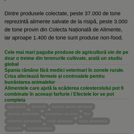
Dintre produsele colectate, peste 37.000 de tone
reprezintă alimente salvate de la risipă, peste 3.000
de tone provin din Colecta Națională de Alimente,
iar aproape 1.400 de tone sunt produse non-food.
Cele mai mari pagube produse de agricultură vin de pe
doar o treime din terenurile cultivate, arată un studiu
global
Spania rămâne fără medici veterinari în zonele rurale.
Criza afectează fermele și controalele pentru
bunăstarea animalelor
Alimentele care ajută la scăderea colesterolului pot fi
combinate în aceeași farfurie / Efectele lor se pot
completa
agricultura
alimente
bancile pentru alimente
deseuri alimentare
economie circulara
fbar
industrie alimentara
retail alimentar
risipa alimentara
românia
sustenabilitate