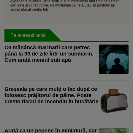
experiențe culinare, iar discuțiile sunt binevenite atât timp cât rămân
civilizate și constructive. Vă mulțumim că ne ajutați să păstrăm un
spațiu plăcut pentru toți
Pe aceeași temă
Ce mănâncă marinarii care petrec
până la 90 de zile într-un submarin.
Cum arată meniul sub apă
Greșeala pe care mulți o fac după ce
folosesc prăjitorul de pâine. Poate
crește riscul de incendiu în bucătărie
Arată ca un pepene în miniatură, dar