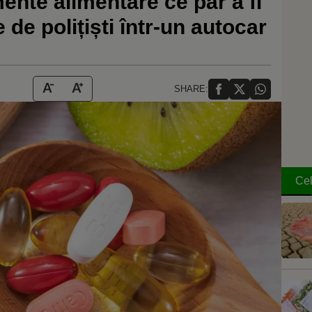
mente alimentare ce par a fi
 de polițiști într-un autocar
SHARE:
Cel