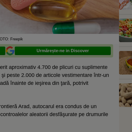
OTO: Freepik
Urmărește-ne in Discover
perit aproximativ 4.700 de plicuri cu suplimente
e şi peste 2.000 de articole vestimentare într-un
adă înainte de ieşirea din ţară, potrivit
rontieră Arad, autocarul era condus de un
l controalelor aleatorii desfăşurate pe drumurile