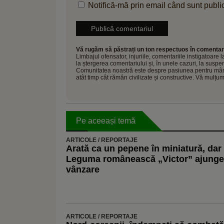
Notifică-mă prin email când sunt public
Vă rugăm să păstrați un ton respectuos în comentari
Limbajul ofensator, injuriile, comentariile instigatoare
la ștergerea comentariului și, în unele cazuri, la sus
Comunitatea noastră este despre pasiunea pentru mâncar
atât timp cât rămân civilizate și constructive. Vă mulțu
Pe aceeași temă
ARTICOLE / REPORTAJE
Arată ca un pepene în miniatură, dar 
Leguma românească „Victor” ajunge 
vânzare
ARTICOLE / REPORTAJE