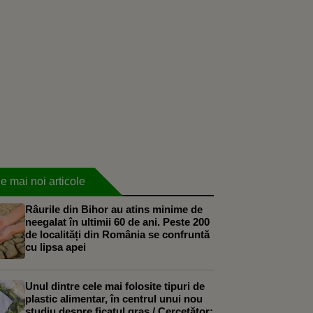
e mai noi articole
Râurile din Bihor au atins minime de
neegalat în ultimii 60 de ani. Peste 200
de localități din România se confruntă
cu lipsa apei
Unul dintre cele mai folosite tipuri de
plastic alimentar, în centrul unui nou
studiu despre ficatul gras / Cercetător: