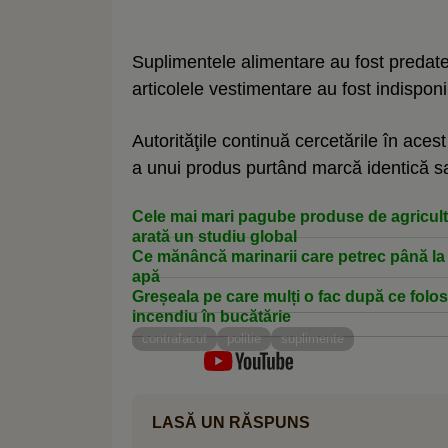
Suplimentele alimentare au fost predate
articolele vestimentare au fost indisponibi
Autorităţile continuă cercetările în aces
a unui produs purtând marcă identică sa
Cele mai mari pagube produse de agricultur
arată un studiu global
Ce mănâncă marinarii care petrec până la 
apă
Greșeala pe care mulți o fac după ce folos
incendiu în bucătărie
contrafacut
politie
suplimente
LASĂ UN RĂSPUNS