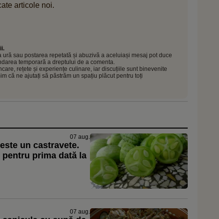
ate articole noi.
i.
 la ură sau postarea repetată și abuzivă a aceluiași mesaj pot duce
pendarea temporară a dreptului de a comenta.
e, rețete și experiențe culinare, iar discuțiile sunt binevenite
mim că ne ajutați să păstrăm un spațiu plăcut pentru toți
07 aug.
este un castravete.
pentru prima dată la
07 aug.