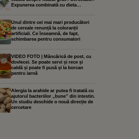
Expunerea combinată cu dieta
occidentală a agravat efectele
Unul dintre cei mai mari producători
de cereale renunță la coloranții
artificiali. Ce înseamnă, de fapt,
schimbarea pentru consumatori
VIDEO FOTO | Mâncărică de post, cu
dovlecei. Se poate servi și rece și
caldă și poate fi pusă și la borcan
pentru iarnă
Alergia la arahide ar putea fi tratată cu
ajutorul bacteriilor „bune” din intestin.
Un studiu deschide o nouă direcție de
cercetare