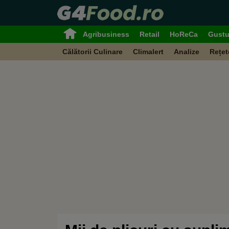
Agribusiness
Retail
HoReCa
Gustu
Călătorii Culinare
Climalert
Analize
Rețet