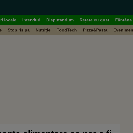
ri locale
Interviuri
Disputandum
Rețete cu gust
Fântâna 
e
Stop risipă
Nutriție
FoodTech
Pizza&Pasta
Evenimen